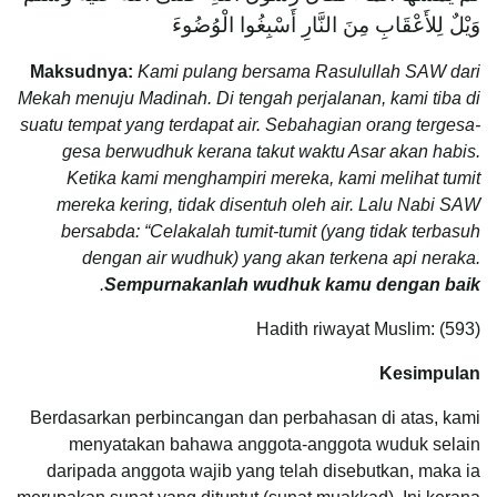
وَيْلٌ لِلأَعْقَابِ مِنَ النَّارِ أَسْبِغُوا الْوُضُوءَ
Maksudnya:
Kami pulang bersama Rasulullah SAW dari
Mekah menuju Madinah. Di tengah perjalanan, kami tiba di
suatu tempat yang terdapat air. Sebahagian orang tergesa-
gesa berwudhuk kerana takut waktu Asar akan habis.
Ketika kami menghampiri mereka, kami melihat tumit
mereka kering, tidak disentuh oleh air. Lalu Nabi SAW
bersabda: “Celakalah tumit-tumit (yang tidak terbasuh
dengan air wudhuk) yang akan terkena api neraka.
.
Sempurnakanlah wudhuk kamu dengan baik
Hadith riwayat Muslim: (593)
Kesimpulan
Berdasarkan perbincangan dan perbahasan di atas, kami
menyatakan bahawa anggota-anggota wuduk selain
daripada anggota wajib yang telah disebutkan, maka ia