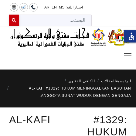
اختيار اللغة:
MS
EN
AR
البح
 for results.
accessible
الرئيسية
المقالات
الكافي للفتاوي
AL-KAFI #1329: HUKUM MENINGGALKAN BASUHAN
ANGGOTA SUNAT WUDUK DENGAN SENGAJA.
AL-KAFI #1329:
HUKUM