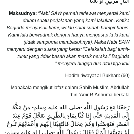
النَّارِ مَرَّتَيْنِ أَوْ ثَلَاثًا
Maksudnya:
“Nabi SAW pernah terlewat menyertai kami
dalam suatu perjalanan yang kami lakukan. Ketika
Baginda menyusuli kami, waktu solat sudah hampir habis.
Kami lalu berwudhuk dengan hanya mengusap kaki kami
(tidak sempurna membasuhnya). Maka Nabi SAW
menyeru dengan suara yang keras: “Celakalah bagi tumit-
tumit yang tidak basah akan masuk neraka.” Baginda
menyeru hingga dua atau tiga kali.”
Hadith riwayat al-Bukhari: (60)
Manakala mengikut lafaz dalam Sahih Muslim, Abdullah
bin ‘Amr R.Anhuma berkata:
رَجَعْنَا مَعَ رَسُولِ اللَّهِ -صلى الله عليه وسلم- مِنْ مَكَّةَ
إِلَى الْمَدِينَةِ حَتَّى إِذَا كُنَّا بِمَاءٍ بِالطَّرِيقِ تَعَجَّلَ قَوْمٌ عِنْدَ
الْعَصْرِ فَتَوَضَّئُوا وَهُمْ عِجَالٌ فَانْتَهَيْنَا إِلَيْهِمْ وَأَعْقَابُهُمْ تَلُوحُ
لَمْ يَمَسَّهَا الْمَاءُ فَقَالَ رَسُولُ اللَّهِ -صلى الله عليه وسلم-