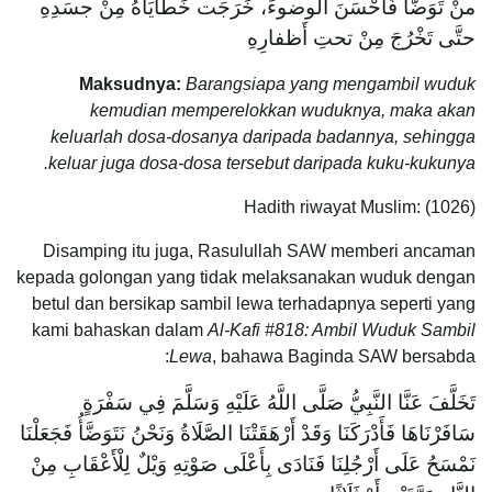
منْ تَوَضَّأَ فَأَحْسَنَ الوضوءَ، خَرَجَت خَطَايَاهُ مِنْ جسَدِهِ
حتَّى تَخْرُجَ مِنْ تحتِ أَظفارِهِ
Maksudnya:
Barangsiapa yang mengambil wuduk
kemudian memperelokkan wuduknya, maka akan
keluarlah dosa-dosanya daripada badannya, sehingga
keluar juga dosa-dosa tersebut daripada kuku-kukunya.
Hadith riwayat Muslim: (1026)
Disamping itu juga, Rasulullah SAW memberi ancaman
kepada golongan yang tidak melaksanakan wuduk dengan
betul dan bersikap sambil lewa terhadapnya seperti yang
kami bahaskan dalam
Al-Kafi #818: Ambil Wuduk Sambil
Lewa
, bahawa Baginda SAW bersabda:
تَخَلَّفَ عَنَّا النَّبِيُّ صَلَّى اللَّهُ عَلَيْهِ وَسَلَّمَ فِي سَفْرَةٍ
سَافَرْنَاهَا فَأَدْرَكَنَا وَقَدْ أَرْهَقَتْنَا الصَّلَاةُ وَنَحْنُ نَتَوَضَّأُ فَجَعَلْنَا
نَمْسَحُ عَلَى أَرْجُلِنَا فَنَادَى بِأَعْلَى صَوْتِهِ وَيْلٌ لِلْأَعْقَابِ مِنْ