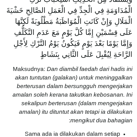
الْمُدَاوَمَةِ فِي الْجِدِّ فِي الْعَمَلِ الصَّالِحِ خَشْيَةَ
الْمَلَالِ وَإِنْ كَانَتِ الْمُوَاظَبَةُ مَطْلُوبَةً لَكِنَّهَا
عَلَى قِسْمَيْنِ إِمَّا كُلَّ يَوْمٍ مَعَ عَدَمِ التَّكَلُّفِ
وَإِمَّا يَوْمًا بَعْدَ يَوْمٍ فَيَكُونُ يَوْمُ التَّرْكِ لِأَجْلِ
الرَّاحَةِ لِيُقْبِلَ عَلَى الثَّانِي بِنَشَاطٍ
Maksudnya:
Dan diambil faedah dari hadis ini
akan tuntutan (galakan) untuk meninggalkan
berterusan dalam bersungguh mengerjakan
amalan soleh kerana takutkan kebosanan. Ini
sekalipun berterusan (dalam mengerjakan
amalan) itu dituntut akan tetapi ia dilakukan
:
mengikut dua bahagian
Sama ada ia dilakukan dalam setiap