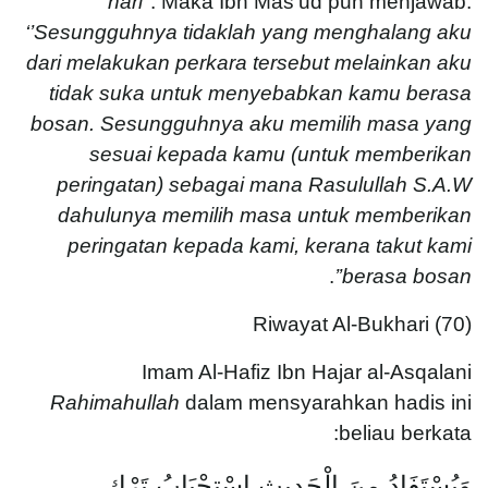
hari’’
. Maka Ibn Mas’ud pun menjawab:
‘’Sesungguhnya tidaklah yang menghalang aku
dari melakukan perkara tersebut melainkan aku
tidak suka untuk menyebabkan kamu berasa
bosan. Sesungguhnya aku memilih masa yang
sesuai kepada kamu (untuk memberikan
peringatan) sebagai mana Rasulullah S.A.W
dahulunya memilih masa untuk memberikan
peringatan kepada kami, kerana takut kami
.
berasa bosan’’
Riwayat Al-Bukhari (70)
Imam Al-Hafiz Ibn Hajar al-Asqalani
Rahimahullah
dalam mensyarahkan hadis ini
beliau berkata:
وَيُسْتَفَادُ مِنَ الْحَدِيثِ اسْتِحْبَابُ تَرْكِ