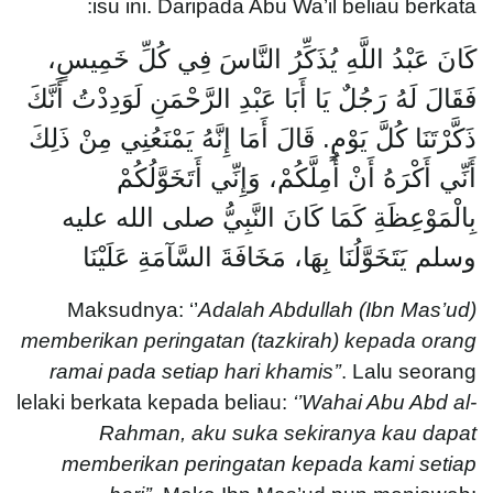
isu ini. Daripada Abu Wa’il beliau berkata:
كَانَ عَبْدُ اللَّهِ يُذَكِّرُ النَّاسَ فِي كُلِّ خَمِيسٍ،
فَقَالَ لَهُ رَجُلٌ يَا أَبَا عَبْدِ الرَّحْمَنِ لَوَدِدْتُ أَنَّكَ
ذَكَّرْتَنَا كُلَّ يَوْمٍ‏.‏ قَالَ أَمَا إِنَّهُ يَمْنَعُنِي مِنْ ذَلِكَ
أَنِّي أَكْرَهُ أَنْ أُمِلَّكُمْ، وَإِنِّي أَتَخَوَّلُكُمْ
بِالْمَوْعِظَةِ كَمَا كَانَ النَّبِيُّ صلى الله عليه
وسلم يَتَخَوَّلُنَا بِهَا، مَخَافَةَ السَّآمَةِ عَلَيْنَا
Maksudnya: ‘’
Adalah Abdullah (Ibn Mas’ud)
memberikan peringatan (tazkirah) kepada orang
ramai pada setiap hari khamis’’
. Lalu seorang
lelaki berkata kepada beliau:
‘’Wahai Abu Abd al-
Rahman, aku suka sekiranya kau dapat
memberikan peringatan kepada kami setiap