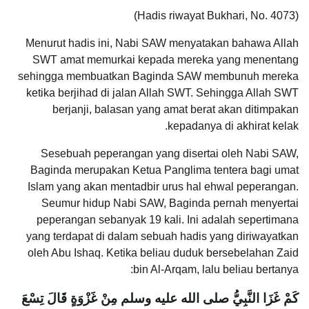
(Hadis riwayat Bukhari, No. 4073)
Menurut hadis ini, Nabi SAW menyatakan bahawa Allah
SWT amat memurkai kepada mereka yang menentang
sehingga membuatkan Baginda SAW membunuh mereka
ketika berjihad di jalan Allah SWT. Sehingga Allah SWT
berjanji, balasan yang amat berat akan ditimpakan
kepadanya di akhirat kelak.
Sesebuah peperangan yang disertai oleh Nabi SAW,
Baginda merupakan Ketua Panglima tentera bagi umat
Islam yang akan mentadbir urus hal ehwal peperangan.
Seumur hidup Nabi SAW, Baginda pernah menyertai
peperangan sebanyak 19 kali. Ini adalah sepertimana
yang terdapat di dalam sebuah hadis yang diriwayatkan
oleh Abu Ishaq. Ketika beliau duduk bersebelahan Zaid
bin Al-Arqam, lalu beliau bertanya:
كَمْ غَزَا النَّبِيُّ صلى الله عليه وسلم مِنْ غَزْوَةٍ قَالَ تِسْعَ