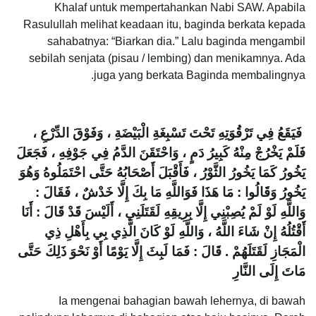
Khalaf untuk mempertahankan Nabi SAW. Apabila
Rasulullah melihat keadaan itu, baginda berkata kepada
sahabatnya: “Biarkan dia.” Lalu baginda mengambil
sebilah senjata (pisau / lembing) dan menikamnya. Ada
juga yang berkata Baginda membalingnya.
فَيَقَعُ فِي تَرْقُوَتِهِ تَحْتَ تَسْبِغَةِ الْبَيْضَةِ ، وَفَوْقَ الدِّرْعِ ،
فَلَمْ يَخْرُجْ مِنْهُ كَبِيرُ دَمٍ ، وَاحْتَقَنَ الدَّمُ فِي جَوْفِهِ ، فَجَعَلَ
يَخُورُ كَمَا يَخُورُ الثَّوْرُ ، فَأَقْبَلَ أَصْحَابُهُ حَتَّى احْتَمَلُوهُ وَهُوَ
يَخُورُ وَقَالُوا : مَا هَذَا فَوَاللَّهِ مَا بِكَ إِلَّا خَدْشٌ ، فَقَالَ :
وَاللَّهِ لَوْ لَمْ يُصِبْنِي إِلَّا بِرِيقِهِ لَقَتَلَنِي ، أَلَيْسَ قَدْ قَالَ : أَنَا
أَقْتُلُهُ إِنْ شَاءَ اللَّهُ ، وَاللَّهِ لَوْ كَانَ الَّذِي بِي بِأَهْلِ ذِي
الْمَجَازِ لَقَتَلَهُمْ . قَالَ : فَمَا لَبِثَ إِلَّا يَوْمًا أَوْ نَحْوَ ذَلِكَ حَتَّى
مَاتَ إِلَى النَّارِ
Ia mengenai bahagian bawah lehernya, di bawah