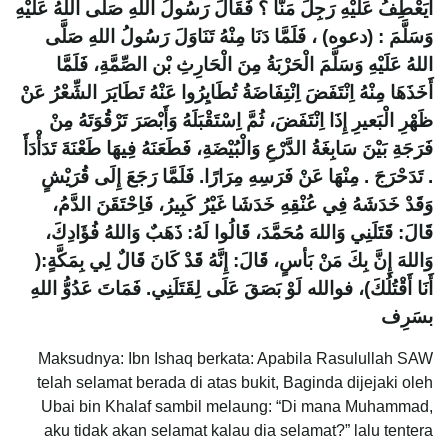
أَيَعْطِفُ عَلَيْهِ رَجِلَ مَنَّا ؟ فَقَالَ رَسُولُ اللهِ صَلَّى اللهُ عَلَيْهِ
وَسَلَّمَ : (دعوه) ، فَلَمَّا دَنَا مِنْهُ تَنَاوَلَ رَسُولُ اللهِ صَلَّى
اللهُ عَلَيْهِ وَسَلَّمَ الْحَرْبَةُ مِنَ الْحَارِثِ بْن الصِّمَّةِ، فَلَمَّا
أَخَذَهَا مِنْهُ اِنْتَفَضَ اِنْتِفَاضَةُ تُطَايِرُوا عَنْهُ تَطَايَرَ الشِّعْرُ عَنْ
ظَهْرِ الْبَعيرِ إِذَا اِنْتَفَضَ، ثُمَّ اِسْتَقْبَلَهُ وَأَبْصَرَ تَرْقُوَتَهُ مِنْ
فَرَجَةِ بَيْنَ سَابِغَةُ الدَّرْعِ وَالْبُيْضَةِ، فَطَعَنَهُ فِيهَا طَعْنَةَ تَدَأْدَأَ
. تَدَحْرَجَ . مِنْهَا عَنْ فَرَسِهِ مِرَارًا. فَلَمَّا رَجَعَ إِلَى قُرَيْشٍ
وَقَدْ خَدَشَهُ فِي عُنْقِهِ خَدَشَا غَيْرُ كَبِيرُ، فَاِحْتَقَنَ الدَّمُ،
قَالَ: قَتَلَنِي وَاللهَ مُحَمَّدَ، قَالُوا لَهُ: ذَهَبٌ وَاللهُ فُؤَادِكَ،
وَاللهَ إِنَّ بِكَ مَنْ بَأسٍ، قَالَ: إِنَّهُ قَدْ كَانَ قَالٌ لِي بِمَكَّةٍ:(
أَنَا أَقْتُلُكَ)، فوالله لَوْ بَصَقَ عَلَى لِقَتَلَنِي. فَمَاتَ عَدُوُّ اللهِ
بسَرِف
Maksudnya: Ibn Ishaq berkata: Apabila Rasulullah SAW
telah selamat berada di atas bukit, Baginda dijejaki oleh
Ubai bin Khalaf sambil melaung: “Di mana Muhammad,
aku tidak akan selamat kalau dia selamat?” lalu tentera