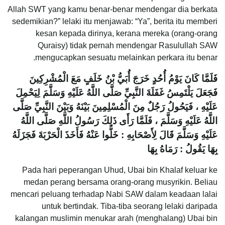
Allah SWT yang kamu benar-benar mendengar dia berkata
sedemikian?” lelaki itu menjawab: “Ya”, berita itu memberi
kesan kepada dirinya, kerana mereka (orang-orang
Quraisy) tidak pernah mendengar Rasulullah SAW
mengucapkan sesuatu melainkan perkara itu benar.
فَلَمَّا كَانَ يَوْمُ أُحُدٍ خَرَجَ أُبَيُّ بْنُ خَلَفٍ مَعَ الْمُشْرِكِينَ
فَجَعَلَ يَلْتَمِسُ غَفَلَةَ النَّبِيِّ صَلَّى اللَّهُ عَلَيْهِ وَسَلَّمَ لِيَحْمِلَ
عَلَيْهِ ، فَيَحُولُ رَجُلٌ مِنَ الْمُسْلِمِينَ بَيْنَهُ وَبَيْنَ النَّبِيِّ صَلَّى
اللَّهُ عَلَيْهِ وَسَلَّمَ ، فَلَمَّا رَأَى ذَلِكَ رَسُولُ اللَّهِ صَلَّى اللَّهُ
عَلَيْهِ وَسَلَّمَ قَالَ لِأَصْحَابِهِ : خَلُّوا عَنْهُ فَأَخَذَ الْحَرْبَةَ فَجَزَلَهُ
بِهَا يَقُولُ : رَمَاهُ بِهَا
Pada hari peperangan Uhud, Ubai bin Khalaf keluar ke
medan perang bersama orang-orang musyrikin. Beliau
mencari peluang terhadap Nabi SAW dalam keadaan lalai
untuk bertindak. Tiba-tiba seorang lelaki daripada
kalangan muslimin menukar arah (menghalang) Ubai bin