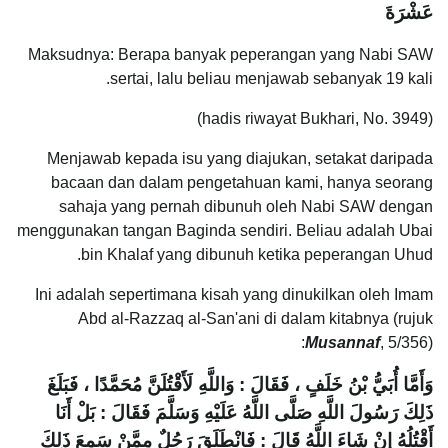
عَشْرَةَ‏
Maksudnya: Berapa banyak peperangan yang Nabi SAW
sertai, lalu beliau menjawab sebanyak 19 kali.
(hadis riwayat Bukhari, No. 3949)
Menjawab kepada isu yang diajukan, setakat daripada
bacaan dan dalam pengetahuan kami, hanya seorang
sahaja yang pernah dibunuh oleh Nabi SAW dengan
menggunakan tangan Baginda sendiri. Beliau adalah Ubai
bin Khalaf yang dibunuh ketika peperangan Uhud.
Ini adalah sepertimana kisah yang dinukilkan oleh Imam
Abd al-Razzaq al-San'ani di dalam kitabnya (rujuk
Musannaf
, 5/356):
وَأَمَّا أُبَيُّ بْنُ خَلَفٍ ، فَقَالَ : وَاللَّهِ لَأَقْتُلَنَّ مُحَمَّدًا ، فَبَلَغَ
ذَلِكَ رَسُولَ اللَّهِ صَلَّى اللَّهُ عَلَيْهِ وَسَلَّمَ فَقَالَ : بَلْ أَنَا
أَقْتُلُهُ إِنْ شَاءَ اللَّهُ قَالَ : فَانْطَلَقَ رَجُلٌ مِمَّنْ سَمِعَ ذَلِكَ