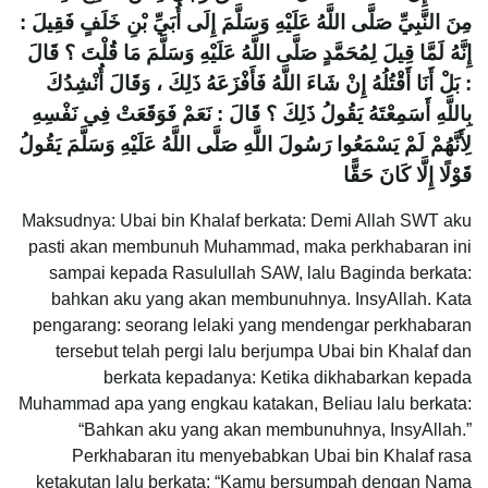
مِنَ النَّبِيِّ صَلَّى اللَّهُ عَلَيْهِ وَسَلَّمَ إِلَى أُبَيِّ بْنِ خَلَفٍ فَقِيلَ :
إِنَّهُ لَمَّا قِيلَ لِمُحَمَّدٍ صَلَّى اللَّهُ عَلَيْهِ وَسَلَّمَ مَا قُلْتَ ؟ قَالَ
: بَلْ أَنَا أَقْتُلُهُ إِنْ شَاءَ اللَّهُ فَأَفْزَعَهُ ذَلِكَ ، وَقَالَ أُنْشِدُكَ
بِاللَّهِ أَسَمِعْتَهُ يَقُولُ ذَلِكَ ؟ قَالَ : نَعَمْ فَوَقَعَتْ فِي نَفْسِهِ
لِأَنَّهُمْ لَمْ يَسْمَعُوا رَسُولَ اللَّهِ صَلَّى اللَّهُ عَلَيْهِ وَسَلَّمَ يَقُولُ
قَوْلًا إِلَّا كَانَ حَقًّا
Maksudnya: Ubai bin Khalaf berkata: Demi Allah SWT aku
pasti akan membunuh Muhammad, maka perkhabaran ini
sampai kepada Rasulullah SAW, lalu Baginda berkata:
bahkan aku yang akan membunuhnya. InsyAllah. Kata
pengarang: seorang lelaki yang mendengar perkhabaran
tersebut telah pergi lalu berjumpa Ubai bin Khalaf dan
berkata kepadanya: Ketika dikhabarkan kepada
Muhammad apa yang engkau katakan, Beliau lalu berkata:
“Bahkan aku yang akan membunuhnya, InsyAllah.”
Perkhabaran itu menyebabkan Ubai bin Khalaf rasa
ketakutan lalu berkata: “Kamu bersumpah dengan Nama