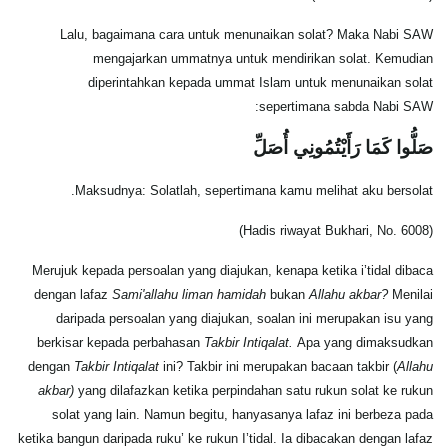
Lalu, bagaimana cara untuk menunaikan solat? Maka Nabi SAW
mengajarkan ummatnya untuk mendirikan solat. Kemudian
diperintahkan kepada ummat Islam untuk menunaikan solat
sepertimana sabda Nabi SAW:
صَلُّوا كَمَا رَأَيْتُمُونِي أُصَلِّ
Maksudnya: Solatlah, sepertimana kamu melihat aku bersolat.
(Hadis riwayat Bukhari, No. 6008)
Merujuk kepada persoalan yang diajukan, kenapa ketika i’tidal dibaca
dengan lafaz
Sami'allahu liman
hamidah
bukan
Allahu akbar?
Menilai
daripada persoalan yang diajukan, soalan ini merupakan isu yang
berkisar kepada perbahasan
Takbir Intiqalat.
Apa yang dimaksudkan
dengan
Takbir Intiqalat
ini? Takbir ini merupakan bacaan takbir (
Allahu
akbar)
yang dilafazkan ketika perpindahan satu rukun solat ke rukun
solat yang lain. Namun begitu, hanyasanya lafaz ini berbeza pada
ketika bangun daripada ruku’ ke rukun I’tidal. Ia dibacakan dengan lafaz