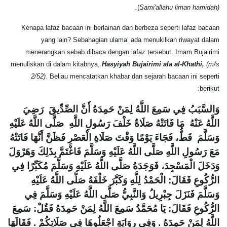
(
Sami'allahu liman hamidah).
Kenapa lafaz bacaan ini berlainan dan berbeza seperti lafaz bacaan
yang lain? Sebahagian ulama’ ada menukilkan riwayat dalam
menerangkan sebab dibaca dengan lafaz tersebut. Imam Bujairimi
menuliskan di dalam kitabnya,
Hasyiyah Bujairimi ala al-Khathi,
(m/s
2/52).
Beliau mencatatkan khabar dan sejarah bacaan ini seperti
berikut:
وَالسَّبَبُ فِي سَمِعَ اللَّهُ لِمَنْ حَمِدَهُ أَنَّ الصِّدِّيقَ رَضِيَ
اللَّهُ عَنْهُ مَا فَاتَتْهُ صَلَاةٌ خَلْفَ رَسُولِ اللَّهِ صَلَّى اللَّهُ عَلَيْهِ
وَسَلَّمَ قَطُّ، فَجَاءَ يَوْمًا وَقْتَ صَلَاةِ الْعَصْرِ فَظَنَّ أَنَّهَا فَاتَتْهُ
مَعَ رَسُولِ اللَّهِ صَلَّى اللَّهُ عَلَيْهِ وَسَلَّمَ فَاغْتَمَّ بِذَلِكَ وَهَرْوَلَ
وَدَخَلَ الْمَسْجِدَ، فَوَجَدَهُ صَلَّى اللَّهُ عَلَيْهِ وَسَلَّمَ مُكَبِّرًا فِي
الرُّكُوعِ فَقَالَ: الْحَمْدُ لِلَّهِ وَكَبَّرَ خَلْفَهُ صَلَّى اللَّهُ عَلَيْهِ
وَسَلَّمَ فَنَزَلَ جِبْرِيلُ وَالنَّبِيُّ صَلَّى اللَّهُ عَلَيْهِ وَسَلَّمَ فِي
الرُّكُوعِ فَقَالَ: يَا مُحَمَّدُ سَمِعَ اللَّهُ لِمَنْ حَمِدَهُ فَقُلْ: سَمِعَ
اللَّهُ لِمَنْ حَمِدَهُ . وَفِي رِوَايَةٍ اجْعَلُوهَا فِي صَلَاتِكُمْ . فَقَالَهَا