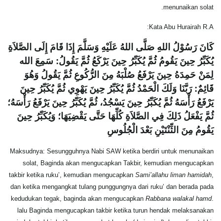
menunaikan solat.
Kata Abu Hurairah R.A:
كَانَ رَسُوْلُ اللهِ صَلَّى اللهُ عَلَيْهِ وَسَلَّمَ إِذَا قَامَ إِلَى الصَّلاَةِ
يُكَبِّرُ حِينَ يَقُومُ ثُمَّ يُكَبِّرُ حِينَ يَرْكَعُ ثُمَّ يَقُولُ: سَمِعَ الله
لِمَنْ حَمِدَهُ حِينَ يَرْفَعُ صُلْبَهُ مِنَ الرُّكُوعِ ثُمَّ يَقُولُ وَهُوَ
قَائِمٌ: رَبَّنَا وَلَكَ الْحَمْدُ ثُمَّ يُكَبِّرُ حِينَ يَهْوِي ثُمَّ يُكَبِّرُ حِينَ
يَرْفَعُ رَأْسَهُ ثُمَّ يُكَبِّرُ حِينَ يَسْجُدُ، ثُمَّ يُكَبِّرُ حِينَ يَرْفَعُ رَأْسَهُ؛
ثُمَّ يَفْعَلُ ذَلِكَ فِي الصَّلاَةِ كُلِّهَا حَتَّى يَقْضِيَهَا؛ وَيُكَبِّرُ حِينَ
يَقُومُ مِنَ الثِّنْتَيْنِ بَعْدَ الْجُلُوسِ ‏
Maksudnya: Sesungguhnya Nabi SAW ketika berdiri untuk menunaikan
solat, Baginda akan mengucapkan Takbir, kemudian mengucapkan
takbir ketika ruku’, kemudian mengucapkan
Sami’allahu liman hamidah
,
dan ketika mengangkat tulang punggungnya dari ruku’ dan berada pada
kedudukan tegak, baginda akan mengucapkan
Rabbana walakal hamd
.
lalu Baginda mengucapkan takbir ketika turun hendak melaksanakan