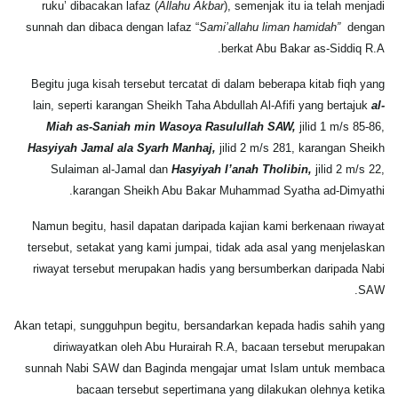
ruku’ dibacakan lafaz (
Allahu Akbar
), semenjak itu ia telah menjadi
sunnah dan dibaca dengan lafaz “
Sami’allahu liman hamidah”
dengan
berkat Abu Bakar as-Siddiq R.A.
Begitu juga kisah tersebut tercatat di dalam beberapa kitab fiqh yang
lain, seperti karangan Sheikh Taha Abdullah Al-Afifi yang bertajuk
al-
Miah as-Saniah min Wasoya Rasulullah SAW,
jilid 1 m/s 85-86,
Hasyiyah Jamal ala Syarh Manhaj,
jilid 2 m/s 281, karangan Sheikh
Sulaiman al-Jamal dan
Hasyiyah I’anah Tholibin,
jilid 2 m/s 22,
karangan Sheikh Abu Bakar Muhammad Syatha ad-Dimyathi.
Namun begitu, hasil dapatan daripada kajian kami berkenaan riwayat
tersebut, setakat yang kami jumpai, tidak ada asal yang menjelaskan
riwayat tersebut merupakan hadis yang bersumberkan daripada Nabi
SAW.
Akan tetapi, sungguhpun begitu, bersandarkan kepada hadis sahih yang
diriwayatkan oleh Abu Hurairah R.A, bacaan tersebut merupakan
sunnah Nabi SAW dan Baginda mengajar umat Islam untuk membaca
bacaan tersebut sepertimana yang dilakukan olehnya ketika