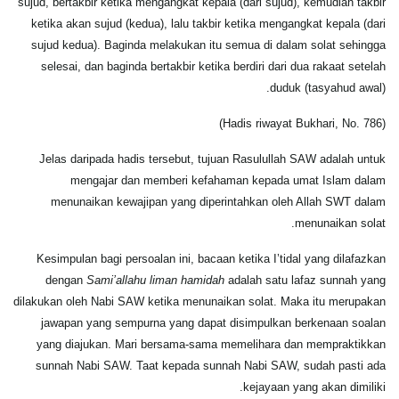
sujud, bertakbir ketika mengangkat kepala (dari sujud), kemudian takbir
ketika akan sujud (kedua), lalu takbir ketika mengangkat kepala (dari
sujud kedua). Baginda melakukan itu semua di dalam solat sehingga
selesai, dan baginda bertakbir ketika berdiri dari dua rakaat setelah
duduk (tasyahud awal).
(Hadis riwayat Bukhari, No. 786)
Jelas daripada hadis tersebut, tujuan Rasulullah SAW adalah untuk
mengajar dan memberi kefahaman kepada umat Islam dalam
menunaikan kewajipan yang diperintahkan oleh Allah SWT dalam
menunaikan solat.
Kesimpulan bagi persoalan ini, bacaan ketika I’tidal yang dilafazkan
dengan
Sami’allahu liman hamidah
adalah satu lafaz sunnah yang
dilakukan oleh Nabi SAW ketika menunaikan solat. Maka itu merupakan
jawapan yang sempurna yang dapat disimpulkan berkenaan soalan
yang diajukan. Mari bersama-sama memelihara dan mempraktikkan
sunnah Nabi SAW. Taat kepada sunnah Nabi SAW, sudah pasti ada
kejayaan yang akan dimiliki.