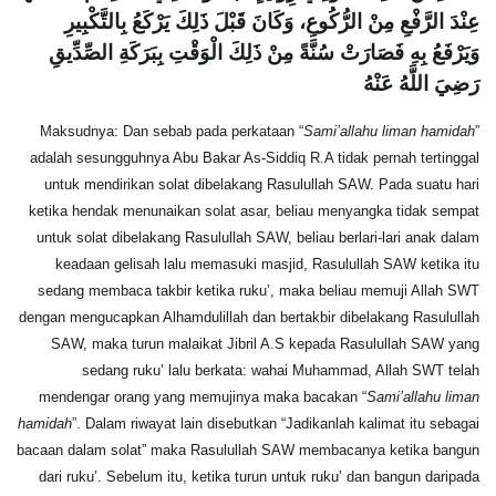
عِنْدَ الرَّفْعِ مِنْ الرُّكُوعِ، وَكَانَ قَبْلَ ذَلِكَ يَرْكَعُ بِالتَّكْبِيرِ
وَيَرْفَعُ بِهِ فَصَارَتْ سُنَّةً مِنْ ذَلِكَ الْوَقْتِ بِبَرَكَةِ الصِّدِّيقِ
رَضِيَ اللَّهُ عَنْهُ
Maksudnya: Dan sebab pada perkataan “
Sami’allahu liman hamidah
”
adalah sesungguhnya Abu Bakar As-Siddiq R.A tidak pernah tertinggal
untuk mendirikan solat dibelakang Rasulullah SAW. Pada suatu hari
ketika hendak menunaikan solat asar, beliau menyangka tidak sempat
untuk solat dibelakang Rasulullah SAW, beliau berlari-lari anak dalam
keadaan gelisah lalu memasuki masjid, Rasulullah SAW ketika itu
sedang membaca takbir ketika ruku’, maka beliau memuji Allah SWT
dengan mengucapkan Alhamdulillah dan bertakbir dibelakang Rasulullah
SAW, maka turun malaikat Jibril A.S kepada Rasulullah SAW yang
sedang ruku’ lalu berkata: wahai Muhammad, Allah SWT telah
mendengar orang yang memujinya maka bacakan “
Sami’allahu liman
hamidah
”. Dalam riwayat lain disebutkan “Jadikanlah kalimat itu sebagai
bacaan dalam solat” maka Rasulullah SAW membacanya ketika bangun
dari ruku’. Sebelum itu, ketika turun untuk ruku’ dan bangun daripada