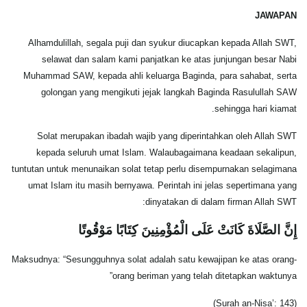
JAWAPAN
Alhamdulillah, segala puji dan syukur diucapkan kepada Allah SWT,
selawat dan salam kami panjatkan ke atas junjungan besar Nabi
Muhammad SAW, kepada ahli keluarga Baginda, para sahabat, serta
golongan yang mengikuti jejak langkah Baginda Rasulullah SAW
sehingga hari kiamat.
Solat merupakan ibadah wajib yang diperintahkan oleh Allah SWT
kepada seluruh umat Islam. Walaubagaimana keadaan sekalipun,
tuntutan untuk menunaikan solat tetap perlu disempurnakan selagimana
umat Islam itu masih bernyawa. Perintah ini jelas sepertimana yang
dinyatakan di dalam firman Allah SWT:
إِنَّ الصَّلَاةَ كَانَتْ عَلَى الْمُؤْمِنِينَ كِتَابًا مَوْقُوتًا
Maksudnya: “Sesungguhnya solat adalah satu kewajipan ke atas orang-
orang beriman yang telah ditetapkan waktunya”
(Surah an-Nisa’: 143)