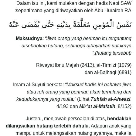
Dalam isu ini, kami mulakan dengan hadis Nabi SAW
sepertimana yang diriwayatkan oleh Abu Hurairah RA:
نَفْسُ الْمُؤمِنِ مُعَلَّقَةٌ بِدَيْنِهِ حَتَّى يُقْضَى عَنْهُ
Maksudnya
:
“
Jiwa orang yang beriman itu tergantung
disebabkan hutang, sehingga dibayarkan untuknya
(hutang tersebut).”
Riwayat Ibnu Majah (2413), al-Tirmizi (1079)
dan al-Baihaqi (6891)
Imam al-Suyuti berkata:
“Maksud hadis ini bahawa jiwa
atau roh orang yang beriman akan terhalang dari
kedudukannya yang mulia.”
(Lihat
Tuhfah al-Ahwazi
,
4/193 dan
Mir’at al-Mafatih
, 8/152)
Justeru, menjawab persoalan di atas,
hendaklah
dilangsaikan hutang terlebih dahulu
. Adapun anak yang
mampu untuk melangsaikan hutang ayahnya, maka ia