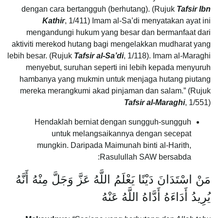
dengan cara bertangguh (berhutang). (Rujuk
Tafsir Ibn
Kathir
, 1/411) Imam al-Sa’di menyatakan ayat ini
mengandungi hukum yang besar dan bermanfaat dari
aktiviti merekod hutang bagi mengelakkan mudharat yang
lebih besar. (Rujuk
Tafsir al-Sa’di
, 1/118). Imam al-Maraghi
menyebut, suruhan seperti ini lebih kepada menyuruh
hambanya yang mukmin untuk menjaga hutang piutang
mereka merangkumi akad pinjaman dan salam.” (Rujuk
Tafsir al-Maraghi
, 1/551)
Hendaklah berniat dengan sungguh-sungguh
untuk melangsaikannya dengan secepat
mungkin. Daripada Maimunah binti al-Harith,
Rasulullah SAW bersabda:
مَنْ اسْتَدَانَ دَيْنًا يَعْلَمُ اللَّهُ عَزَّ وَجَلَّ مِنْهُ أَنَّهُ
يُرِيدُ أَدَاءَهُ أَدَّاهُ اللَّهُ عَنْهُ