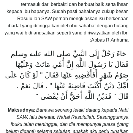
termasuk dari berbakti dan berbuat baik serta ihsan
kepada ibu bapanya. Sudah pasti pahalanya cukup besar.
Rasulullah SAW pernah mengkiaskan isu berkenaan
ibadat yang ditinggalkan oleh ibu sahabat dengan hutang
yang wajib dilangsaikan seperti yang diriwayatkan oleh Ibn
Abbas R.Anhuma:
‏ جَاءَ رَجُلٌ إِلَى النَّبِيِّ صلى الله عليه وسلم
فَقَالَ يَا رَسُولَ اللَّهِ إِنَّ أُمِّي مَاتَتْ وَعَلَيْهَا
صَوْمُ شَهْرٍ أَفَأَقْضِيهِ عَنْهَا فَقَالَ ‏"‏ لَوْ كَانَ عَلَى
أُمِّكَ دَيْنٌ أَكُنْتَ قَاضِيَهُ عَنْهَا ‏"‏ ‏.‏ قَالَ نَعَمْ ‏.‏
قَالَ ‏"‏ فَدَيْنُ اللَّهِ أَحَقُّ أَنْ يُقْضَى ‏"‏
Maksudnya
:
Bahawa seorang lelaki datang kepada Nabi
SAW, lalu berkata: Wahai Rasulullah, Sesungguhnya
ibuku telah meninggal, dan dia mempunyai puasa (yang
belum diganti) selama sebulan, apakah aku perlu tunaikan