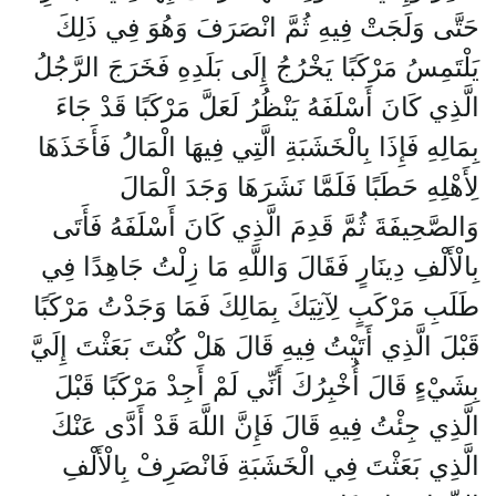
حَتَّى وَلَجَتْ فِيهِ ثُمَّ انْصَرَفَ وَهُوَ فِي ذَلِكَ
يَلْتَمِسُ مَرْكَبًا يَخْرُجُ إِلَى بَلَدِهِ فَخَرَجَ الرَّجُلُ
الَّذِي كَانَ أَسْلَفَهُ يَنْظُرُ لَعَلَّ مَرْكَبًا قَدْ جَاءَ
بِمَالِهِ فَإِذَا بِالْخَشَبَةِ الَّتِي فِيهَا الْمَالُ فَأَخَذَهَا
لِأَهْلِهِ حَطَبًا فَلَمَّا نَشَرَهَا وَجَدَ الْمَالَ
وَالصَّحِيفَةَ ثُمَّ قَدِمَ الَّذِي كَانَ أَسْلَفَهُ فَأَتَى
بِالْأَلْفِ دِينَارٍ فَقَالَ وَاللَّهِ مَا زِلْتُ جَاهِدًا فِي
طَلَبِ مَرْكَبٍ لِآتِيَكَ بِمَالِكَ فَمَا وَجَدْتُ مَرْكَبًا
قَبْلَ الَّذِي أَتَيْتُ فِيهِ قَالَ هَلْ كُنْتَ بَعَثْتَ إِلَيَّ
بِشَيْءٍ قَالَ أُخْبِرُكَ أَنِّي لَمْ أَجِدْ مَرْكَبًا قَبْلَ
الَّذِي جِئْتُ فِيهِ قَالَ فَإِنَّ اللَّهَ قَدْ أَدَّى عَنْكَ
الَّذِي بَعَثْتَ فِي الْخَشَبَةِ فَانْصَرِفْ بِالْأَلْفِ