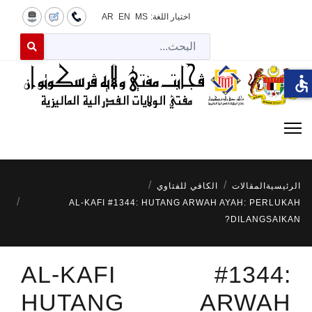
اختيار اللغة:
MS
EN
AR
البح
 for results.
accessible
الرئيسية
المقالات
الكافي للفتاوي
AL-KAFI #1344: HUTANG ARWAH AYAH: PERLUKAH
DILANGSAIKAN?
AL-KAFI #1344:
HUTANG ARWAH