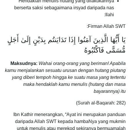
Hendaklah menulis hutang yang dilakukannya
berserta saksi sebagaimana irsyad daripada nas
Ilahi:
Firman Allah SWT:
يَا أَيُّهَا الَّذِينَ آمَنُوا إِذَا تَدَايَنتُم بِدَيْنٍ إِلَىٰ أَجَلٍ
مُّسَمًّى فَاكْتُبُوهُ
Maksudnya:
Wahai orang-orang yang beriman! Apabila
kamu menjalankan sesuatu urusan dengan hutang piutang
yang diberi tempoh hingga ke suatu masa yang tertentu
maka hendaklah kamu menulis (hutang dan masa
bayarannya) itu
(Surah al-Baqarah: 282)
Ibn Kathir menerangkan, “Ayat ini merupakan panduan
daripada Allah SWT kepada hambaNya yang mukmin
untuk menulis atau merekod sekiranya bermuamalah