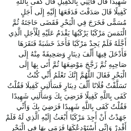
شَهِيدًا قَالَ فَأْتِنِي بِالْكَفِيلِ قَالَ كَفَى بِاللَّهِ
كَفِيلًا قَالَ صَدَقْتَ فَدَفَعَهَا إِلَيْهِ إِلَى أَجَلٍ
مُسَمًّى فَخَرَجَ فِي الْبَحْرِ فَقَضَى حَاجَتَهُ ثُمَّ
الْتَمَسَ مَرْكَبًا يَرْكَبُهَا يَقْدَمُ عَلَيْهِ لِلْأَجَلِ الَّذِي
أَجَّلَهُ فَلَمْ يَجِدْ مَرْكَبًا فَأَخَذَ خَشَبَةً فَنَقَرَهَا
فَأَدْخَلَ فِيهَا أَلْفَ دِينَارٍ وَصَحِيفَةً مِنْهُ إِلَى
صَاحِبِهِ ثُمَّ زَجَّجَ مَوْضِعَهَا ثُمَّ أَتَى بِهَا إِلَى
الْبَحْرِ فَقَالَ اللَّهُمَّ إِنَّكَ تَعْلَمُ أَنِّي كُنْتُ
تَسَلَّفْتُ فُلَانًا أَلْفَ دِينَارٍ فَسَأَلَنِي كَفِيلَا فَقُلْتُ
كَفَى بِاللَّهِ كَفِيلًا فَرَضِيَ بِكَ وَسَأَلَنِي شَهِيدًا
فَقُلْتُ كَفَى بِاللَّهِ شَهِيدًا فَرَضِيَ بِكَ وَأَنِّي
جَهَدْتُ أَنْ أَجِدَ مَرْكَبًا أَبْعَثُ إِلَيْهِ الَّذِي لَهُ فَلَمْ
أَقْدِرْ وَإِنِّي أَسْتَوْدِعُكَهَا فَرَمَى بِهَا فِي الْبَحْرِ