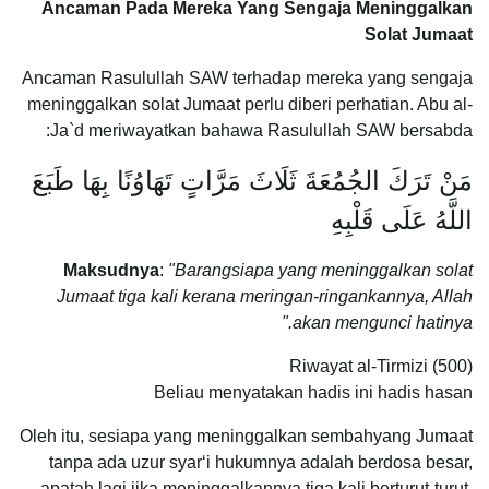
Ancaman Pada Mereka Yang Sengaja Meninggalkan
Solat Jumaat
Ancaman Rasulullah SAW terhadap mereka yang sengaja
meninggalkan solat Jumaat perlu diberi perhatian. Abu al-
Ja`d meriwayatkan bahawa Rasulullah SAW bersabda:
مَنْ تَرَكَ الجُمُعَةَ ثَلَاثَ مَرَّاتٍ تَهَاوُنًا بِهَا طَبَعَ
اللَّهُ عَلَى قَلْبِهِ
Maksudnya
:
"Barangsiapa yang meninggalkan solat
Jumaat tiga kali kerana meringan-ringankannya, Allah
akan mengunci hatinya."
Riwayat al-Tirmizi (500)
Beliau menyatakan hadis ini hadis hasan
Oleh itu, sesiapa yang meninggalkan sembahyang Jumaat
tanpa ada uzur syar‘i hukumnya adalah berdosa besar,
apatah lagi jika meninggalkannya tiga kali berturut-turut,