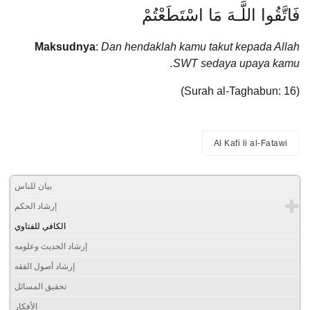
فَاتَّقُوا اللَّـهَ مَا اسْتَطَعْتُمْ
Maksudnya
:
Dan hendaklah kamu takut kepada Allah
SWT sedaya upaya kamu.
(Surah al-Taghabun: 16)
Al Kafi li al-Fatawi
بيان للناس
إرشاد الحكم
الكافي للفتاوي
إرشاد الحديث وعلومه
إرشاد أصول الفقه
تحقيق المسائل
الأفكار