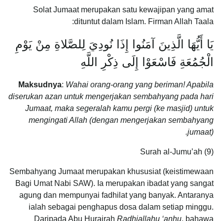
Solat Jumaat merupakan satu kewajipan yang amat
dituntut dalam Islam. Firman Allah Taala:
يَا أَيُّهَا الَّذِينَ آمَنُوا إِذَا نُودِيَ لِلصَّلاةِ مِنْ يَوْمِ
الْجُمُعَةِ فَاسْعَوْا إِلَى ذِكْرِ اللَّهِ
Maksudnya
:
Wahai orang-orang yang beriman! Apabila
diserukan azan untuk mengerjakan sembahyang pada hari
Jumaat, maka segeralah kamu pergi (ke masjid) untuk
mengingati Allah (dengan mengerjakan sembahyang
jumaat).
Surah al-Jumu’ah (9)
Sembahyang Jumaat merupakan khususiat (keistimewaan
Bagi Umat Nabi SAW). Ia merupakan ibadat yang sangat
agung dan mempunyai fadhilat yang banyak. Antaranya
ialah sebagai penghapus dosa dalam setiap minggu.
Daripada Abu Hurairah
Radhiallahu ‘anhu
, bahawa