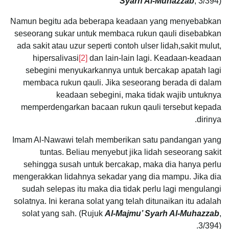
Syarh Al-Muhazzab
, 3/394)
Namun begitu ada beberapa keadaan yang menyebabkan
seseorang sukar untuk membaca rukun qauli disebabkan
ada sakit atau uzur seperti contoh ulser lidah,sakit mulut,
hipersalivasi
[2]
dan lain-lain lagi. Keadaan-keadaan
sebegini menyukarkannya untuk bercakap apatah lagi
membaca rukun qauli. Jika seseorang berada di dalam
keadaan sebegini, maka tidak wajib untuknya
memperdengarkan bacaan rukun qauli tersebut kepada
dirinya.
Imam Al-Nawawi telah memberikan satu pandangan yang
tuntas. Beliau menyebut jika lidah seseorang sakit
sehingga susah untuk bercakap, maka dia hanya perlu
mengerakkan lidahnya sekadar yang dia mampu. Jika dia
sudah selepas itu maka dia tidak perlu lagi mengulangi
solatnya. Ini kerana solat yang telah ditunaikan itu adalah
solat yang sah. (Rujuk
Al-Majmu’ Syarh Al-Muhazzab
,
3/394).