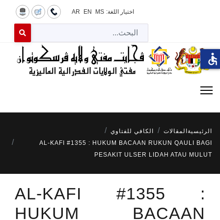
اختيار اللغة:
MS
EN
AR
البح
 for results.
accessible
الرئيسية
المقالات
الكافي للفتاوي
AL-KAFI #1355 : HUKUM BACAAN RUKUN QAULI BAGI
PESAKIT ULSER LIDAH ATAU MULUT
AL-KAFI #1355 :
HUKUM BACAAN