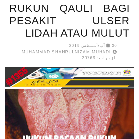
RUKUN QAULI BAGI
PESAKIT ULSER
LIDAH ATAU MULUT
30 آب/أغسطس 2019
MUHAMMAD SHAHRULNIZAM MUHADI
الزيارات: 29766