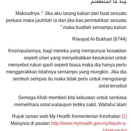
مِنْهُ مَا اسْتَطَعْتُمْ
Maksudnya :” Jika aku larang kalian dari buat sesuatu
perkara maka jauhilah ia dan jika kau perintahkan sesuatu
maka buatlah semampu kalian.”
Riwayat Al-Bukhari (6744)
Kesimpulannya, bagi mereka yang mempunyai kesakitan
seperti ulser yang menyebabkan kesukaran untuk
menyebut rukun qauli seperti biasa maka dia hanya perlu
menggerakkan lidahnya semampu yang mungkin. Jika dia
sembuh selepas itu maka tidak perlu untuk mengulangi
solat tersebut.
Semoga Allah memberi kita kekuatan untuk sentiasa
memelihara solat walaupun ketika sakit. Wallahu’alam.
Rujuk laman web My Health Kementerian Kesihatan
[1]
Malaysia di pautan
http://www.myhealth.gov.my/lepuh-a-
ulser-mulut/