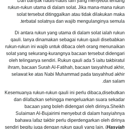
Dan banyak hadis-hadis lain yang menyebut tentang
rukun-rukun utama di dalam solat. Jika mana-mana rukun
solat tersebut ditinggalkan atau tidak dilakukan maka
terbatal solatnya dan wajib mengulanginya semula.
Di antara rukun yang utama di dalam solat ialah rukun
qauli. Ianya dinamakan sebagai rukun qauli disebabkan
rukun-rukun ini wajib untuk dibaca oleh orang menunaikan
solat yang sekurang-kurangnya bacaan tersebut didengari
oleh telinganya sendiri. Rukun qauli ada 5 iaitu takbiratul
ihram, bacaan Surah Al-Fatihah, bacaan tasyahhud akhir,
selawat ke atas Nabi Muhammad pada tasyahhud akhir
dan salam.
Kesemuanya rukun-rukun qauli ini perlu dibaca,disebutkan
dan dilafazkan sehingga mengeluarkan suara sekadar
bacaan yang boleh didengari oleh dirinya.Sheikh
Sulaiman Al-Bujairimi menyebut di dalam hasyiahnya
bahawa lafaz takbir perlu diperdengarkan oleh dirinya
sendiri begitu juga dengan rukun qauli yang lain. (
Hasyiah