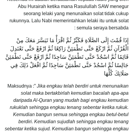
Abu Hurairah ketika mana Rasulullah SAW menegur
seorang lelaki yang menunaikan solat tidak cukup
rukunnya. Lalu Nabi memerintahkan lelaki itu untuk solat
semula seraya bersabda :
إِذَا قُمْتَ إِلَى الصَّلَاةِ فَكَبِّرْ ثُمَّ اقْرَأْ مَا تَيَسَّرَ مَعَكَ مِنْ
الْقُرْآنِ ثُمَّ ارْكَعْ حَتَّى تَطْمَئِنَّ رَاكِعًا ثُمَّ ارْفَعْ حَتَّى تَعْتَدِلَ
قَائِمًا ثُمَّ اسْجُدْ حَتَّى تَطْمَئِنَّ سَاجِدًا ثُمَّ ارْفَعْ حَتَّى تَطْمَئِنَّ
جَالِسًا ثُمَّ اسْجُدْ حَتَّى تَطْمَئِنَّ سَاجِدًا ثُمَّ افْعَلْ ذَلِكَ فِي
صَلَاتِكَ كُلِّهَا
Maksudnya :”
Jika engkau telah berdiri untuk menunaikan
solat maka bertakbirlah kemudian bacalah apa-apa
daripada Al-Quran yang mudah bagi engkau kemudian
rukuklah sehingga engkau tenang sebentar ketika rukuk.
Kemudian bangun semua sehingga engkau betul-betul
berdiri. Kemudian sujudlah sehingga engkau tenang
sebentar ketika sujud. Kemudian bangun sehingga engkau