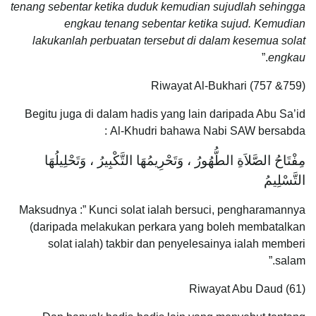
tenang sebentar ketika duduk kemudian sujudlah sehingga
engkau tenang sebentar ketika sujud. Kemudian
lakukanlah perbuatan tersebut di dalam kesemua solat
.”
engkau
Riwayat Al-Bukhari (757 &759)
Begitu juga di dalam hadis yang lain daripada Abu Sa’id
Al-Khudri bahawa Nabi SAW bersabda :
مِفْتَاحُ الصَّلاَةِ الطُّهُورُ ، وَتَحْرِيمُهَا التَّكْبِيرُ ، وَتَحْلِيلُهَا
التَّسْلِيمُ
Maksudnya :” Kunci solat ialah bersuci, pengharamannya
(daripada melakukan perkara yang boleh membatalkan
solat ialah) takbir dan penyelesainya ialah memberi
salam.”
Riwayat Abu Daud (61)