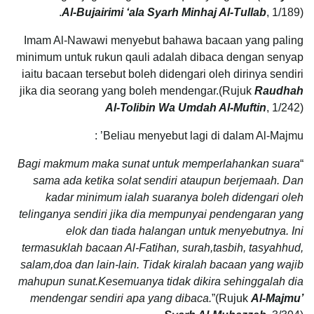
Al-Bujairimi ‘ala Syarh Minhaj Al-Tullab
, 1/189).
Imam Al-Nawawi menyebut bahawa bacaan yang paling
minimum untuk rukun qauli adalah dibaca dengan senyap
iaitu bacaan tersebut boleh didengari oleh dirinya sendiri
jika dia seorang yang boleh mendengar.(Rujuk
Raudhah
Al-Tolibin Wa Umdah Al-Muftin
, 1/242)
Beliau menyebut lagi di dalam Al-Majmu’ :
Bagi makmum maka sunat untuk memperlahankan suara
“
sama ada ketika solat sendiri ataupun berjemaah. Dan
kadar minimum ialah suaranya boleh didengari oleh
telinganya sendiri jika dia mempunyai pendengaran yang
elok dan tiada halangan untuk menyebutnya. Ini
termasuklah bacaan Al-Fatihan, surah,tasbih, tasyahhud,
salam,doa dan lain-lain. Tidak kiralah bacaan yang wajib
mahupun sunat.Kesemuanya tidak dikira sehinggalah dia
mendengar sendiri apa yang dibaca.
”(Rujuk
Al-Majmu’