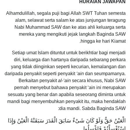
HURAIAN JAWAPAN
Alhamdulillah, segala puji bagi Allah SWT Tuhan semesta
alam, selawat serta salam ke atas junjungan teragung
Nabi Muhammad SAW dan ke atas ahli keluarga serta
mereka yang mengikuti jejak langkah Baginda SAW
hingga ke hari Kiamat.
Setiap umat Islam dituntut untuk berikhtiar bagi menjadi
diri, keluarga dan hartanya daripada sebarang perkara
yang tidak diinginkan seperti kecurian, kemalangan dan
daripada penyakit seperti penyakit
‘ain
dan seumpamanya.
Berkaitan penyakit
al-‘ain
secara khusus, Nabi SAW
pernah menyebut bahawa penyakit ‘ain ini merupakan
sesuatu yang benar dan apabila seseorang diminta untuk
mandi bagi menyembuhkan penyakit itu, maka hendaklah
dia mandi. Sabda Baginda SAW:
الْعَيْنُ حَقٌّ وَلَوْ كَانَ شَىْءٌ سَابَقَ الْقَدَرَ سَبَقَتْهُ الْعَيْنُ وَإِذَا
اسْتُغْسِلْتُمْ فَاغْسِلُوا