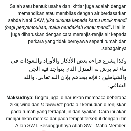
Salah satu bentuk usaha dan ikhtiar juga adalah dengan
memandikan atau membilas dengan air berdasarkan
sabda Nabi SAW, ‘
jika diminta kepada kamu untuk mandi
(bagi penyembuhan, maka hendaklah kamu mandi
’. Hal ini
juga diharuskan dengan cara merenjis-renjis air kepada
perkara yang tidak bernyawa seperti rumah dan
sebagainya.
وكذا يشرع قراءة بعض الأذكار والأوراد والتعوذات في
ماء ثم يرش به المنزل الذي يتواجد فيه الجن
والشياطين ؛ فإنه يبعدهم بإذن الله تعالى. والله
الشافي.
Maksudnya:
Begitu juga, diharuskan membaca beberapa
zikir, wirid dan
ta’awwudz
pada air kemudian direnjiskan
pada rumah yang terdapat jin dan syaitan. Cara ini akan
menjauhkan mereka daripada tempat tersebut dengan izin
Allah SWT. Sesungguhnya Allah SWT Maha Memberi