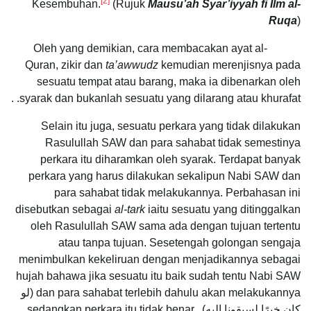
[2]
Kesembuhan.
(Rujuk
Mausu’ah Syar’iyyah fi Ilm al-
Ruqa
)
Oleh yang demikian, cara membacakan ayat al-
Quran, zikir dan
ta’awwudz
kemudian merenjisnya pada
sesuatu tempat atau barang, maka ia dibenarkan oleh
syarak dan bukanlah sesuatu yang dilarang atau khurafat. .
Selain itu juga, sesuatu perkara yang tidak dilakukan
Rasulullah SAW dan para sahabat tidak semestinya
perkara itu diharamkan oleh syarak. Terdapat banyak
perkara yang harus dilakukan sekalipun Nabi SAW dan
para sahabat tidak melakukannya. Perbahasan ini
disebutkan sebagai
al-tark
iaitu sesuatu yang ditinggalkan
oleh Rasulullah SAW sama ada dengan tujuan tertentu
atau tanpa tujuan. Sesetengah golongan sengaja
menimbulkan kekeliruan dengan menjadikannya sebagai
hujah bahawa jika sesuatu itu baik sudah tentu Nabi SAW
dan para sahabat terlebih dahulu akan melakukannya (لو
كان خيرًا لسبقونا إليه), sedangkan perkara itu tidak benar.