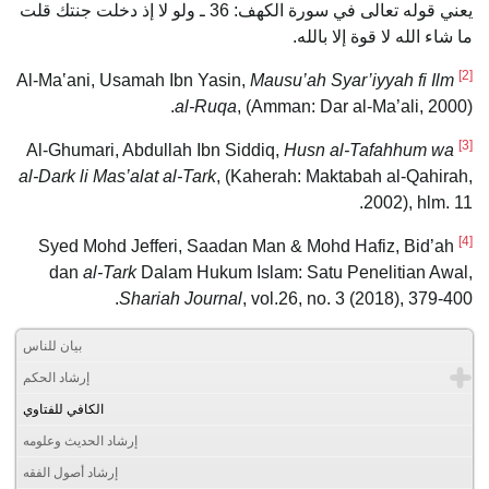
يعني قوله تعالى في سورة الكهف: 36 ـ ولو لا إذ دخلت جنتك قلت
ما شاء الله لا قوة إلا بالله.
[2]
Mausu’ah Syar’iyyah fi Ilm
Al-Maʽani, Usamah Ibn Yasin,
al-Ruqa
, (Amman: Dar al-Ma’ali, 2000).
[3]
Husn al-Tafahhum wa
Al-Ghumari, Abdullah Ibn Siddiq,
al-Dark li Mas’alat al-Tark
, (Kaherah: Maktabah al-Qahirah,
2002), hlm. 11.
[4]
Syed Mohd Jefferi, Saadan Man & Mohd Hafiz, Bid’ah
dan
al-Tark
Dalam Hukum Islam: Satu Penelitian Awal,
Shariah Journal
, vol.26, no. 3 (2018), 379-400.
بيان للناس
إرشاد الحكم
الكافي للفتاوي
إرشاد الحديث وعلومه
إرشاد أصول الفقه