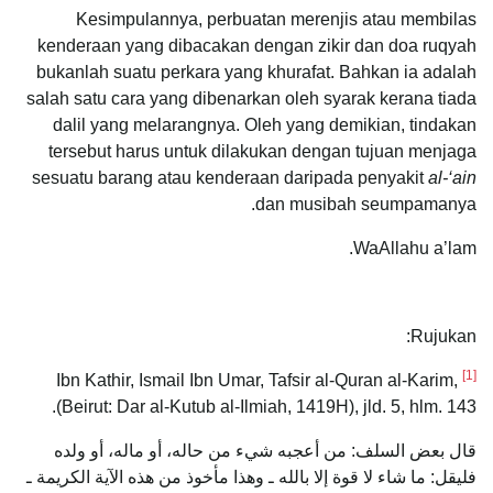
Kesimpulannya, perbuatan merenjis atau membilas
kenderaan yang dibacakan dengan zikir dan doa ruqyah
bukanlah suatu perkara yang khurafat. Bahkan ia adalah
salah satu cara yang dibenarkan oleh syarak kerana tiada
dalil yang melarangnya. Oleh yang demikian, tindakan
tersebut harus untuk dilakukan dengan tujuan menjaga
sesuatu barang atau kenderaan daripada penyakit
al-‘ain
dan musibah seumpamanya.
WaAllahu a’lam.
Rujukan:
[1]
Ibn Kathir, Ismail Ibn Umar, Tafsir al-Quran al-Karim,
(Beirut: Dar al-Kutub al-Ilmiah, 1419H), jld. 5, hlm. 143.
قال بعض السلف: من أعجبه شيء من حاله، أو ماله، أو ولده
فليقل: ما شاء لا قوة إلا بالله ـ وهذا مأخوذ من هذه الآية الكريمة ـ