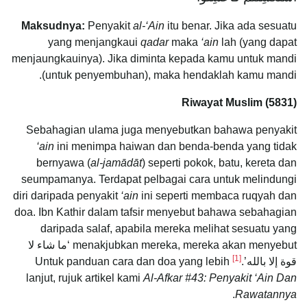
Maksudnya:
Penyakit
al-‘Ain
itu benar. Jika ada sesuatu
yang menjangkaui
qadar
maka
‘ain
lah (yang dapat
menjaungkauinya). Jika diminta kepada kamu untuk mandi
(untuk penyembuhan), maka hendaklah kamu mandi.
Riwayat Muslim (5831)
Sebahagian ulama juga menyebutkan bahawa penyakit
‘ain
ini menimpa haiwan dan benda-benda yang tidak
bernyawa (
al-jamādāt
) seperti pokok, batu, kereta dan
seumpamanya. Terdapat pelbagai cara untuk melindungi
diri daripada penyakit
‘ain
ini seperti membaca ruqyah dan
doa. Ibn Kathir dalam tafsir menyebut bahawa sebahagian
daripada salaf, apabila mereka melihat sesuatu yang
menakjubkan mereka, mereka akan menyebut ‘ما شاء لا
[1]
قوة إلا بالله’.
Untuk panduan cara dan doa yang lebih
lanjut, rujuk artikel kami
Al-Afkar #43: Penyakit ‘Ain Dan
.
Rawatannya