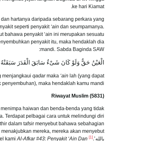
ke hari Kiamat.
rga dan hartanya daripada sebarang perkara yang
nyakit seperti penyakit
‘ain
dan seumpamanya.
 bahawa penyakit ‘ain ini merupakan sesuatu
enyembuhkan penyakit itu, maka hendaklah dia
mandi. Sabda Baginda SAW:
الْعَيْنُ حَقٌّ وَلَوْ كَانَ شَىْءٌ سَابَقَ الْقَدَرَ سَبَقَتْهُ ا
ng menjangkaui
qadar
maka
‘ain
lah (yang dapat
uk penyembuhan), maka hendaklah kamu mandi.
Riwayat Muslim (5831)
i menimpa haiwan dan benda-benda yang tidak
. Terdapat pelbagai cara untuk melindungi diri
thir dalam tafsir menyebut bahawa sebahagian
[1]
بالله’.
Untuk panduan cara dan doa yang lebih lanjut, rujuk artikel kami
Al-Afkar #43: Penyakit ‘Ain Dan