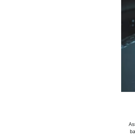
As
ba