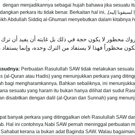
dengan menjadikannya sebagai hujah bahawa jika sesuatu it
terlebih dahulu akan melakukannya (لو كان خيرًا لسبقونا إليه), ngkan perkara itu tidak benar. Berkaitan hal ini
ikh Abdullah Siddiq al-Ghumari menyebutkan dalam kitabnya
H
وك محظور لا يكون حجة في ذلك بل غايته أن يفيد أن ترك 
ون محظوراً فهذا لا يستفاد من الترك وحده، وإنما يستفاد 
ksudnya:
Perbuatan Rasulullah SAW tidak melakukan sesuatu 
s (al-Quran atau Hadis) yang menunjukkan perkara yang ditingg
ah bagi mengharamkannya. Bahkan sebaliknya, ini menunjukkan
erana sesuatu yang haram itu bukan hanya dilihat dari sudut R
an disabitkan dengan dalil (al-Quran dan Sunnah) yang menun
pat banyak perkara yang ditinggalkan oleh Rasulullah SAW dan 
b. Hal ini contohnya Nabi SAW pernah meninggal perbuatan
 Sahabat kerana ia bukan adat Baginda SAW. Walau bagaima