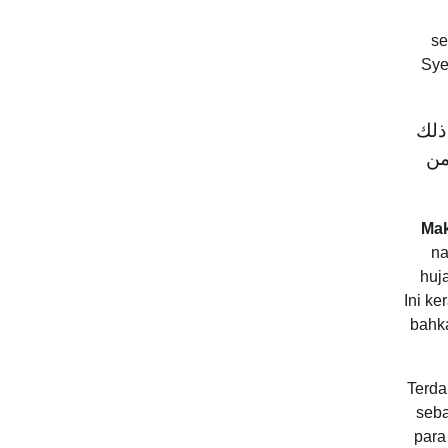
seda,
Sye
ذلك
من
Ma
na
huj
Ini k
bahk
Terda
seba
para