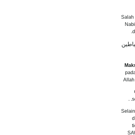
Salah 
Nabi
d
ياطين
Mak
pada
Alla
s
Selain
d
t
SAW