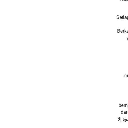
Setia
Berka
m
bern
dar
daripada salaf, a ‘ما شاء لا قوة إلا