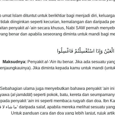
p umat Islam dituntut untuk berikhtiar bagi menjadi diri, kelua
tidak diinginkan seperti kecurian, kemalangan dan daripada pe
itan penyakit
al-‘ain
secara khusus, Nabi SAW pernah menyebut
yang benar dan apabila seseorang diminta untuk mandi bagi m
لْعَيْنُ وَإِذَا اسْتُغْسِلْتُمْ فَاغْسِلُوا
Maksudnya:
Penyakit
al-‘Ain
itu benar. Jika ada sesuatu ya
enjaungkauinya). Jika diminta kepada kamu untuk mandi (unt
Sebahagian ulama juga menyebutkan bahawa penyakit
‘ain
in
yawa (
al-jamādāt
) seperti pokok, batu, kereta dan seumpamanya
ipada penyakit
‘ain
ini seperti membaca ruqyah dan doa. Ibn Ka
pabila mereka melihat sesuatu yang menakjubkan mereka, mereka akan menyebut