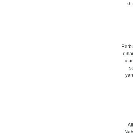
kh
Perbu
diha
ula
s
yan
Al
Nab