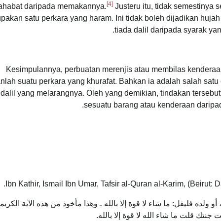
[4]
ahabat daripada memakannya.
Justeru itu, tidak semestinya
pakan satu perkara yang haram. Ini tidak boleh dijadikan huj
tiada dalil daripada syarak 
Kesimpulannya, perbuatan merenjis atau membilas kenderaa
nlah suatu perkara yang khurafat. Bahkan ia adalah salah satu
dalil yang melarangnya. Oleh yang demikian, tindakan tersebu
sesuatu barang atau kenderaan daripa
لده فليقل: ما شاء لا قوة إلا بالله ـ وهذا مأخوذ من هذه الآية الكريمة