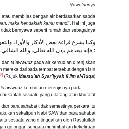
.
Rawatannya
n atau membilas dengan air berdasarkan sabda
uhan, maka hendaklah kamu mandi
’. Hal ini juga
 tidak bernyawa seperti rumah dan sebagainya.
وكذا يشرع قراءة بعض الأذكار والأوراد والت
؛ فإنه يبعدهم بإذن الله تعالى. والله الشافي.
d dan
ta’awwudz
pada air kemudian direnjiskan
n mereka daripada tempat tersebut dengan izin
[2]
(Rujuk
Mausu’ah Syar’iyyah fi Ilm al-Ruqa
)
ta’awwudz
kemudian merenjisnya pada
Oleh yang demikian, cara membacakan ayat al-Quran, zikir dan
bukanlah sesuatu yang dilarang atau khurafat. .
 dan para sahabat tidak semestinya perkara itu
ilakukan sekalipun Nabi SAW dan para sahabat
aitu sesuatu yang ditinggalkan oleh Rasulullah
ngah golongan sengaja menimbulkan kekeliruan