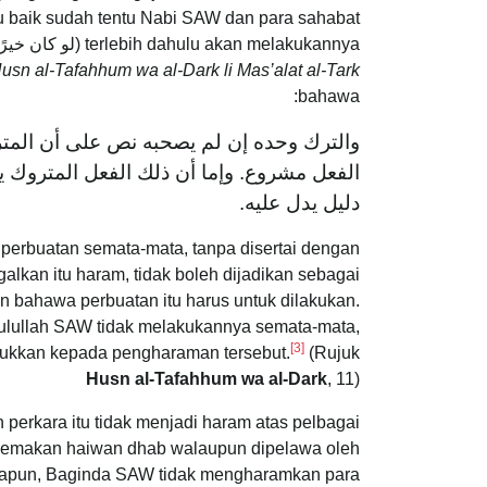
u baik sudah tentu Nabi SAW dan para sahabat
usn al-Tafahhum wa al-Dark li Mas’alat al-Tark
bahawa:
والترك وحده إن لم يصحبه نص على أن المتر
الفعل مشروع. وإما أن ذلك الفعل المتروك يك
دليل يدل عليه.
perbuatan semata-mata, tanpa disertai dengan
alkan itu haram, tidak boleh dijadikan sebagai
 bahawa perbuatan itu harus untuk dilakukan.
asulullah SAW tidak melakukannya semata-mata,
[3]
jukkan kepada pengharaman tersebut.
(Rujuk
Husn al-Tafahhum wa al-Dark
, 11)
perkara itu tidak menjadi haram atas pelbagai
 memakan haiwan dhab walaupun dipelawa oleh
napun, Baginda SAW tidak mengharamkan para