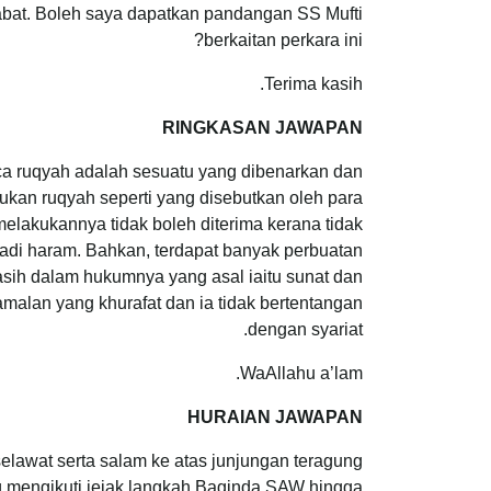
abat. Boleh saya dapatkan pandangan SS Mufti
berkaitan perkara ini?
Terima kasih.
RINGKASAN JAWAPAN
ca ruqyah adalah sesuatu yang dibenarkan dan
ukan ruqyah seperti yang disebutkan oleh para
melakukannya tidak boleh diterima kerana tidak
jadi haram. Bahkan, terdapat banyak perbuatan
sih dalam hukumnya yang asal iaitu sunat dan
amalan yang khurafat dan ia tidak bertentangan
dengan syariat.
WaAllahu a’lam.
HURAIAN JAWAPAN
elawat serta salam ke atas junjungan teragung
 mengikuti jejak langkah Baginda SAW hingga