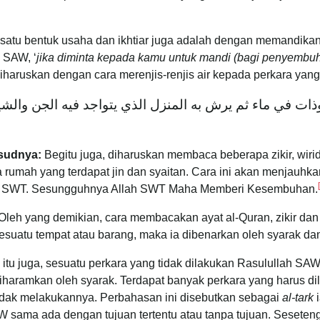
satu bentuk usaha dan ikhtiar juga adalah dengan memandika
 SAW, ‘
jika diminta kepada kamu untuk mandi (bagi penyemb
iharuskan dengan cara merenjis-renjis air kepada perkara yang
عوذات في ماء ثم يرش به المنزل الذي يتواجد فيه الجن والش
sudnya:
Begitu juga, diharuskan membaca beberapa zikir, wiri
 rumah yang terdapat jin dan syaitan. Cara ini akan menjauhka
h SWT. Sesungguhnya Allah SWT Maha Memberi Kesembuhan.
esuatu tempat atau barang, maka ia dibenarkan oleh syarak dan 
 itu juga, sesuatu perkara yang tidak dilakukan Rasulullah SAW
iharamkan oleh syarak. Terdapat banyak perkara yang harus d
idak melakukannya. Perbahasan ini disebutkan sebagai
al-tark
i
 sama ada dengan tujuan tertentu atau tanpa tujuan. Sesete