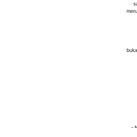
s
meru
buka
 ـ