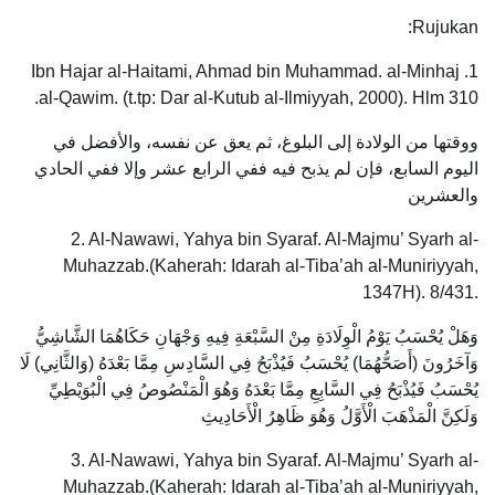
Rujukan:
1. Ibn Hajar al-Haitami, Ahmad bin Muhammad. al-Minhaj
al-Qawim. (t.tp: Dar al-Kutub al-Ilmiyyah, 2000). Hlm 310.
ووقتها من الولادة إلى البلوغ، ثم يعق عن نفسه، والأفضل في
اليوم السابع، فإن لم يذبح فيه ففي الرابع عشر وإلا ففي الحادي
والعشرين
2. Al-Nawawi, Yahya bin Syaraf. Al-Majmu’ Syarh al-
Muhazzab.(Kaherah: Idarah al-Tiba’ah al-Muniriyyah,
1347H). 8/431.
وَهَلْ يُحْسَبُ يَوْمُ الْوِلَادَةِ مِنْ السَّبْعَةِ فِيهِ وَجْهَانِ حَكَاهُمَا الشَّاشِيُّ
وَآخَرُونَ (أَصَحُّهُمَا) يُحْسَبُ فَيُذْبَحُ فِي السَّادِسِ مِمَّا بَعْدَهُ (وَالثَّانِي) لَا
يُحْسَبُ فَيُذْبَحُ فِي السَّابِعِ مِمَّا بَعْدَهُ وَهُوَ الْمَنْصُوصُ فِي الْبُوَيْطِيِّ
وَلَكِنَّ الْمَذْهَبَ الْأَوَّلُ وَهُوَ ظَاهِرُ الْأَحَادِيثِ
3. Al-Nawawi, Yahya bin Syaraf. Al-Majmu’ Syarh al-
Muhazzab.(Kaherah: Idarah al-Tiba’ah al-Muniriyyah,