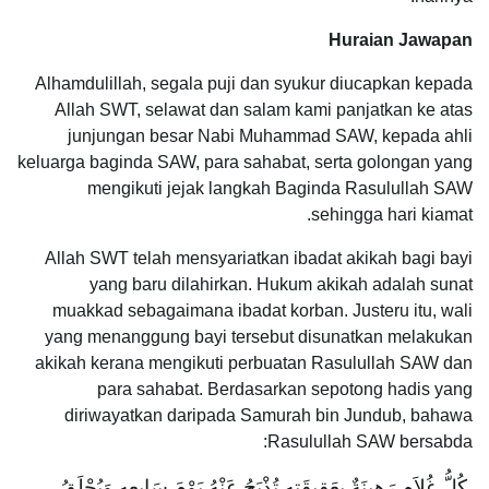
Huraian Jawapan
Alhamdulillah, segala puji dan syukur diucapkan kepada
Allah SWT, selawat dan salam kami panjatkan ke atas
junjungan besar Nabi Muhammad SAW, kepada ahli
keluarga baginda SAW, para sahabat, serta golongan yang
mengikuti jejak langkah Baginda Rasulullah SAW
sehingga hari kiamat.
Allah SWT telah mensyariatkan ibadat akikah bagi bayi
yang baru dilahirkan. Hukum akikah adalah sunat
muakkad sebagaimana ibadat korban. Justeru itu, wali
yang menanggung bayi tersebut disunatkan melakukan
akikah kerana mengikuti perbuatan Rasulullah SAW dan
para sahabat. Berdasarkan sepotong hadis yang
diriwayatkan daripada Samurah bin Jundub, bahawa
Rasulullah SAW bersabda:
‏ كُلُّ غُلاَمٍ رَهِينَةٌ بِعَقِيقَتِهِ تُذْبَحُ عَنْهُ يَوْمَ سَابِعِهِ وَيُحْلَقُ