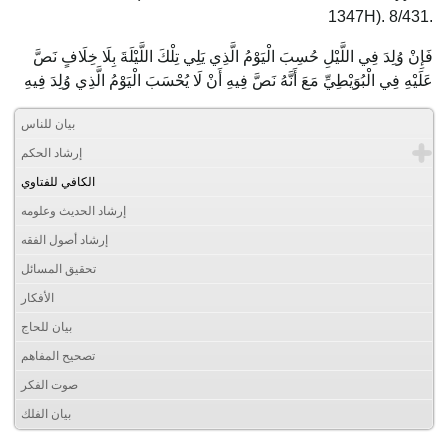
1347H). 8/431.
فَإِنْ وُلِدَ فِي اللَّيْلِ حُسِبَ الْيَوْمُ الَّذِي يَلِي تِلْكَ اللَّيْلَةَ بِلَا خِلَافٍ نَصَّ
عَلَيْهِ فِي الْبُوَيْطِيِّ مَعَ أَنَّهُ نَصَّ فِيهِ أَنْ لَا يُحْسَبَ الْيَوْمُ الَّذِي وُلِدَ فِيهِ
بيان للناس
إرشاد الحكم
الكافي للفتاوي
إرشاد الحديث وعلومه
إرشاد أصول الفقه
تحقيق المسائل
الأفكار
بيان للحاج
تصحيح المفاهم
صوت الفكر
بيان الفلك