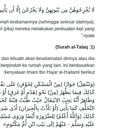
لَا تُخْرِجُوهُنَّ مِن بُيُوتِهِنَّ وَلَا يَخْرُجْنَ إِلَّا أَن يَأْتِينَ
mah kediamannya (sehingga selesai idahnya),
ali (jika) mereka melakukan perbuatan keji yang
nyata.”
(Surah al-Talaq :1)
dan khuatir akan keselamatan dirinya atau dia
s berpindah ke rumah yang lain. Ini berdasarkan
kenyataan Imam Ibn Hajar al-Haitami berikut:
(وَتَنْتَقِلُ) جَوَازًا (مِنْ الْمَسْكَنِ لِخَوْفٍ) عَلَى نَفْسِهَ
كَذَلِكَ فِيمَا يَظْهَرُ (مِنْ) نَحْوِ (هَدْمٍ أَوْ غَرَقٍ) أَوْ
وَظَاهِرٌ أَنَّهُ يَجِبُ الِانْتِقَالُ حَيْثُ ظَنَّتْ فِتْنَةً كَخَ
التَّخَلُّفِ كَمَا يَأْتِي (أَوْ تَأَذَّتْ بِالْجِيرَانِ) أَذًى شَدِي
كَذَلِكَ (وَاَللَّهُ أَعْلَمُ) لِلضَّرُورَةِ أَيْضًا وَرَوَى مُسْل
عَلَيْهِ وَسَلَّمَ - عَنْهُمْ إلَى بَيْتِ ابْنِ أُمِّ مَكْتُومٍ»