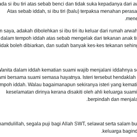
da si ibu tiri atas sebab benci dan tidak suka kepadanya dar
Atas sebab iddah, si ibu tiri (balu) terpaksa menahan per
mener
 saya, adakah dibolehkan si ibu tiri itu keluar dari rumah arw
dalam tempoh iddah atas sebab mengelak dari tekanan anak tiri
tidak boleh dibiarkan, dan sudah banyak kes-kes tekanan sehin
anita dalam iddah kematian suami wajib menjalani iddahnya s
ami bersama suami semasa hayatnya. Isteri tersebut hendakla
empoh iddah. Walau bagaimanapun sekiranya isteri yang kemati
keselamatan dirinya kerana disakiti oleh ahli keluarga suam
berpindah dan menjala
hamdulillah, segala puji bagi Allah SWT, selawat serta salam
keluarga bagin