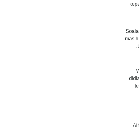
kepa
Soalan
masih 
W
didi
t
Al