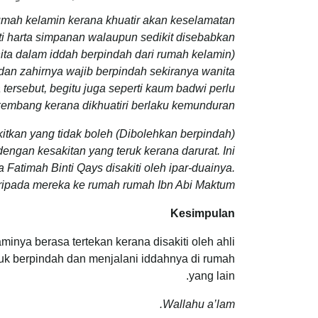
rumah kelamin kerana khuatir akan keselamatan
rti harta simpanan walaupun sedikit disebabkan
ita dalam iddah berpindah dari rumah kelamin)
dan zahirnya wajib berpindah sekiranya wanita
 tersebut, begitu juga seperti kaum badwi perlu
kembang kerana dikhuatiri berlaku kemunduran.
menyakitkan yang tidak boleh
engan kesakitan yang teruk kerana darurat. Ini
atimah Binti Qays disakiti oleh ipar-duainya.
pada mereka ke rumah rumah Ibn Abi Maktum.
Kesimpulan
minya berasa tertekan kerana disakiti oleh ahli
uk berpindah dan menjalani iddahnya di rumah
yang lain.
Wallahu a’lam.