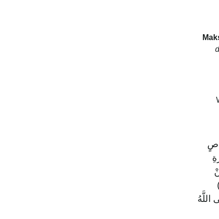
Mak
d
َاصٍ
ةِ
نْ
 اللَّهُ