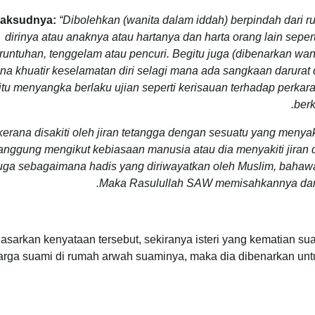
aksudnya:
“Dibolehkan (wanita dalam iddah) berpindah dari 
dirinya atau anaknya atau hartanya dan harta orang lain sepe
runtuhan, tenggelam atau pencuri. Begitu juga (dibenarkan wan
na khuatir keselamatan diri selagi mana ada sangkaan darurat 
itu menyangka berlaku ujian seperti kerisauan terhadap perkara
ber
(Dibolehkan berpindah) kerana disakiti oleh jiran tetangga dengan sesuatu yang 
tanggung mengikut kebiasaan manusia atau dia menyakiti jiran d
uga sebagaimana hadis yang diriwayatkan oleh Muslim, bahawa F
Maka Rasulullah SAW memisahkannya dari
asarkan kenyataan tersebut, sekiranya isteri yang kematian sua
arga suami di rumah arwah suaminya, maka dia dibenarkan unt