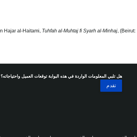
bn Hajar al-Haitami,
Tuhfah al-Muhtaj fi Syarh al-Minhaj
, (Beirut
هل تلبي المعلومات الواردة في هذه البوابة توقعات العميل واحتياجاته؟