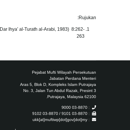
Rujukan:
: Dar Ihya’ al-Turath al-Arabi, 1983) 8:262-
263
Pejabat Mufti Wilayah Persekutuan
Jabatan Perdana Menteri
Aras 5, Blok D, Kompleks Islam Putrajaya
No. 3, Jalan Tun Abdul Razak, Presint 3
62100 Putrajaya, Malaysia.
: 03-8870 9000
: 03-8870 9101 / 03-8870 9102
: ukk[at]muftiwp[dot]gov[dot]my