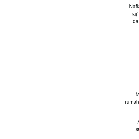
Nafk
raj
da
M
rumah 
s