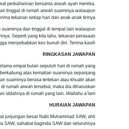
i awal perkahwinan bersama arwah ayah mereka.
asaan tinggal di rumah arwah suaminya walaupun
ima tekanan setiap hari dari anak-anak tirinya.
ah suaminya dan tinggal di tempat lain walaupun
nya. Seperti yang kita tahu, tekanan perasaan
gga menyebabkan kes bunuh diri. Terima kasih.
RINGKASAN JAWAPAN
elama empat bulan sepuluh hari di rumah yang
h berkabung atas kematian suaminya sepanjang
an suaminya berasa tertekan atau khuatir akan
i di rumah arwah tersebut, maka dia diharuskan
ni iddahnya di rumah yang lain.
Wallahu a’lam.
HURAIAN JAWAPAN
 buat junjungan besar Nabi Muhammad SAW, ahli
da SAW, sahabat baginda SAW dan seluruhnya.