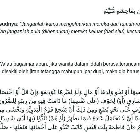
 بِفَاحِشَةٍ مُّبَيِّنَةٍ
sudnya:
“
Janganlah kamu mengeluarkan mereka dari rumah-ru
an janganlah pula (dibenarkan) mereka keluar (dari situ), kecu
Walau bagaimanapun, jika wanita dalam iddah berasa terancam 
disakiti oleh jiran tetangga mahupun ipar duai, maka dia haru
ا أَوْ نَحْوِ وَلَدِهَا أَوْ مَالٍ وَلَوْ لِغَيْرِهَا كَوَدِيعَةٍ وَإِنْ قَلَّ أَوْ اخْتِص
 سَارِقٍ (أَوْ) لِخَوْفِ (عَلَى نَفْسِهَا) مَا دَامَتْ فِيهِ مِنْ رِيبَةٍ لِلضَّرُورَ
وْفٍ عَلَى نَحْوِ بُضْعٍ وَمِنْ ذَلِكَ أَنْ يَنْتَجِعَ قَوْمُ الْبَدَوِيَّةِ وَتَخْشَى مِ
دًا أَيْ لَا يُحْتَمَلُ عَادَةً فِيمَا يَظْهَرُ (أَوْ هُمْ) تَأَذَّوْا (بِهَا أَذًى شَدِيدًا)
ِمٌ «أَنَّ فَاطِمَةَ بِنْتَ قَيْسٍ كَانَتْ تَبْذُو عَلَى أَحْمَائِهَا فَنَقَلَهَا - صَلَّى