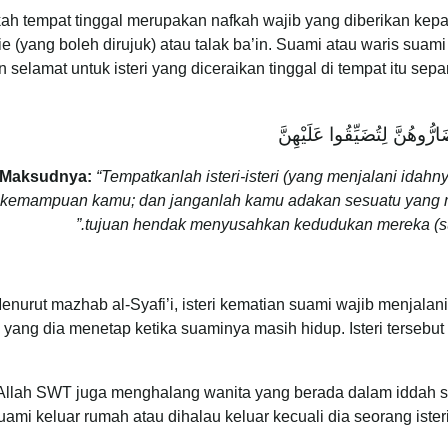
ah tempat tinggal merupakan nafkah wajib yang diberikan kepa
’ie (yang boleh dirujuk) atau talak ba’in. Suami atau waris su
n selamat untuk isteri yang diceraikan tinggal di tempat itu se
ُوهُنَّ لِتُضَيِّقُوا عَلَيْهِنَّ
Maksudnya:
“Tempatkanlah isteri-isteri (yang menjalani idah
kemampuan kamu; dan janganlah kamu adakan sesuatu yang men
tujuan hendak menyusahkan kedudukan mereka (sup
enurut mazhab al-Syafi’i, isteri kematian suami wajib menjalan
yang dia menetap ketika suaminya masih hidup. Isteri terseb
Allah SWT juga menghalang wanita yang berada dalam iddah s
uami keluar rumah atau dihalau keluar kecuali dia seorang ist