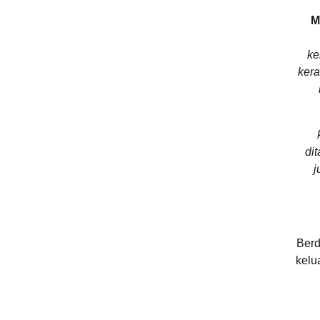
M
ke
kera
di
j
Berd
kelu