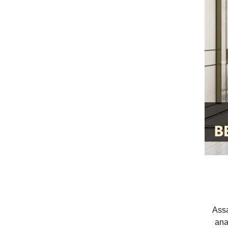
Assa
ana