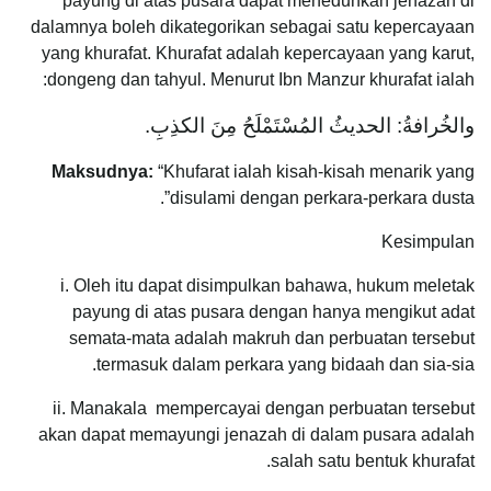
payung di atas pusara dapat meneduhkan jenazah di
dalamnya boleh dikategorikan sebagai satu kepercayaan
yang khurafat. Khurafat adalah kepercayaan yang karut,
dongeng dan tahyul. Menurut Ibn Manzur khurafat ialah:
والخُرافةُ: الحديثُ المُسْتَمْلَحُ مِنَ الكذِبِ.
Maksudnya:
“Khufarat ialah kisah-kisah menarik yang
disulami dengan perkara-perkara dusta”.
Kesimpulan
i. Oleh itu dapat disimpulkan bahawa, hukum meletak
payung di atas pusara dengan hanya mengikut adat
semata-mata adalah makruh dan perbuatan tersebut
termasuk dalam perkara yang bidaah dan sia-sia.
ii. Manakala mempercayai dengan perbuatan tersebut
akan dapat memayungi jenazah di dalam pusara adalah
salah satu bentuk khurafat.