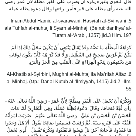
قال البغوي وغيره يكره أن يضرب على القبر مظلة لأن عمر رضي
الله عنه رأى مظلة على قبر فأمر برفعها وقال دعوه يظله عمله.
5. Imam Abdul Hamid al-syarawani, Hasyiah al-Syirwani
ala Tuhfah al-muhtaj fi Syarh al-Minhaj. (Beirut: dar Ihya’ al-
Turath al-‘Arabi, 1357) jld.3 Hlm. 197
كَرَاهَةُ الْمِظَلَّةِ مَا نَصُّهُ وَقَدْ يُقَالُ يَنْبَغِي أَنْ يَكُونَ مَحَلُّ ذَلِكَ إذَا لَمْ
يَكُنْ ثَمَّ غَرَضٌ صَحِيحٌ فِي التَّظْلِيلِ وَإِلَّا فَلَا كَرَاهَةَ كَأَنْ يَكُونَ لِوِقَايَةِ
مَنْ يَجْتَمِعُونَ لِنَحْوِ الْقِرَاءَةِ عَلَى الْمَيِّتِ مِنْ الْحَرِّ وَالْبَرْدِ
6. Al-Khatib al-Syirbini, Mughni al-Muhtaj ila Ma’rifah Alfaz
al-Minhaj. (t.tp.: Dar al-Kutub al-‘Ilmiyyah, 1415) Jld.2 Hlm.
55
وَيُكْرَهُ أَنْ يُجْعَلَ عَلَى الْقَبْرِ مِظَلَّةٌ؛ لِأَنَّ عُمَرَ - رَضِيَ اللَّهُ تَعَالَى عَنْهُ -
رَأَى قُبَّةً فَنَحَاهَا، وَقَالَ: دَعُوهُ يُظِلُّهُ عَمَلُهُ، وَفِي الْبُخَارِيِّ لَمَّا مَاتَ
الْحَسَنُ بْنُ الْحَسَنِ بْنِ عَلِيٍّ - رَضِيَ اللَّهُ تَعَالَى عَنْهُمْ - ضَرَبَتْ امْرَأَتُهُ
الْقُبَّةَ عَلَى قَبْرِهِ سَنَةً، ثُمَّ رُفِعَتْ فَسَمِعُوا صَائِحًا يَقُولُ: أَلَا هَلْ وَجَدُوا
مَا فَقَدُوا، فَأَجَابَهُ آخَرُ: بَلْ يَئِسُوا فَانْقَلَبُوا، وَيُكْرَهُ تَقْبِيلُ الَّذِي يُجْعَلُ