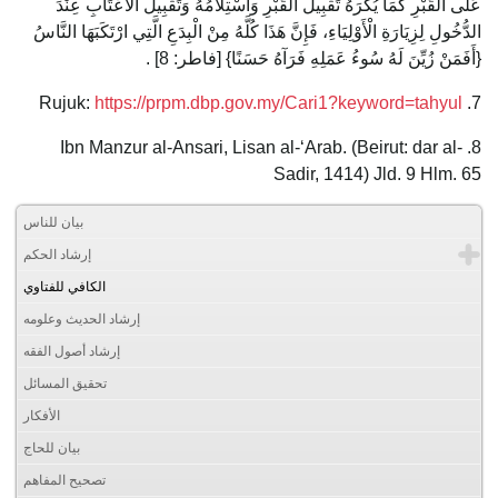
عَلَى الْقَبْرِ كَمَا يُكْرَهُ تَقْبِيلُ الْقَبْرِ وَاسْتِلَامُهُ وَتَقْبِيلُ الْأَعْتَابِ عِنْدَ
الدُّخُولِ لِزِيَارَةِ الْأَوْلِيَاءِ، فَإِنَّ هَذَا كُلَّهُ مِنْ الْبِدَعِ الَّتِي ارْتَكَبَهَا النَّاسُ
{أَفَمَنْ زُيِّنَ لَهُ سُوءُ عَمَلِهِ فَرَآهُ حَسَنًا} [فاطر: 8] .
https://prpm.dbp.gov.my/Cari1?keyword=tahyul
7. Rujuk:
8. Ibn Manzur al-Ansari, Lisan al-‘Arab. (Beirut: dar al-
Sadir, 1414) Jld. 9 Hlm. 65
بيان للناس
إرشاد الحكم
الكافي للفتاوي
إرشاد الحديث وعلومه
إرشاد أصول الفقه
تحقيق المسائل
الأفكار
بيان للحاج
تصحيح المفاهم