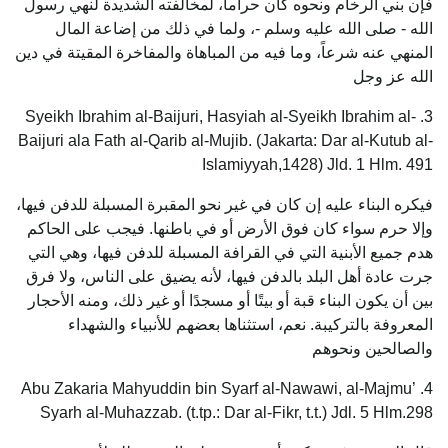
فإن بني الرخام ونحوه كان حراماً، لمخالفته الشديدة لنهي رسول
الله - صلى الله عليه وسلم -، ولما في ذلك من إضاعة المال
المنهي عنه شرعاً، وما فيه من المباهاة والمفاخرة المقيتة في دين
الله عز وجل
3. Syeikh Ibrahim al-Baijuri, Hasyiah al-Syeikh Ibrahim al-
Baijuri ala Fath al-Qarib al-Mujib. (Jakarta: Dar al-Kutub al-
Islamiyyah,1428) Jld. 1 Hlm. 491
فيكره البناء عليه إن كان في غير نحو المقبرة المسبلة للدفن فيها،
وإلا حرم سواء كان فوق الأرض أو في باطنها. فيجب على الحاكم
هدم جميع الأبنية التي في القرافة المسبلة للدفن فيها، وهي التي
جرت عادة أهل البلد بالدفن فيها، لأنه يضيق على الناس، ولا فرق
بين أن يكون البناء قبة أو بيتًا أو مسجدًا أو غير ذلك، ومنه الأحجار
المعروفة بالتركيبة. نعم، استثناها بعضهم للأنبياء والشهداء
والصالحين ونحوهم
4. Abu Zakaria Mahyuddin bin Syarf al-Nawawi, al-Majmu’
Syarh al-Muhazzab. (t.tp.: Dar al-Fikr, t.t.) Jdl. 5 Hlm.298