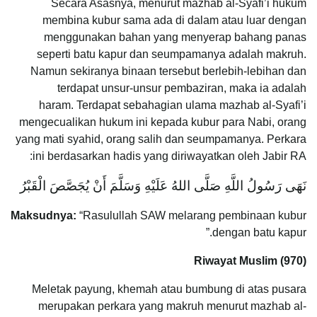
Secara Asasnya, menurut mazhab al-Syafi’i hukum
membina kubur sama ada di dalam atau luar dengan
menggunakan bahan yang menyerap bahang panas
seperti batu kapur dan seumpamanya adalah makruh.
Namun sekiranya binaan tersebut berlebih-lebihan dan
terdapat unsur-unsur pembaziran, maka ia adalah
haram. Terdapat sebahagian ulama mazhab al-Syafi’i
mengecualikan hukum ini kepada kubur para Nabi, orang
yang mati syahid, orang salih dan seumpamanya. Perkara
ini berdasarkan hadis yang diriwayatkan oleh Jabir RA:
نَهَى رَسُولُ اللَّهِ صَلَّى اللهُ عَلَيْهِ وَسَلَّمَ أَنْ يُجَصَّصَ الْقَبْرُ
Maksudnya:
“Rasulullah SAW melarang pembinaan kubur
dengan batu kapur.”
Riwayat Muslim (970)
Meletak payung, khemah atau bumbung di atas pusara
merupakan perkara yang makruh menurut mazhab al-