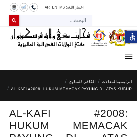
اختيار اللغة:
MS
EN
AR
البح
 for results.
accessible
الرئيسية
المقالات
الكافي للفتاوي
AL-KAFI #2008: HUKUM MEMACAK PAYUNG DI ATAS KUBUR
AL-KAFI #2008:
HUKUM MEMACAK