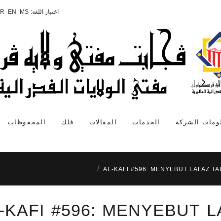
اختيار اللغة:
MS
EN
AR
ومات الشركة
الخدمات
المقالات
فلك
المحفوظات
AL-KAFI #596: MENYEBUT LAFAZ TA
-KAFI #596: MENYEBUT 