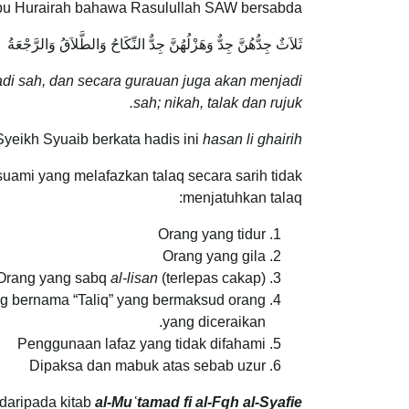
Abu Hurairah bahawa Rasulullah SAW bersabda:
ثَلاَثٌ جِدُّهُنَّ جِدٌّ وَهَزْلُهُنَّ جِدٌّ النِّكَاحُ وَالطَّلاَقُ وَالرَّجْعَةُ
di sah, dan secara gurauan juga akan menjadi
sah; nikah, talak dan rujuk.
yeikh Syuaib berkata hadis ini
hasan li ghairih
ami yang melafazkan talaq secara sarih tidak
menjatuhkan talaq:
Orang yang tidur
Orang yang gila
Orang yang sabq
al-lisan
(terlepas cakap).
ang bernama “Taliq” yang bermaksud orang
yang diceraikan.
Penggunaan lafaz yang tidak difahami
Dipaksa dan mabuk atas sebab uzur
daripada kitab
al-Muʿtamad fi al-Fqh al-Syafie