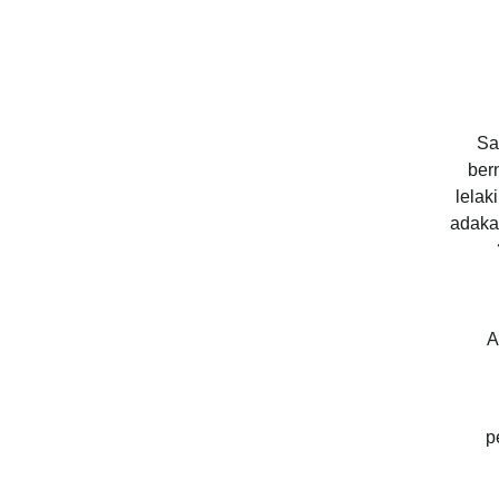
Sa
ber
lelak
adakah
A
p