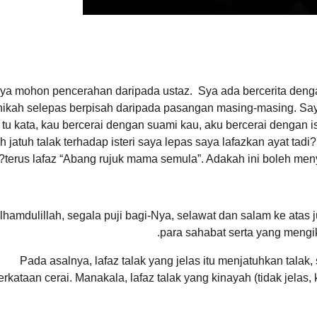
ya mohon pencerahan daripada ustaz. Sya ada bercerita dengan
nikah selepas berpisah daripada pasangan masing-masing. Sa
i tu kata, kau bercerai dengan suami kau, aku bercerai dengan is
 jatuh talak terhadap isteri saya lepas saya lafazkan ayat tadi
terus lafaz “Abang rujuk mama semula”. Adakah ini boleh men
lhamdulillah, segala puji bagi-Nya, selawat dan salam ke at
para sahabat serta yang mengik
Pada asalnya, lafaz talak yang jelas itu menjatuhkan talak,
erkataan cerai. Manakala, lafaz talak yang kinayah (tidak jelas,