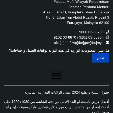
Pejabat Mufti Wilayah Persekutuan
Jabatan Perdana Menteri
Aras 5, Blok D, Kompleks Islam Putrajaya
No. 3, Jalan Tun Abdul Razak, Presint 3
62100 Putrajaya, Malaysia.
: 03-8870 9000
: 03-8870 9101 / 03-8870 9102
: ukk[at]muftiwp[dot]gov[dot]my
هل تلبي المعلومات الواردة في هذه البوابة توقعات العميل واحتياجاته؟
تنصل
حقوق النسخ والطبع 2024 مفتي الولايات الفدرالية الماليزية
سياسة الخصوصية
أفضل عرض باستخدام الحد الأدنى من دقة الشاشة من 1920x1080 على
سياسة الخصوصية
أحدث إصدار من متصفح الويب موزيلا فايرفوكس, مايكروسوفت إيدج أو
جوجل كروم