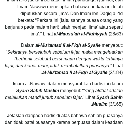
Imam Nawawi menetapkan bahawa perkara ini telah
diputuskan secara ijma’. Dan Imam Ibn Daqiq al-‘Id
berkata: “Perkara ini (iaitu sahnya puasa orang yang
berjunub pada malam hari) telah menjadi ijma’ atau seperti
ijma’.” Lihat
al-Mausu’ah al-Fiqhiyyah
(28/63).
Dalam
al-Mu’tamad fi al-Fiqh al-Syafie
menyebut:
“
Sekiranya bersetubuh sebelum fajar, maka mengeluarkan
(berhenti setubuh) bersamaan dengan waktu terbitnya
fajar, dan keluar mani, tidak membatalkan puasanya
.” Lihat
al-Mu’tamad fi al-Fiqh al-Syafie
(2/184).
Imam al-Nawawi dalam mensyarahkan hadis ini dalam
Syarh Sahih Muslim
menyebut: “
Yang afdhal adalah
melakukan mandi junub sebelum fajar
.” Lihat
Syarh Sahih
Muslim
(3/165).
Jelaslah daripada hadis di atas bahawa sahlah puasanya
dan tidak batal puasanya kerana berpuasa dalam keadaan