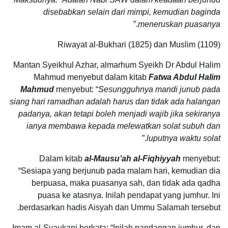
disebabkan selain dari mimpi, kemudian baginda
.”
meneruskan puasanya
Riwayat al-Bukhari (1825) dan Muslim (1109)
Mantan Syeikhul Azhar, almarhum Syeikh Dr Abdul Halim
Mahmud menyebut dalam kitab
Fatwa Abdul Halim
Mahmud
menyebut: “
Sesungguhnya mandi junub pada
siang hari ramadhan adalah harus dan tidak ada halangan
padanya, akan tetapi boleh menjadi wajib jika sekiranya
ianya membawa kepada melewatkan solat subuh dan
.”
luputnya waktu solat
Dalam kitab
al-Mausu’ah al-Fiqhiyyah
menyebut:
“Sesiapa yang berjunub pada malam hari, kemudian dia
berpuasa, maka puasanya sah, dan tidak ada qadha
puasa ke atasnya. Inilah pendapat yang jumhur. Ini
berdasarkan hadis Aisyah dan Ummu Salamah tersebut.
Imam al-Syaukani berkata: “Inilah pandangan jumhur, dan