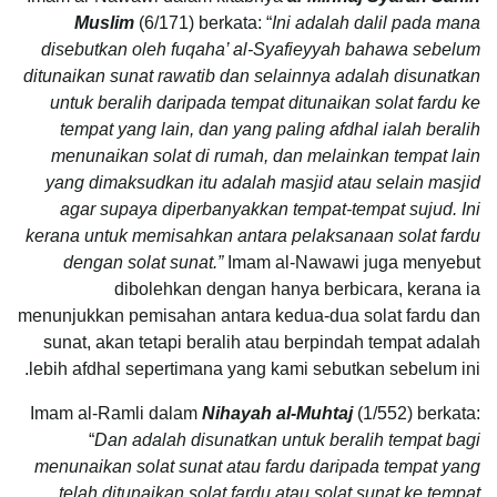
Muslim
(6/171) berkata: “
Ini adalah dalil pada mana
disebutkan oleh fuqaha’ al-Syafieyyah bahawa sebelum
ditunaikan sunat rawatib dan selainnya adalah disunatkan
untuk beralih daripada tempat ditunaikan solat fardu ke
tempat yang lain, dan yang paling afdhal ialah beralih
menunaikan solat di rumah, dan melainkan tempat lain
yang dimaksudkan itu adalah masjid atau selain masjid
agar supaya diperbanyakkan tempat-tempat sujud. Ini
kerana untuk memisahkan antara pelaksanaan solat fardu
dengan solat sunat.”
Imam al-Nawawi juga menyebut
dibolehkan dengan hanya berbicara, kerana ia
menunjukkan pemisahan antara kedua-dua solat fardu dan
sunat, akan tetapi beralih atau berpindah tempat adalah
lebih afdhal sepertimana yang kami sebutkan sebelum ini.
Imam al-Ramli dalam
Nihayah al-Muhtaj
(1/552) berkata:
“
Dan adalah disunatkan untuk beralih tempat bagi
menunaikan solat sunat atau fardu daripada tempat yang
telah ditunaikan solat fardu atau solat sunat ke tempat