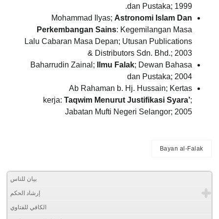
dan Pustaka; 1999.
Mohammad Ilyas;
Astronomi Islam Dan
Perkembangan Sains
: Kegemilangan Masa
Lalu Cabaran Masa Depan; Utusan Publications
& Distributors Sdn. Bhd.; 2003
Baharrudin Zainal;
Ilmu Falak
; Dewan Bahasa
dan Pustaka; 2004
Ab Rahaman b. Hj. Hussain; Kertas
kerja:
Taqwim Menurut Justifikasi Syara’
;
Jabatan Mufti Negeri Selangor; 2005
Bayan al-Falak
بيان للناس
إرشاد الحكم
الكافي للفتاوي