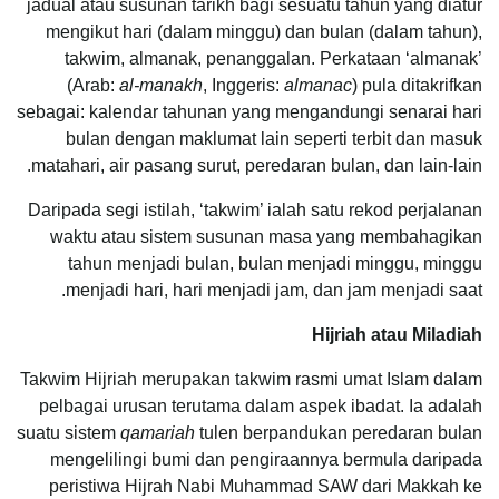
jadual atau susunan tarikh bagi sesuatu tahun yang diatur
mengikut hari (dalam minggu) dan bulan (dalam tahun),
takwim, almanak, penanggalan. Perkataan ‘almanak’
(Arab:
al-manakh
, Inggeris:
almanac
) pula ditakrifkan
sebagai: kalendar tahunan yang mengandungi senarai hari
bulan dengan maklumat lain seperti terbit dan masuk
matahari, air pasang surut, peredaran bulan, dan lain-lain.
Daripada segi istilah, ‘takwim’ ialah satu rekod perjalanan
waktu atau sistem susunan masa yang membahagikan
tahun menjadi bulan, bulan menjadi minggu, minggu
menjadi hari, hari menjadi jam, dan jam menjadi saat.
Hijriah atau Miladiah
Takwim Hijriah merupakan takwim rasmi umat Islam dalam
pelbagai urusan terutama dalam aspek ibadat. Ia adalah
suatu sistem
qamariah
tulen berpandukan peredaran bulan
mengelilingi bumi dan pengiraannya bermula daripada
peristiwa Hijrah Nabi Muhammad SAW dari Makkah ke