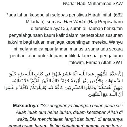
Wada’
Nabi Muhammad SAW.
Pada tahun kesepuluh selepas peristiwa Hijrah inilah (632
Miladiah), semasa
Haji Wada’
(Haji Perpisahan)
diturunkan ayat 36, surah al-Taubah berikutan
penyalahgunaan kaum kafir dalam menetapkan susunan
takwim bagi tujuan menjaga kepentingan mereka. Wahyu
ini melarang campur tangan manusia sama ada secara
peribadi atau untuk tujuan politik dalam soal pengaturan
takwim. Firman Allah SWT:
إِنَّ عِدَّةَ الشُّهُورِ عِندَ اللَّـهِ اثْنَا عَشَرَ شَهْرًا فِي كِتَابِ اللَّـهِ يَوْمَ خَلَقَ
السَّمَاوَاتِ وَالْأَرْضَ مِنْهَا أَرْبَعَةٌ حُرُمٌ ۚ ذَٰلِكَ الدِّينُ الْقَيِّمُ ۚ فَلَا تَظْلِمُوا
فِيهِنَّ أَنفُسَكُمْ ۚ وَقَاتِلُوا الْمُشْرِكِينَ كَافَّةً كَمَا يُقَاتِلُونَكُمْ كَافَّةً ۚ وَاعْلَمُوا
أَنَّ اللَّـهَ مَعَ الْمُتَّقِينَ
Maksudnya
:
“Sesungguhnya bilangan bulan pada sisi
Allah ialah dua belas bulan, dalam ketetapan Allah di
waktu Dia menciptakan langit dan bumi, di antaranya
empat bulan haram. Itulah (ketetapan) agama yang lurus,