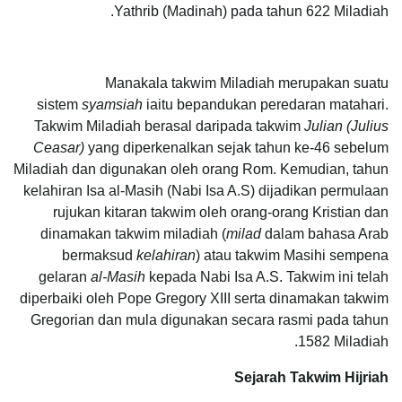
Yathrib (Madinah) pada tahun 622 Miladiah.
Manakala takwim Miladiah merupakan suatu
sistem
syamsiah
iaitu bepandukan peredaran matahari.
Takwim Miladiah berasal daripada takwim
Julian (Julius
Ceasar)
yang diperkenalkan sejak tahun ke-46 sebelum
Miladiah dan digunakan oleh orang Rom. Kemudian, tahun
kelahiran Isa al-Masih (Nabi Isa A.S) dijadikan permulaan
rujukan kitaran takwim oleh orang-orang Kristian dan
dinamakan takwim miladiah (
milad
dalam bahasa Arab
bermaksud
kelahiran
) atau takwim Masihi sempena
gelaran
al-Masih
kepada Nabi Isa A.S. Takwim ini telah
diperbaiki oleh Pope Gregory XIII serta dinamakan takwim
Gregorian dan mula digunakan secara rasmi pada tahun
1582 Miladiah.
Sejarah Takwim Hijriah