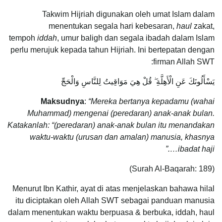
Takwim Hijriah digunakan oleh umat Islam dalam
menentukan segala hari kebesaran,
haul
zakat,
tempoh
iddah
, umur baligh dan segala ibadah dalam Islam
perlu merujuk kepada tahun Hijriah. Ini bertepatan dengan
firman Allah SWT:
يَسْأَلُونَكَ عَنِ الْأَهِلَّةِ ۖ قُلْ هِيَ مَوَاقِيتُ لِلنَّاسِ وَالْحَجِّ
Maksudnya
:
“Mereka bertanya kepadamu (wahai
Muhammad) mengenai (peredaran) anak-anak bulan.
Katakanlah: “(peredaran) anak-anak bulan itu menandakan
waktu-waktu (urusan dan amalan) manusia, khasnya
ibadat haji….”
(Surah Al-Baqarah: 189)
Menurut Ibn Kathir, ayat di atas menjelaskan bahawa hilal
itu diciptakan oleh Allah SWT sebagai panduan manusia
dalam menentukan waktu berpuasa & berbuka, iddah, haul