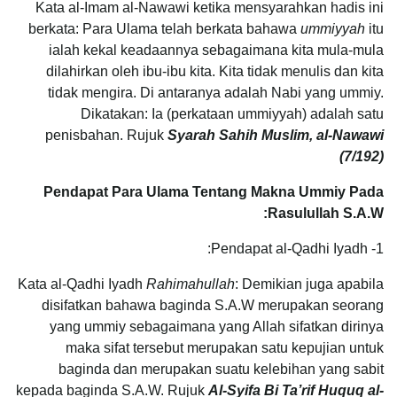
Kata al-Imam al-Nawawi ketika mensyarahkan hadis ini
berkata: Para Ulama telah berkata bahawa
ummiyyah
itu
ialah kekal keadaannya sebagaimana kita mula-mula
dilahirkan oleh ibu-ibu kita. Kita tidak menulis dan kita
tidak mengira. Di antaranya adalah Nabi yang ummiy.
Dikatakan: Ia (perkataan ummiyyah) adalah satu
penisbahan. Rujuk
Syarah Sahih Muslim, al-Nawawi
(7/192)
Pendapat Para Ulama Tentang Makna Ummiy Pada
Rasulullah S.A.W:
1- Pendapat al-Qadhi Iyadh:
Kata al-Qadhi Iyadh
Rahimahullah
: Demikian juga apabila
disifatkan bahawa baginda S.A.W merupakan seorang
yang ummiy sebagaimana yang Allah sifatkan dirinya
maka sifat tersebut merupakan satu kepujian untuk
baginda dan merupakan suatu kelebihan yang sabit
kepada baginda S.A.W. Rujuk
Al-Syifa Bi Ta’rif Huquq al-