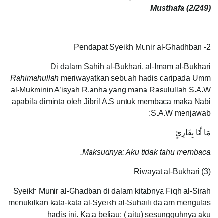
Musthafa (2/249)
2- Pendapat Syeikh Munir al-Ghadhban:
Di dalam Sahih al-Bukhari, al-Imam al-Bukhari
Rahimahullah
meriwayatkan sebuah hadis daripada Umm
al-Mukminin A’isyah R.anha yang mana Rasulullah S.A.W
apabila diminta oleh Jibril A.S untuk membaca maka Nabi
S.A.W menjawab:
مَا أَنَا بِقَارِئٍ‏
Maksudnya: Aku tidak tahu membaca.
Riwayat al-Bukhari (3)
Syeikh Munir al-Ghadban di dalam kitabnya Fiqh al-Sirah
menukilkan kata-kata al-Syeikh al-Suhaili dalam mengulas
hadis ini. Kata beliau: (Iaitu) sesungguhnya aku