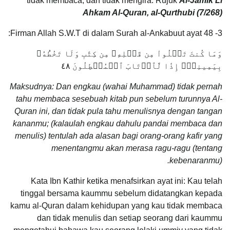
tidak membaca, dan tidak mengira. Rujuk
Al-Jamik Li
Ahkam Al-Quran, al-Qurthubi (7/268)
3- Firman Allah S.W.T di dalam Surah al-Ankabuut ayat 48:
وَمَا كُنتَ تَتۡلُواْ مِن قَبۡلِهِۦ مِن كِتَٰبٖ وَلَا تَخُطُّهُۥ
بِيَمِينِكَۖ إِذٗا لَّٱرۡتَابَ ٱلۡمُبۡطِلُونَ ٤٨
Maksudnya: Dan engkau (wahai Muhammad) tidak pernah
tahu membaca sesebuah kitab pun sebelum turunnya Al-
Quran ini, dan tidak pula tahu menulisnya dengan tangan
kananmu; (kalaulah engkau dahulu pandai membaca dan
menulis) tentulah ada alasan bagi orang-orang kafir yang
menentangmu akan merasa ragu-ragu (tentang
kebenaranmu).
Kata Ibn Kathir ketika menafsirkan ayat ini: Kau telah
tinggal bersama kaummu sebelum didatangkan kepada
kamu al-Quran dalam kehidupan yang kau tidak membaca
dan tidak menulis dan setiap seorang dari kaummu