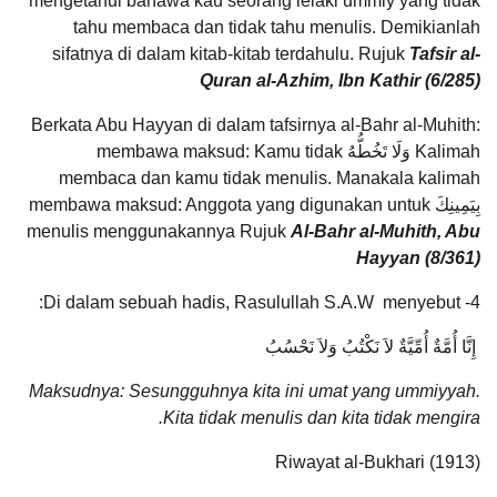
mengetahui bahawa kau seorang lelaki ummiy yang tidak
tahu membaca dan tidak tahu menulis. Demikianlah
sifatnya di dalam kitab-kitab terdahulu. Rujuk
Tafsir al-
Quran al-Azhim, Ibn Kathir (6/285)
Berkata Abu Hayyan di dalam tafsirnya al-Bahr al-Muhith:
Kalimah وَلَا تَخُطُّهُ membawa maksud: Kamu tidak
membaca dan kamu tidak menulis. Manakala kalimah
بِيَمِينِكَ membawa maksud: Anggota yang digunakan untuk
menulis menggunakannya Rujuk
Al-Bahr al-Muhith, Abu
Hayyan (8/361)
4- Di dalam sebuah hadis, Rasulullah S.A.W menyebut:
إِنَّا أُمَّةٌ أُمِّيَّةٌ لاَ نَكْتُبُ وَلاَ نَحْسُبُ
Maksudnya: Sesungguhnya kita ini umat yang ummiyyah.
Kita tidak menulis dan kita tidak mengira.
Riwayat al-Bukhari (1913)