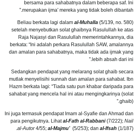
bersama para sahabatnya dalam beberapa saf. Ini
merupakan ijma’ mereka yang tidak boleh dibantah.”
Beliau berkata lagi dalam
al-Muhalla
(5/139, no. 580)
setelah menyebutkan solat ghaibnya Rasulullah ke atas
Raja Najasyi dan Rasulullah memerintahkannya, dia
berkata: “Ini adalah perkara Rasulullah SAW, amalannya
dan amalan para sahabatnya, maka tidak ada ijmak yang
lebih absah dari ini.”
Sedangkan pendapat yang melarang solat ghaib secara
mutlak menyelisihi sunnah dan amalan para sahabat. Ibn
Hazm berkata lagi: “Tiada satu pun khabar daripada para
sahabat yang mencela hal ini atau mengingkarinya (solat
ghaib).”
Ini juga termasuk pendapat Imam al-Syafie dan Ahmad dan
para pengikutnya. Lihat
al-Fath al-Rabbani
(7/222);
Nail
al-Autor
4/55;
al-Majmu’
(5/253); dan
al-Ifsah
(1/187).