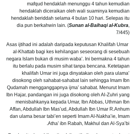
mafqud hendaklah menunggu 4 tahun kemudian
hendaklah diceraikan oleh wali suaminya kemudian
hendaklah beriddah selama 4 bulan 10 hari. Selepas itu
dia pun berkahwin lain. (
Sunan al-Baihaqi al-Kubra
,
7/445)
Asas ijtihad ini adalah daripada keputusan Khalifah Umar
al-Khattab bagi kes kehilangan seseorang di sesebuah
negara Islam bukan di musim waba’. Ini bermakna 4 tahun
itu berlalu pada musim sihat tanpa bencana. Ketetapan
khalifah Umar ini juga dinyatakan oleh para ulama’
disokong oleh sahabat-sahabat lain sehingga Imam Ibn
Qudamah mengganggapnya ijma’ sahabat. Menurut Imam
Ibn Hajar, pandangan ini juga disokong oleh Al-Zuhri yang
menisbahkanya kepada Umar, Ibn Abbas, Uthman Ibn
Affan, Abdullah Ibn Mas’ud, Abdullah Ibn Umar R.Anhum
dan ulama besar tabi’en seperti Imam Al-Nakha’ie, Imam
Atha’ ibn Rabah, Makhul dan Al-Sya’bi.