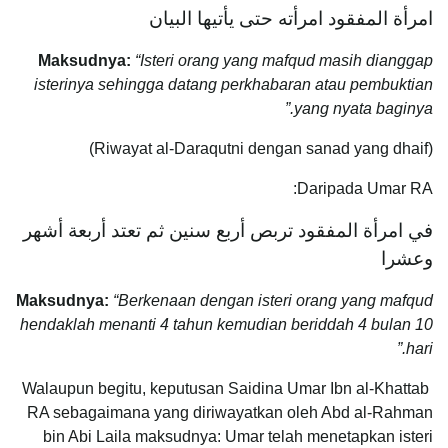
امرأة المفقود امرأته حتى يأتيها البيان
Maksudnya:
“Isteri orang yang mafqud masih dianggap
isterinya sehingga datang perkhabaran atau pembuktian
yang nyata baginya.”
(Riwayat al-Daraqutni dengan sanad yang dhaif)
Daripada Umar RA:
في امرأة المفقود تربص أربع سنين ثم تعتد أربعة أشهر
وعشرا
Maksudnya:
“Berkenaan dengan isteri orang yang mafqud
hendaklah menanti 4 tahun kemudian beriddah 4 bulan 10
hari.”
Walaupun begitu, keputusan Saidina Umar Ibn al-Khattab
RA sebagaimana yang diriwayatkan oleh Abd al-Rahman
bin Abi Laila maksudnya: Umar telah menetapkan isteri