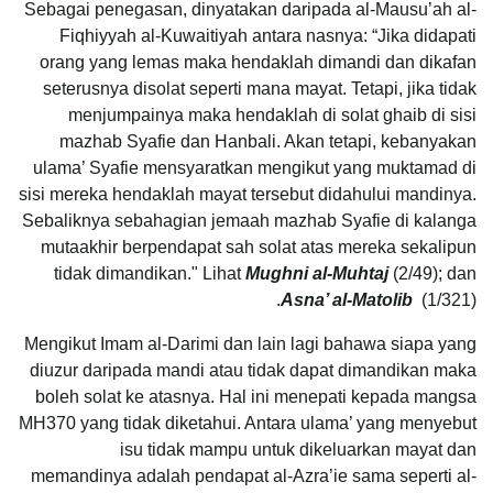
Sebagai penegasan, dinyatakan daripada al-Mausu’ah al-
Fiqhiyyah al-Kuwaitiyah antara nasnya: “Jika didapati
orang yang lemas maka hendaklah dimandi dan dikafan
seterusnya disolat seperti mana mayat. Tetapi, jika tidak
menjumpainya maka hendaklah di solat ghaib di sisi
mazhab Syafie dan Hanbali. Akan tetapi, kebanyakan
ulama’ Syafie mensyaratkan mengikut yang muktamad di
sisi mereka hendaklah mayat tersebut didahului mandinya.
Sebaliknya sebahagian jemaah mazhab Syafie di kalanga
mutaakhir berpendapat sah solat atas mereka sekalipun
tidak dimandikan." Lihat
Mughni al-Muhtaj
(2/49); dan
Asna’ al-Matolib
(1/321).
Mengikut Imam al-Darimi dan lain lagi bahawa siapa yang
diuzur daripada mandi atau tidak dapat dimandikan maka
boleh solat ke atasnya. Hal ini menepati kepada mangsa
MH370 yang tidak diketahui. Antara ulama’ yang menyebut
isu tidak mampu untuk dikeluarkan mayat dan
memandinya adalah pendapat al-Azra’ie sama seperti al-