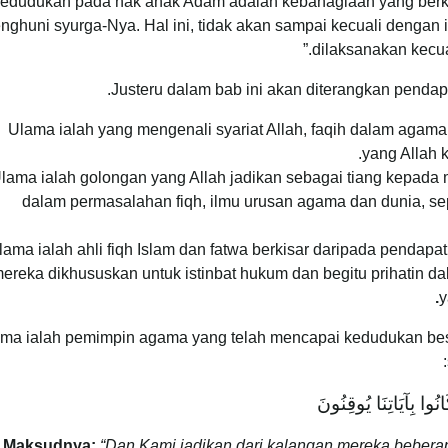
edudukan pada hak anak Adam adalah kebahagiaan yang berkeka
nghuni syurga-Nya. Hal ini, tidak akan sampai kecuali dengan
dilaksanakan kecua
Justeru dalam bab ini akan diterangkan pendapa
Ulama ialah yang mengenali syariat Allah, faqih dalam agam
yang Allah 
lama ialah golongan yang Allah jadikan sebagai tiang kepada
dalam permasalahan fiqh, ilmu urusan agama dan dunia, sep
lama ialah ahli fiqh Islam dan fatwa berkisar daripada penda
ereka dikhususkan untuk istinbat hukum dan begitu prihatin d
y
ma ialah pemimpin agama yang telah mencapai kedudukan besa
وَجَعَلْنَا مِنْهُمْ أَئِمَّة
Maksudnya:
“Dan Kami jadikan dari kalangan mereka beber