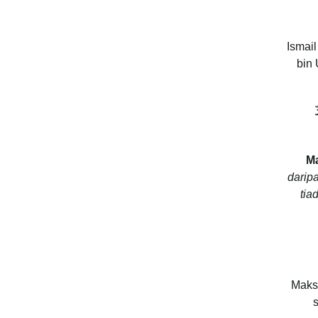
Ismai
bin
إ
M
darip
tia
Maksu