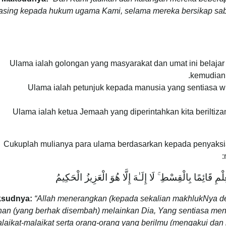
sing kepada hukum ugama Kami, selama mereka bersikap sabar
Ulama ialah golongan yang masyarakat dan umat ini belaja
kemudian 
Ulama ialah petunjuk kepada manusia yang sentiasa 
Ulama ialah ketua Jemaah yang diperintahkan kita berilti
Cukuplah mulianya para ulama berdasarkan kepada penyaksi
شَهِدَ اللَّـهُ أَنَّهُ لَا إِلَـٰهَ إِلَّا هُوَ وَالْمَلَائِكَةُ وَأُولُو الْ
sudnya:
“Allah menerangkan (kepada sekalian makhlukNya den
an (yang berhak disembah) melainkan Dia, Yang sentiasa ment
laikat-malaikat serta orang-orang yang berilmu (mengakui da