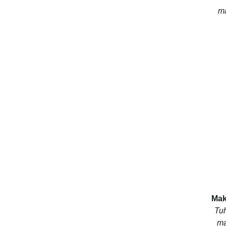
ma
Mak
Tuh
ma