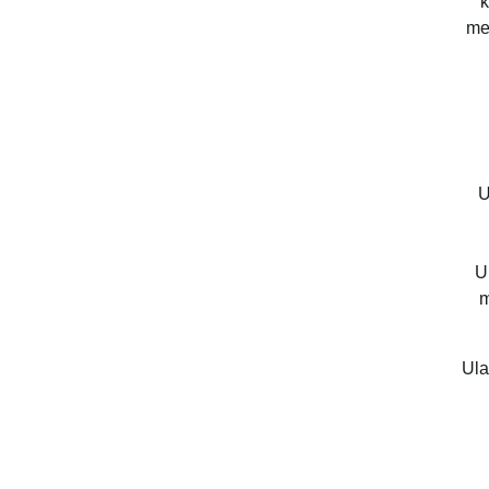
k
me
U
U
m
Ula