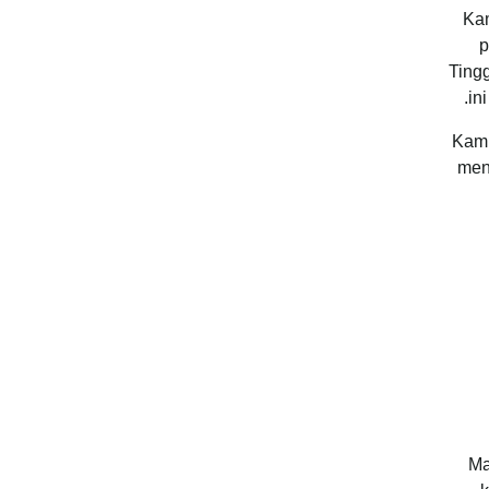
Kam
p
Ting
in
Kami
men
“M