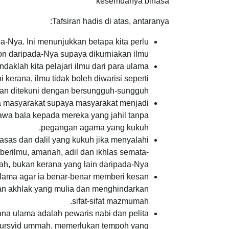
kesemuanya binasa
Tafsiran hadis di atas, antaranya:
Nya. Ini menunjukkan betapa kita perlu
 daripada-Nya supaya dikurniakan ilmu.
daklah kita pelajari ilmu dari para ulama
kerana, ilmu tidak boleh diwarisi seperti
 dan ditekuni dengan bersungguh-sungguh.
 masyarakat supaya masyarakat menjadi
awa bala kepada mereka yang jahil tanpa
pegangan agama yang kukuh.
sas dan dalil yang kukuh jika menyalahi
berilmu, amanah, adil dan ikhlas semata-
ah, bukan kerana yang lain daripada-Nya.
ulama agar ia benar-benar memberi kesan
gan akhlak yang mulia dan menghindarkan
sifat-sifat mazmumah.
na ulama adalah pewaris nabi dan pelita
 mursyid ummah, memerlukan tempoh yang