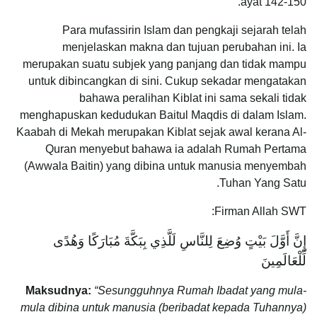
ayat 142-150.
Para mufassirin Islam dan pengkaji sejarah telah
menjelaskan makna dan tujuan perubahan ini. Ia
merupakan suatu subjek yang panjang dan tidak mampu
untuk dibincangkan di sini. Cukup sekadar mengatakan
bahawa peralihan Kiblat ini sama sekali tidak
menghapuskan kedudukan Baitul Maqdis di dalam Islam.
Kaabah di Mekah merupakan Kiblat sejak awal kerana Al-
Quran menyebut bahawa ia adalah Rumah Pertama
(Awwala Baitin) yang dibina untuk manusia menyembah
Tuhan Yang Satu.
Firman Allah SWT:
إِنَّ أَوَّلَ بَيْتٍ وُضِعَ لِلنَّاسِ لَلَّذِي بِبَكَّةَ مُبَارَكًا وَهُدًى
لِّلْعَالَمِينَ
Maksudnya:
“Sesungguhnya Rumah Ibadat yang mula-
mula dibina untuk manusia (beribadat kepada Tuhannya)