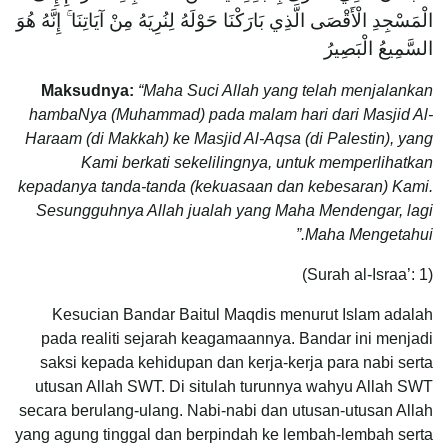
الْمَسْجِدِ الْأَقْصَى الَّذِي بَارَكْنَا حَوْلَهُ لِنُرِيَهُ مِنْ آيَاتِنَا ۚ إِنَّهُ هُوَ
السَّمِيعُ الْبَصِيرُ
Maksudnya:
“Maha Suci Allah yang telah menjalankan
hambaNya (Muhammad) pada malam hari dari Masjid Al-
Haraam (di Makkah) ke Masjid Al-Aqsa (di Palestin), yang
Kami berkati sekelilingnya, untuk memperlihatkan
kepadanya tanda-tanda (kekuasaan dan kebesaran) Kami.
Sesungguhnya Allah jualah yang Maha Mendengar, lagi
Maha Mengetahui.”
(Surah al-Israa’: 1)
Kesucian Bandar Baitul Maqdis menurut Islam adalah
pada realiti sejarah keagamaannya. Bandar ini menjadi
saksi kepada kehidupan dan kerja-kerja para nabi serta
utusan Allah SWT. Di situlah turunnya wahyu Allah SWT
secara berulang-ulang. Nabi-nabi dan utusan-utusan Allah
yang agung tinggal dan berpindah ke lembah-lembah serta