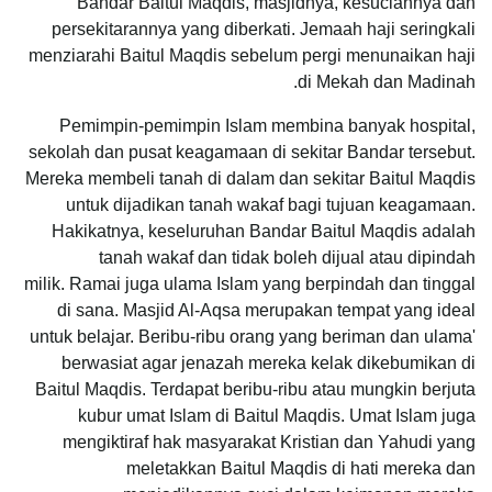
Bandar Baitul Maqdis, masjidnya, kesuciannya dan
persekitarannya yang diberkati. Jemaah haji seringkali
menziarahi Baitul Maqdis sebelum pergi menunaikan haji
di Mekah dan Madinah.
Pemimpin-pemimpin Islam membina banyak hospital,
sekolah dan pusat keagamaan di sekitar Bandar tersebut.
Mereka membeli tanah di dalam dan sekitar Baitul Maqdis
untuk dijadikan tanah wakaf bagi tujuan keagamaan.
Hakikatnya, keseluruhan Bandar Baitul Maqdis adalah
tanah wakaf dan tidak boleh dijual atau dipindah
milik.
Ramai juga ulama Islam yang berpindah dan tinggal
di sana. Masjid Al-Aqsa merupakan tempat yang ideal
untuk belajar. Beribu-ribu orang yang beriman dan ulama'
berwasiat agar jenazah mereka kelak dikebumikan di
Baitul Maqdis. Terdapat beribu-ribu atau mungkin berjuta
kubur umat Islam di Baitul Maqdis. Umat Islam juga
mengiktiraf hak masyarakat Kristian dan Yahudi yang
meletakkan Baitul Maqdis di hati mereka dan