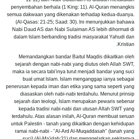
penyembahan berhala (1 King: 11). Al-Quran menangkis
semua dakwaan yang dikenakan terhadap kedua-duanya.
(Al-Qasas: 21-25; Saad: 30). Ini menunjukkan bahawa
Nabi Daud AS dan Nabi Sulaiman AS lebih dihormati di
dalam Islam berbanding tradisi masyarakat Yahudi dan
Kristian.
Memandangkan bandar Baitul Maqdis dikaitkan oleh
sejarah dengan nabi-nabi yang diutus oleh Allah SWT,
maka ia secara tabi'inya turut menjadi bandar yang suci
buat umat Islam. Islam menganggap ianya sebagai
penerusan kepada iman dan etika yang sama seperti yang
diasaskan oleh nabi-nabi terdahulu. Menurut prinsip
sejarah dan teologi, Islam merupakan pewaris sebenar
kepada tradisi nabi-nabi dan utusan Allah SWT yang
terdahulu. Atas alasan inilah, Al-Quran membuat seruan
untuk Palestin - tanah yang dikaitkan dengan kehidupan
ramai nabi-nabi - "Al-Ard Al-Muqaddasah" (tanah yang
suci) (Al-Ma'idah:21) dan menggelarkan sekitarnya