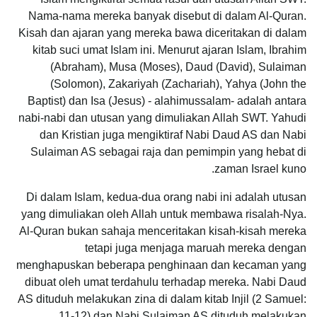
Nama-nama mereka banyak disebut di dalam Al-Quran.
Kisah dan ajaran yang mereka bawa diceritakan di dalam
kitab suci umat Islam ini. Menurut ajaran Islam, Ibrahim
(Abraham), Musa (Moses), Daud (David), Sulaiman
(Solomon), Zakariyah (Zachariah), Yahya (John the
Baptist) dan Isa (Jesus) - alahimussalam- adalah antara
nabi-nabi dan utusan yang dimuliakan Allah SWT.
Yahudi
dan Kristian juga mengiktiraf Nabi Daud AS dan Nabi
Sulaiman AS sebagai raja dan pemimpin yang hebat di
zaman Israel kuno.
Di dalam Islam, kedua-dua orang nabi ini adalah utusan
yang dimuliakan oleh Allah untuk membawa risalah-Nya.
Al-Quran bukan sahaja menceritakan kisah-kisah mereka
tetapi juga menjaga maruah mereka dengan
menghapuskan beberapa penghinaan dan kecaman yang
dibuat oleh umat terdahulu terhadap mereka.
Nabi Daud
AS dituduh melakukan zina di dalam kitab Injil (2 Samuel:
11-12) dan Nabi Sulaiman AS dituduh melakukan