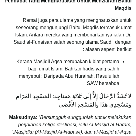
Pendapat Yang Mengharuskan Untuk Menziarahi Baitul
Maqdis
Ramai juga para ulama yang mengharuskan untuk
seseorang mengunjungi Baitul Maqdis termasuk umat
Islam. Antara mereka yang membenarkannya ialah Dr.
Saud al-Funaisan salah seorang ulama Saudi dengan
alasan seperti berikut :
Kerana Masjidil Aqsa merupakan kiblat pertama
bagi umat Islam. Bahkan hadis yang sahih
menyebut : Daripada Abu Hurairah, Rasulullah
SAW bersabda
لا تُشَدُّ الرِّحَالُ إِلاَّ إِلَى ثَلاثَةِ مَسَاجِد: المَسْجِدِ الحَرَام
وَمَسْجِدِي هَذَا وَالمَسْجِدِ الأَقْصَى
Maksudnya:
“Bersungguh-sungguhlah untuk melakukan
perjalanan ketiga destinasi, iaitu Al-Masjid al-Haram,
Masjidku (Al-Masjid Al-Nabawi), dan al-Masjid al-Aqsa.”