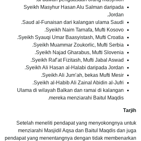
Syeikh Masyhur Hasan Alu Salman daripada
Jordan.
Saud al-Funaisan dari kalangan ulama Saudi.
Syeikh Naim Tarnafa, Mufti Kosovo.
Syeikh Syauqi Umar Baasyistash, Mufti Croatia.
Syeikh Muammar Zoukorlic, Mufti Serbia.
Syeikh Najad Gharabus, Mufti Slovenia.
Syeikh Raf’at Fizitash, Mufti Jabal Aswad.
Syeikh Ali Hasan al-Halabi daripada Jordan.
Syeikh Ali Jum’ah, bekas Mufti Mesir.
Syeikh al-Habib Ali Zainal Abidin al-Jufri.
Ulama di wilayah Balkan dan ramai di kalangan
mereka menziarahi Baitul Maqdis.
Tarjih
Setelah meneliti pendapat yang menyokongnya untuk
menziarahi Masjidil Aqsa dan Baitul Maqdis dan juga
pendapat yang menentangnya dengan tidak membenarkan