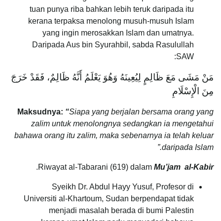
tuan punya riba bahkan lebih teruk daripada itu
kerana terpaksa menolong musuh-musuh Islam
yang ingin merosakkan Islam dan umatnya.
Daripada Aus bin Syurahbil, sabda Rasulullah
SAW:
مَنْ مَشَى مَعَ ظَالِمٍ لِيُعِينَهُ وَهُوَ يَعْلَمُ أَنَّهُ ظَالِمٌ، فَقَدْ خَرَجَ
مِنَ الْإِسْلَامِ
Maksudnya:
“
Siapa yang berjalan bersama orang yang
zalim untuk menolongnya sedangkan ia mengetahui
bahawa orang itu zalim, maka sebenarnya ia telah keluar
daripada Islam.”
.
Riwayat al-Tabarani (619) dalam
Mu’jam al-Kabir
Syeikh Dr. Abdul Hayy Yusuf, Profesor di
Universiti al-Khartoum, Sudan berpendapat tidak
menjadi masalah berada di bumi Palestin