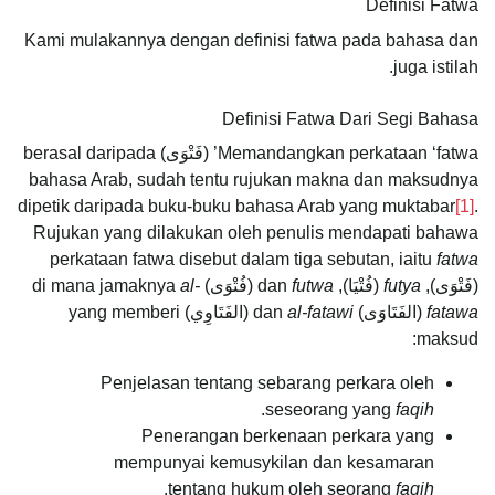
Definisi Fatwa
Kami mulakannya dengan definisi fatwa pada bahasa dan
juga istilah.
Definisi Fatwa Dari Segi Bahasa
Memandangkan perkataan ‘fatwa’ (فَتْوَى) berasal daripada
bahasa Arab, sudah tentu rujukan makna dan maksudnya
dipetik daripada buku-buku bahasa Arab yang muktabar
[1]
.
Rujukan yang dilakukan oleh penulis mendapati bahawa
perkataan fatwa disebut dalam tiga sebutan, iaitu
fatwa
(فَتْوَى),
futya
(فُتْيَا), dan
futwa
(فُتْوَى) di mana jamaknya
al-
fatawa
(الفَتَاوَى) dan
al-fatawi
(الفَتَاوِي) yang memberi
maksud:
Penjelasan tentang sebarang perkara oleh
.
seseorang yang
faqih
Penerangan berkenaan perkara yang
mempunyai kemusykilan dan kesamaran
.
tentang hukum oleh seorang
faqih