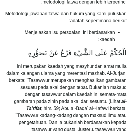
metodologi fatwa dengan lebih terperinci.
Metodologi jawapan fatwa dan hukum yang kami putuskan
adalah sepertimana berikut:
Menjelaskan isu persoalan. Ini berdasarkan
kaedah:
الْحُكْمُ عَلَى الشَّيْءِ فَرْعٌ عَنْ تَصَوُّرِهِ
Ini merupakan kaedah yang masyhur dan amat mulia
dalam kalangan ulama yang merentasi mazhab. Al-Jurjani
berkata: "Tasawwur merupakan menghasilkan gambaran
sesuatu pada akal dengan tepat. Bukanlah maksud
dengan tasawwur dalam kaedah ini semata-mata
gambaran pada zihin pada akal dari sesuatu. (Lihat
al-
Ta'rifat
, hlm. 59) Abu al-Baqa' al-Kafawi berkata:
"Tasawwur kadang-kadang dengan maksud ilmu atau
pengetahuan. Dan ia bukanlah berdasarkan kepada
tasawwur yang dusta. Justeru, tasawwur yang