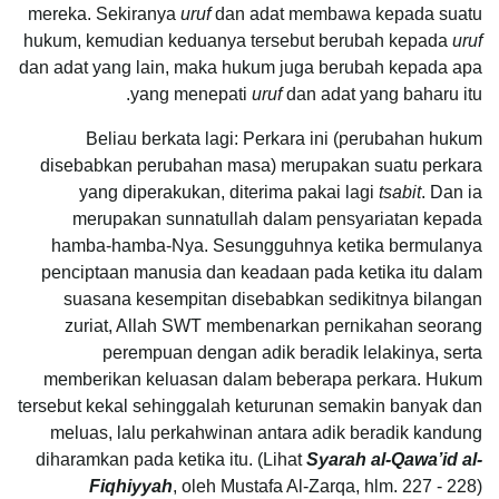
mereka. Sekiranya
uruf
dan adat membawa kepada suatu
hukum, kemudian keduanya tersebut berubah kepada
uruf
dan adat yang lain, maka hukum juga berubah kepada apa
yang menepati
uruf
dan adat yang baharu itu.
Beliau berkata lagi: Perkara ini (perubahan hukum
disebabkan perubahan masa) merupakan suatu perkara
yang diperakukan, diterima pakai lagi
tsabit
. Dan ia
merupakan sunnatullah dalam pensyariatan kepada
hamba-hamba-Nya. Sesungguhnya ketika bermulanya
penciptaan manusia dan keadaan pada ketika itu dalam
suasana kesempitan disebabkan sedikitnya bilangan
zuriat, Allah SWT membenarkan pernikahan seorang
perempuan dengan adik beradik lelakinya, serta
memberikan keluasan dalam beberapa perkara. Hukum
tersebut kekal sehinggalah keturunan semakin banyak dan
meluas, lalu perkahwinan antara adik beradik kandung
diharamkan pada ketika itu. (Lihat
Syarah al-Qawa’id al-
Fiqhiyyah
, oleh Mustafa Al-Zarqa, hlm. 227 - 228)