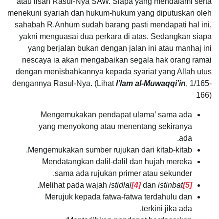
atau lisan Rasul-Nya SAW. Siapa yang mendalami serta
menekuni syariah dan hukum-hukum yang diputuskan oleh
sahabah R.Anhum sudah barang pasti mendapati hal ini,
yakni menguasai dua perkara di atas. Sedangkan siapa
yang berjalan bukan dengan jalan ini atau manhaj ini
nescaya ia akan mengabaikan segala hak orang ramai
dengan menisbahkannya kepada syariat yang Allah utus
dengannya Rasul-Nya. (Lihat
I’lam al-Muwaqqi’in
, 1/165-
166)
Mengemukakan pendapat ulama’ sama ada
yang menyokong atau menentang sekiranya
ada.
Mengemukakan sumber rujukan dari kitab-kitab.
Mendatangkan dalil-dalil dan hujah mereka
sama ada rujukan primer atau sekunder.
.
Melihat pada wajah
istidlal
[4]
dan
istinbat
[5]
Merujuk kepada fatwa-fatwa terdahulu dan
terkini jika ada.