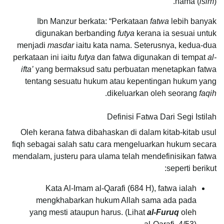
nama (
isim
).
Ibn Manzur berkata: “Perkataan
fatwa
lebih banyak
digunakan berbanding
futya
kerana ia sesuai untuk
menjadi
masdar
iaitu kata nama. Seterusnya, kedua-dua
perkataan ini iaitu
futya
dan fatwa digunakan di tempat
al-
ifta’
yang bermaksud satu perbuatan menetapkan fatwa
tentang sesuatu hukum atau kepentingan hukum yang
.
dikeluarkan oleh seorang
faqih
Definisi Fatwa Dari Segi Istilah
Oleh kerana fatwa dibahaskan di dalam kitab-kitab usul
fiqh sebagai salah satu cara mengeluarkan hukum secara
mendalam, justeru para ulama telah mendefinisikan fatwa
seperti berikut:
Kata Al-Imam al-Qarafi (684 H), fatwa ialah
mengkhabarkan hukum Allah sama ada pada
yang mesti ataupun harus. (Lihat
al-Furuq
oleh