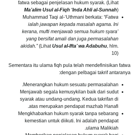
fatwa sebagai penjelasan hukum syarak. (Lihat
Ma’alim Usul al-Fiqh ‘Inda Ahli al-Sunnah
)
Muhammad Taqi al-‘Uthmani berkata:
“Fatwa
ialah jawapan kepada masalah agama. Ini
kerana, mufti menjawab semua hukum syara’
yang bersifat amali dan juga permasalahan
akidah.”
(Lihat
Usul al-Ifta’ wa Adabuhu
, hlm.
10)
Sementara itu ulama fiqh pula telah mendefinisikan fatwa
dengan pelbagai takrif antaranya:
Menerangkan hukum sesuatu permasalahan.
Menjawab segala kemusykilan baik dari sudut
syarak atau undang-undang. Kedua takrifan di
atas merupakan pendapat mazhab Hanafi.
Mengkhabarkan hukum syarak tanpa sebarang
kemestian untuk diikuti. Ini adalah pendapat
ulama Malikiah.