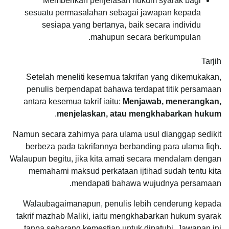
Memberikan penjelasan hukum syarak bagi
sesuatu permasalahan sebagai jawapan kepada
sesiapa yang bertanya, baik secara individu
mahupun secara berkumpulan.
Tarjih
Setelah meneliti kesemua takrifan yang dikemukakan,
penulis berpendapat bahawa terdapat titik persamaan
antara kesemua takrif iaitu:
Menjawab, menerangkan,
.
menjelaskan, atau mengkhabarkan hukum
Namun secara zahirnya para ulama usul dianggap sedikit
berbeza pada takrifannya berbanding para ulama fiqh.
Walaupun begitu, jika kita amati secara mendalam dengan
memahami maksud perkataan ijtihad sudah tentu kita
mendapati bahawa wujudnya persamaan.
Walaubagaimanapun, penulis lebih cenderung kepada
takrif mazhab Maliki, iaitu mengkhabarkan hukum syarak
tanpa sebarang kemestian untuk dipatuhi. Jawapan ini