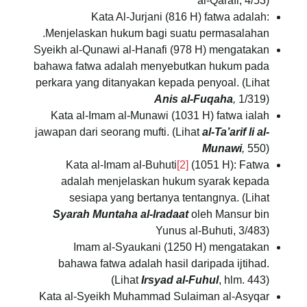
al-Qarafi, 4/53)
Kata Al-Jurjani (816 H) fatwa adalah:
Menjelaskan hukum bagi suatu permasalahan.
Syeikh al-Qunawi al-Hanafi (978 H) mengatakan
bahawa fatwa adalah menyebutkan hukum pada
perkara yang ditanyakan kepada penyoal. (Lihat
Anis al-Fuqaha
,
1/319)
Kata al-Imam al-Munawi (1031 H) fatwa ialah
jawapan dari seorang mufti. (Lihat
al-Ta’arif li al-
Munawi
,
550)
Kata al-Imam al-Buhuti
[2]
(1051 H): Fatwa
adalah menjelaskan hukum syarak kepada
sesiapa yang bertanya tentangnya. (Lihat
Syarah Muntaha al-Iradaat
oleh Mansur bin
Yunus al-Buhuti, 3/483)
Imam al-Syaukani (1250 H) mengatakan
bahawa fatwa adalah hasil daripada ijtihad.
(Lihat
Irsyad al-Fuhul
, hlm. 443)
Kata al-Syeikh Muhammad Sulaiman al-Asyqar