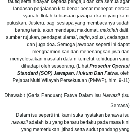
taufiq serta hidayah kepada pengaju dan kita semua agar
landasan perjalanan kita benar-benar menepati neraca
syariah. Itulah kebiasaan jawapan kami yang kami
putuskan. Justeru, bagi sesiapa yang membacanya sudah
barang tentu akan mendapat maklumat,
makrifah
dalil,
sumber rujukan, pendapat ulama’,
tarjih
, solusi, cadangan,
dan juga doa. Semoga jawapan seperti ini dapat
mengharmonikan dan menenangkan jiwa dan
menyelesaikan masalah dalam kemelut kehidupan yang
dihadapi oleh seseorang. (Lihat
Prosedur Operasi
Standard (SOP) Jawapan, Hukum Dan Fatwa
,
oleh
Pejabat Mufti Wilayah Persekutuan (PMWP), hlm. 9-11)
Dhawabit (Garis Panduan) Fatwa Dalam Isu
Nawazil
(Isu
Semasa)
Dalam isu seperti ini, kami suka nyatakan bahawa isu
nawazil
adalah isu yang baharu berlaku pada masa kini
yang memerlukan ijtihad serta sudut pandang yang