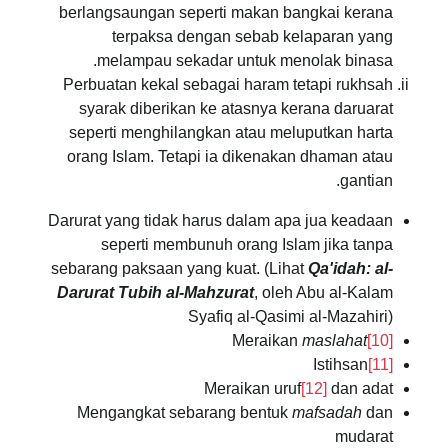
berlangsaungan seperti makan bangkai kerana
terpaksa dengan sebab kelaparan yang
melampau sekadar untuk menolak binasa.
Perbuatan kekal sebagai haram tetapi rukhsah
syarak diberikan ke atasnya kerana daruarat
seperti menghilangkan atau meluputkan harta
orang Islam. Tetapi ia dikenakan dhaman atau
gantian.
Darurat yang tidak harus dalam apa jua keadaan
seperti membunuh orang Islam jika tanpa
sebarang paksaan yang kuat. (Lihat
Qa'idah: al-
Darurat Tubih al-Mahzurat
, oleh Abu al-Kalam
Syafiq al-Qasimi al-Mazahiri)
Meraikan
maslahat
[10]
Istihsan
[11]
Meraikan uruf
[12]
dan adat
Mengangkat sebarang bentuk
mafsadah
dan
mudarat