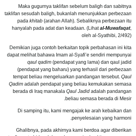
Maka gugurnya taklifan sebelum baligh dan sabitnya
taklifan sesudah baligh, bukanlah menunjukkan perbezaan
pada
khitab
(arahan Allah). Sebaliknya perbezaan itu
hanyalah pada adat dan keadaan. (Lihat
al-Muwafaqat
,
oleh al-Syathibi, 2/492)
Demikian juga contoh berkaitan topik perbahasan ini kita
dapat melihat bahawa Imam al-Syafi’e sendiri mempunyai
qaul qadim
(pendapat yang lama) dan qaul jadid
(pendapat yang baharu) yang terhasil dari perbezaan
tempat beliau mengeluarkan pandangan tersebut.
Qaul
Qadim
adalah pendapat yang beliau kemukakan semasa
berada di Iraq manakala
Qaul Jadid
adalah pandangan
beliau semasa berada di Mesir.
Di samping itu, kami mengajak ke arah kebaikan dan
penyelesaian yang harmoni.
Ghalibnya, pada akhirnya kami berdoa agar diberikan