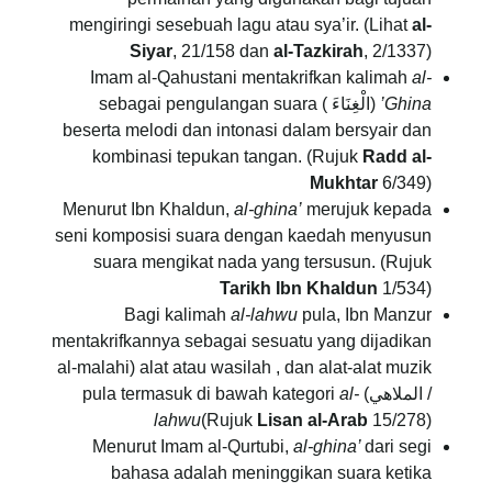
mengiringi sesebuah lagu atau sya’ir. (Lihat
al-
Siyar
, 21/158 dan
al-Tazkirah
, 2/1337)
Imam al-Qahustani mentakrifkan kalimah
al-
Ghina’
(الْغِنَاءَ ) sebagai pengulangan suara
beserta melodi dan intonasi dalam bersyair dan
kombinasi tepukan tangan. (Rujuk
Radd al-
Mukhtar
6/349)
Menurut Ibn Khaldun,
al-ghina’
merujuk kepada
seni komposisi suara dengan kaedah menyusun
suara mengikat nada yang tersusun. (Rujuk
Tarikh Ibn Khaldun
1/534)
Bagi kalimah
al-lahwu
pula, Ibn Manzur
mentakrifkannya sebagai sesuatu yang dijadikan
alat atau wasilah , dan alat-alat muzik (al-malahi
/ الملاهي) pula termasuk di bawah kategori
al-
lahwu
(Rujuk
Lisan al-Arab
15/278)
Menurut Imam al-Qurtubi,
al-ghina’
dari segi
bahasa adalah meninggikan suara ketika