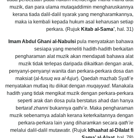
muzik, dan para ulama mutaqaddimin mengharuskannya
kerana tiada dalil-dalil syarak yang mengharamkannya,
maka ia kembali kepada hukum asal keharusan setiap
perkara. (Rujuk
Kitab al-Sama’
, hal. 31)
Imam Abdul Ghani al-Nabulsi
pula menyatakan bahawa
sesiapa yang meneliti hadith-hadith berkaitan
pengharaman alat muzik akan mendapati bahawa alat
muzik tidak terlepas daripada dikaitkan dengan arak,
penyanyi-penyanyi wanita dan perkara-perkara dosa dan
maksiat (al-
fusuq wa al-fujur
). Qaedah mazhab Syafi’e
menyatakan mutlaq itu diikat dengan
muqayyad
. Manakala
hadith yang tidak mengikat muzik dengan perkara-perkara
seperti arak dan dosa pula berstatus ahad dan hanya
bertaraf
zhanni
bukannya
qathi’e
. Maka pengharaman
muzik sebenarnya adalah kerana keterkaitannya dengan
perkara-perkara lain yang diharamkan secara
qath’ie
melalui dalil-dalil mutawatir. (Rujuk
Idhaahat al-Dilalat fi
Sama’ al-Alaat
, hal. 78)