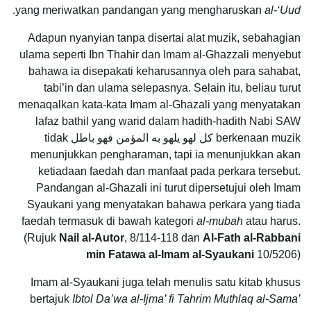
.
yang meriwatkan pandangan yang mengharuskan
al-‘Uud
Adapun nyanyian tanpa disertai alat muzik, sebahagian
ulama seperti Ibn Thahir dan Imam al-Ghazzali menyebut
bahawa ia disepakati keharusannya oleh para sahabat,
tabi’in dan ulama selepasnya. Selain itu, beliau turut
menaqalkan kata-kata Imam al-Ghazali yang menyatakan
lafaz bathil yang warid dalam hadith-hadith Nabi SAW
berkenaan muzik كل لهو يلهو به المؤمن فهو باطل tidak
menunjukkan pengharaman, tapi ia menunjukkan akan
ketiadaan faedah dan manfaat pada perkara tersebut.
Pandangan al-Ghazali ini turut dipersetujui oleh Imam
Syaukani yang menyatakan bahawa perkara yang tiada
faedah termasuk di bawah kategori
al-mubah
atau harus.
(Rujuk
Nail al-Autor
, 8/114-118 dan
Al-Fath al-Rabbani
min Fatawa al-Imam al-Syaukani
10/5206)
Imam al-Syaukani juga telah menulis satu kitab khusus
bertajuk
Ibtol Da’wa al-Ijma’ fi Tahrim Muthlaq al-Sama’