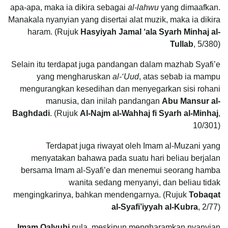
apa-apa, maka ia dikira sebagai
al-lahwu
yang dimaafkan.
Manakala nyanyian yang disertai alat muzik, maka ia dikira
haram. (Rujuk
Hasyiyah Jamal ‘ala Syarh Minhaj al-
Tullab
, 5/380)
Selain itu terdapat juga pandangan dalam mazhab Syafi’e
yang mengharuskan
al-‘Uud
, atas sebab ia mampu
mengurangkan kesedihan dan menyegarkan sisi rohani
manusia, dan inilah pandangan
Abu Mansur al-
Baghdadi
. (Rujuk
Al-Najm al-Wahhaj fi Syarh al-Minhaj
,
10/301)
Terdapat juga riwayat oleh Imam al-Muzani yang
menyatakan bahawa pada suatu hari beliau berjalan
bersama Imam al-Syafi’e dan menemui seorang hamba
wanita sedang menyanyi, dan beliau tidak
mengingkarinya, bahkan mendengarnya. (Rujuk
Tobaqat
al-Syafi’iyyah al-Kubra
, 2/77)
Imam Qalyubi
pula, meskipun mengharamkan nyanyian