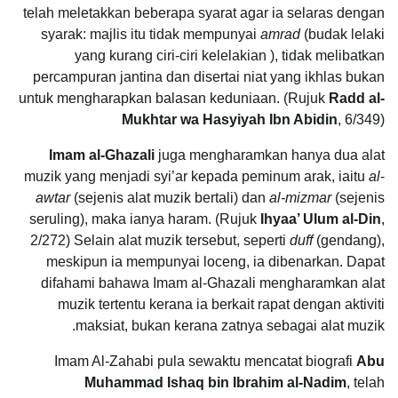
telah meletakkan beberapa syarat agar ia selaras dengan
syarak: majlis itu tidak mempunyai
amrad
(budak lelaki
yang kurang ciri-ciri kelelakian ), tidak melibatkan
percampuran jantina dan disertai niat yang ikhlas bukan
untuk mengharapkan balasan keduniaan. (Rujuk
Radd al-
Mukhtar wa Hasyiyah Ibn Abidin
, 6/349)
Imam al-Ghazali
juga mengharamkan hanya dua alat
muzik yang menjadi syi’ar kepada peminum arak, iaitu
al
-
awtar
(sejenis alat muzik bertali) dan
al-mizmar
(sejenis
seruling), maka ianya haram. (Rujuk
Ihyaa’ Ulum al-Din
,
2/272) Selain alat muzik tersebut, seperti
duff
(gendang),
meskipun ia mempunyai loceng, ia dibenarkan. Dapat
difahami bahawa Imam al-Ghazali mengharamkan alat
muzik tertentu kerana ia berkait rapat dengan aktiviti
maksiat, bukan kerana zatnya sebagai alat muzik.
Imam Al-Zahabi pula sewaktu mencatat biografi
Abu
Muhammad Ishaq bin Ibrahim al-Nadim
, telah