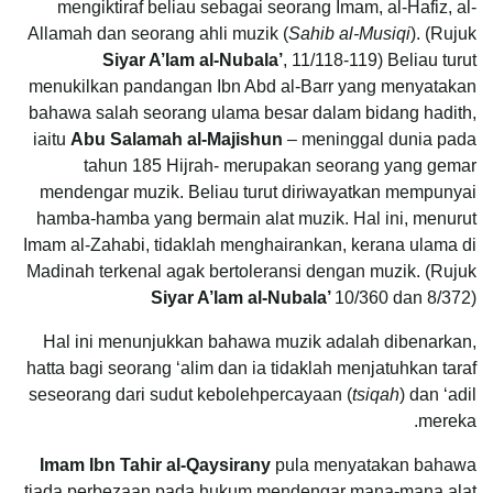
mengiktiraf beliau sebagai seorang Imam, al-Hafiz, al-
Allamah dan seorang ahli muzik (
Sahib al-Musiqi
). (Rujuk
Siyar A’lam al-Nubala’
, 11/118-119) Beliau turut
menukilkan pandangan Ibn Abd al-Barr yang menyatakan
bahawa salah seorang ulama besar dalam bidang hadith,
iaitu
Abu Salamah al-Majishun
– meninggal dunia pada
tahun 185 Hijrah- merupakan seorang yang gemar
mendengar muzik. Beliau turut diriwayatkan mempunyai
hamba-hamba yang bermain alat muzik. Hal ini, menurut
Imam al-Zahabi, tidaklah menghairankan, kerana ulama di
Madinah terkenal agak bertoleransi dengan muzik. (Rujuk
Siyar A’lam al-Nubala’
10/360 dan 8/372)
Hal ini menunjukkan bahawa muzik adalah dibenarkan,
hatta bagi seorang ‘alim dan ia tidaklah menjatuhkan taraf
seseorang dari sudut kebolehpercayaan (
tsiqah
) dan ‘adil
mereka.
Imam Ibn Tahir al-Qaysirany
pula menyatakan bahawa
tiada perbezaan pada hukum mendengar mana-mana alat