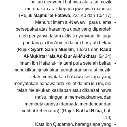
beliau menyebut bahawa alat-alat muzik
merupakan arak kepada jiwa-jiwa manusia
(Rujuk
Majmu’ al-Fatawa
, 22/140 dan 10/417)
Menurut Imam al-Nawawi, para ulama
bersepakat atas haramnya upah yang diperoleh
oleh penyanyi dalam aktiviti nyanyian. Ini juga
pandangan Ibn Abidin dalam hasyiah beliau
(Rujuk
Syarh Sahih Muslim
, 10/231 dan
Radd
Al-Mukhtar ‘ala Ad-Dur Al-Mukhtar
, 6/424)
Imam Ibn Hajar al-Haitami pula setelah beliau
menukilkan ijmak akan pengharaman alat muzik,
telah menyatakan bahawa sesiapa yang
menyatakan bahawa ada khilaf dalam isu ini, dia
telah melakukan kesilapan atau dikuasai hawa
nafsu, hingga ia memekakkannya dan
membutakannya (daripada mendengar dan
melihat kebenaran). (Rujuk
Kaff al-Ri’aa
, hal.
118)
Kata Ibn Qudamah, barangsiapa yang