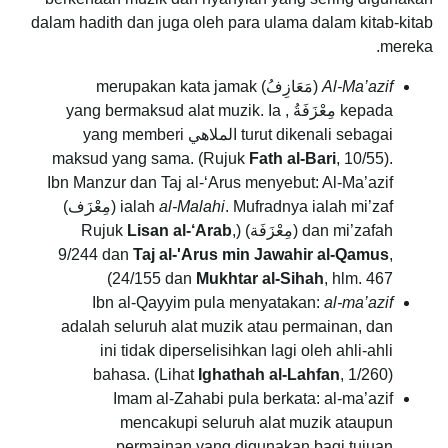
dalam hadith dan juga oleh para ulama dalam kitab-kitab
mereka.
Al-Ma’azif
(مَعَازِفُ) merupakan kata jamak
kepada مِعْزَفَةُ , yang bermaksud alat muzik. Ia
turut dikenali sebagai الملاهي yang memberi
maksud yang sama. (Rujuk
Fath al-Bari
, 10/55).
Ibn Manzur dan Taj al-‘Arus menyebut: Al-Ma’azif
al-Malahi
ialah
. Mufradnya ialah mi’zaf (مِعْزَف)
dan mi’zafah (مِعْزَفَة) (Rujuk
,
Lisan al-‘Arab
9/244 dan
Taj al-'Arus min Jawahir al-Qamus
,
24/155 dan
Mukhtar al-Sihah
, hlm. 467)
Ibn al-Qayyim pula menyatakan:
al-ma’azif
adalah seluruh alat muzik atau permainan, dan
ini tidak diperselisihkan lagi oleh ahli-ahli
bahasa. (Lihat
Ighathah al-Lahfan
, 1/260)
Imam al-Zahabi pula berkata: al-ma’azif
mencakupi seluruh alat muzik ataupun
permainan yang digunakan bagi tujuan