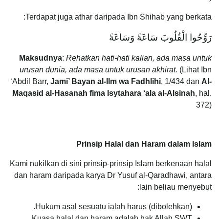
Terdapat juga athar daripada Ibn Shihab yang berkata:
رَوِّحُوا الْقُلُوبَ سَاعَةً وَسَاعَةً
Maksudnya
:
Rehatkan hati-hati kalian, ada masa untuk
urusan dunia, ada masa untuk urusan akhirat.
(Lihat Ibn
‘Abdil Barr,
Jami’ Bayan al-Ilm wa Fadhlihi
, 1/434 dan
Al-
Maqasid al-Hasanah fima Isytahara ‘ala al-Alsinah
, hal.
372)
Prinsip Halal dan Haram dalam Islam
Kami nukilkan di sini prinsip-prinsip Islam berkenaan halal
dan haram daripada karya Dr Yusuf al-Qaradhawi, antara
lain beliau menyebut:
Hukum asal sesuatu ialah harus (dibolehkan).
Kuasa halal dan haram adalah hak Allah SWT