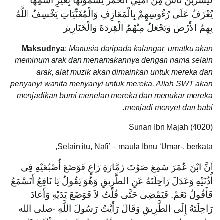
لَيَشْرَبَنَّ نَاسٌ مِنْ أُمَّتِي الْخَمْرَ يُسَمُّونَهَا بِغَيْرِ اسْمِهَا
يُعْزَفُ عَلَى رُءُوسِهِمْ بِالْمَعَازِفِ وَالْمُغَنِّيَاتِ يَخْسِفُ اللَّهُ
بِهِمُ الأَرْضَ وَيَجْعَلُ مِنْهُمُ الْقِرَدَةَ وَالْخَنَازِيرَ
Maksudnya
:
Manusia daripada kalangan umatku akan
meminum arak dan menamakannya dengan nama selain
arak, alat muzik akan dimainkan untuk mereka dan
penyanyi wanita menyanyi untuk mereka. Allah SWT akan
menjadikan bumi menelan mereka dan menukar mereka
menjadi monyet dan babi.
Sunan Ibn Majah (4020)
Selain itu, Nafi’ – maula Ibnu ‘Umar-, berkata,
نَّ ابْنَ عُمَرَ سَمِعَ صَوْتَ زَمَّارَةِ رَاعٍ فَوَضَعَ أُصْبُعَيْهِ فِى
أَ
أُذُنَيْهِ وَعَدَلَ رَاحِلَتَهُ عَنِ الطَّرِيقِ وَهُوَ يَقُولُ يَا نَافِعُ أَتَسْمَعُ
فَأَقُولُ نَعَمْ. فَيَمْضِى حَتَّى قُلْتُ لاَ فَوَضَعَ يَدَيْهِ وَأَعَادَ
رَاحِلَتَهُ إِلَى الطَّرِيقِ وَقَالَ رَأَيْتُ رَسُولَ اللَّهِ -صلى الله