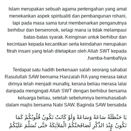
Islam merupakan sebuah agama pertengahan yang amat
menekankan aspek spiritualiti dan pembangunan rohani,
tapi pada masa sama turut membenarkan penganutnya
berhibur dan berseronok, selagi mana ia tidak melampaui
batas-batas syarak. Keinginan untuk berhibur dan
kecintaan kepada kecantikan serta keindahan merupakan
fitrah insani yang telah ditetapkan oleh Allah SWT kepada
hamba-hambaNya.
Terdapat satu hadith berkenaan salah seorang sahabat
Rasulullah SAW bernama Hanzalah RA yang merasa takut
dirinya telah menjadi munafiq, kerana beliau merasa lalai
daripada mengingati Allah SWT dengan berhibur bersama
keluarga beliau, setelah sebelumnya bermuhasabah
dalam majlis bersama Nabi SAW. Baginda SAW bersabda:
يَا حَنْظَلَةُ سَاعَةً وَسَاعَةً وَلَوْ كَانَتْ تَكُونُ قُلُوبُكُمْ كَمَا
تَكُونُ عِنْدَ الذِّكْرِ لَصَافَحَتْكُمُ الْمَلاَئِكَةُ حَتَّى تُسَلِّمَ عَلَيْكُمْ