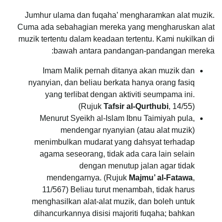
Jumhur ulama dan fuqaha’ mengharamkan alat muzik.
Cuma ada sebahagian mereka yang mengharuskan alat
muzik tertentu dalam keadaan tertentu. Kami nukilkan di
bawah antara pandangan-pandangan mereka:
Imam Malik pernah ditanya akan muzik dan
nyanyian, dan beliau berkata hanya orang fasiq
yang terlibat dengan aktiviti seumpama ini.
(Rujuk
Tafsir al-Qurthubi
, 14/55)
Menurut Syeikh al-Islam Ibnu Taimiyah pula,
mendengar nyanyian (atau alat muzik)
menimbulkan mudarat yang dahsyat terhadap
agama seseorang, tidak ada cara lain selain
dengan menutup jalan agar tidak
mendengarnya. (Rujuk
Majmu’ al-Fatawa
,
11/567) Beliau turut menambah, tidak harus
menghasilkan alat-alat muzik, dan boleh untuk
dihancurkannya disisi majoriti fuqaha; bahkan