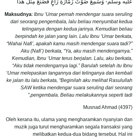
عليه وسلم- وَسَمِعَ صَوْتَ زَمَّارَةِ رَاعٍ فَصَنَعَ مِثْلَ هَذَا
Maksudnya
:
Ibnu ‘Umar pernah mendengar suara seruling
dari seorang pengembala, lalu beliau menyumbat kedua
telinganya dengan kedua jarinya. Kemudian beliau
berpindah ke jalan yang lain. Lalu Ibnu ‘Umar berkata,
“Wahai Nafi’, apakah kamu masih mendengar suara tadi?”
Aku (Nafi’) berkata, “Ya, aku masih mendengarnya.”
Kemudian, Ibnu ‘Umar terus berjalan. Lalu, aku berkata,
“Aku tidak mendengarnya lagi.” Barulah setelah itu Ibnu
‘Umar melepaskan tangannya dari telinganya dan kembali
ke jalan itu lalu berkata, “Beginilah aku melihat Rasulullah
SAW ketika mendengar suara seruling dari seorang
pengembala. Beliau melakukannya seperti tadi.”
Musnad Ahmad (4397)
Oleh kerana itu, ulama yang mengharamkan nyanyian dan
muzik juga turut mengharamkan segala transaksi yang
melibatkan kedua-dua bidang tersebut. Hal ini