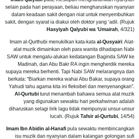
selain pada hari perayaan, beliau mengharuskan nyanyian
dalam keadaan sakit dengan niat untuk menyembuhkan
sakit, dengan syarat ia diakui oleh doktor yang ‘adil. (Rujuk
Hasyiyah Qalyubi wa ‘Umairah
, 4/321)
Imam al-Qurthubi menukilkan kata-kata
al-Qusyairi
: Alat-
alat muzik dimainkan oleh para wanita dihadapan Nabi
SAW untuk mengalu-alukan kedatangan Baginda SAW ke
Madinah, dan Abu Bakr RA ingin mengherdik mereka
supaya mereka berhenti. Tapi Nabi SAW melarangnya dan
berkata: “Biarkan mereka wahai Abu Bakar, supaya orang
Yahudi tahu agama kita ini fleksibel dan menyenangkan”.
Al-Qurtubi
turut menambah bahawa semua alat muzik
yang digunakan sewaktu hari perkahwinan adalah
diharuskan selagi lirik lagu tidak mempunyai unsur-unsur
lucah. (Rujuk
Tafsir al-Qurtubi
, 14/54)
Imam Ibn Abidin al-Hanafi
pula sewaktu membincangkan
isu muzik dan nyanyian dalam kalangan golongan sufi