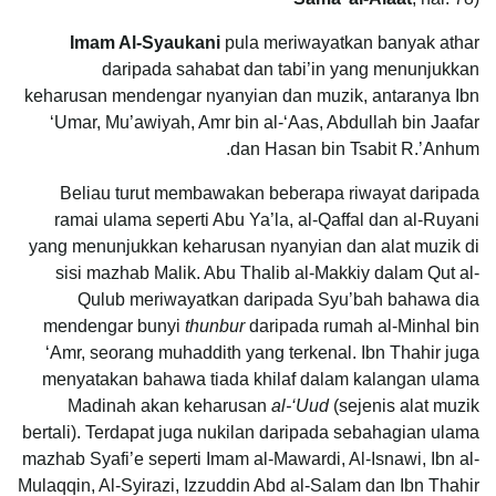
Imam Al-Syaukani
pula meriwayatkan banyak athar
daripada sahabat dan tabi’in yang menunjukkan
keharusan mendengar nyanyian dan muzik, antaranya Ibn
‘Umar, Mu’awiyah, Amr bin al-‘Aas, Abdullah bin Jaafar
dan Hasan bin Tsabit R.’Anhum.
Beliau turut membawakan beberapa riwayat daripada
ramai ulama seperti Abu Ya’la, al-Qaffal dan al-Ruyani
yang menunjukkan keharusan nyanyian dan alat muzik di
sisi mazhab Malik. Abu Thalib al-Makkiy dalam Qut al-
Qulub meriwayatkan daripada Syu’bah bahawa dia
mendengar bunyi
thunbur
daripada rumah al-Minhal bin
‘Amr, seorang muhaddith yang terkenal. Ibn Thahir juga
menyatakan bahawa tiada khilaf dalam kalangan ulama
Madinah akan keharusan
al-‘Uud
(sejenis alat muzik
bertali). Terdapat juga nukilan daripada sebahagian ulama
mazhab Syafi’e seperti Imam al-Mawardi, Al-Isnawi, Ibn al-
Mulaqqin, Al-Syirazi, Izzuddin Abd al-Salam dan Ibn Thahir