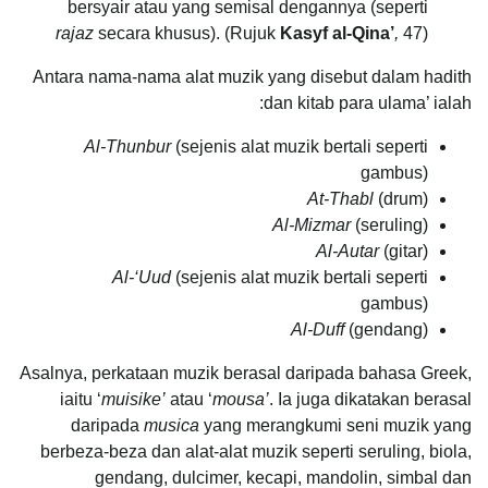
bersyair atau yang semisal dengannya (seperti
rajaz
secara khusus). (Rujuk
Kasyf al-Qina’
,
47)
Antara nama-nama alat muzik yang disebut dalam hadith
dan kitab para ulama’ ialah:
Al-Thunbur
(sejenis alat muzik bertali seperti
gambus)
At-Thabl
(drum)
Al-Mizmar
(seruling)
Al-Autar
(gitar)
Al-‘Uud
(sejenis alat muzik bertali seperti
gambus)
Al-Duff
(gendang)
Asalnya, perkataan muzik berasal daripada bahasa Greek,
iaitu ‘
muisike’
atau ‘
mousa’
. Ia juga dikatakan berasal
daripada
musica
yang merangkumi seni muzik yang
berbeza-beza dan alat-alat muzik seperti seruling, biola,
gendang, dulcimer, kecapi, mandolin, simbal dan