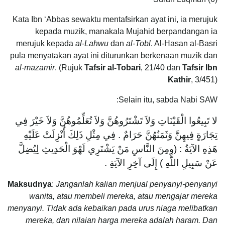
Kata Ibn ‘Abbas sewaktu mentafsirkan ayat ini, ia merujuk
kepada muzik, manakala Mujahid berpandangan ia
merujuk kepada
al-Lahwu
dan
al-Tobl
. Al-Hasan al-Basri
pula menyatakan ayat ini diturunkan berkenaan muzik dan
al-mazamir
. (Rujuk
Tafsir al-Tobari
, 21/40 dan
Tafsir Ibn
Kathir
, 3/451)
Selain itu, sabda Nabi SAW:
لا
تَبِيعُوا الْقَيْنَاتِ وَلاَ تَشْتَرُوهُنَّ وَلاَ تُعَلِّمُوهُنَّ وَلاَ خَيْرَ فِي
تِجَارَةٍ فِيهِنَّ وَثَمَنُهُنَّ حَرَامٌ ‏‏.‏ فِي مِثْلِ ذَلِكَ أُنْزِلَتْ عَلَيْهِ
هَذِهِ الآيَةُ ‏:‏ ‏(‏ومِنَ النَّاسِ مَنْ يَشْتَرِي لَهْوَ الْحَدِيثِ لِيُضِلَّ
عَنْ سَبِيلِ اللَّهِ ‏)‏ إِلَى آخِرِ الآيَةِ ‏.‏
Maksudnya
:
Janganlah kalian menjual penyanyi-penyanyi
wanita, atau membeli mereka, atau mengajar mereka
menyanyi. Tidak ada kebaikan pada urus niaga melibatkan
mereka, dan nilaian harga mereka adalah haram. Dan