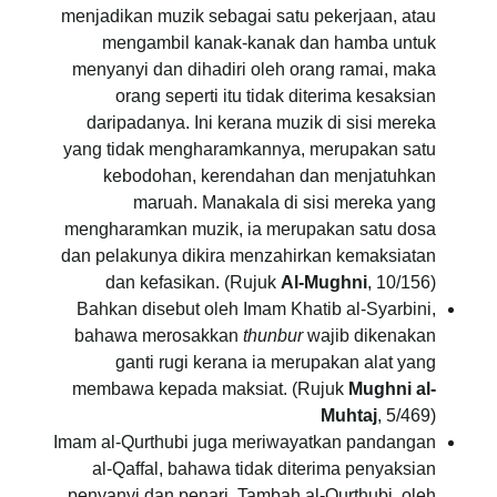
menjadikan muzik sebagai satu pekerjaan, atau
mengambil kanak-kanak dan hamba untuk
menyanyi dan dihadiri oleh orang ramai, maka
orang seperti itu tidak diterima kesaksian
daripadanya. Ini kerana muzik di sisi mereka
yang tidak mengharamkannya, merupakan satu
kebodohan, kerendahan dan menjatuhkan
maruah. Manakala di sisi mereka yang
mengharamkan muzik, ia merupakan satu dosa
dan pelakunya dikira menzahirkan kemaksiatan
dan kefasikan. (Rujuk
Al-Mughni
, 10/156)
Bahkan disebut oleh Imam Khatib al-Syarbini,
bahawa merosakkan
thunbur
wajib dikenakan
ganti rugi kerana ia merupakan alat yang
membawa kepada maksiat. (Rujuk
Mughni al-
Muhtaj
, 5/469)
Imam al-Qurthubi juga meriwayatkan pandangan
al-Qaffal, bahawa tidak diterima penyaksian
penyanyi dan penari. Tambah al-Qurthubi, oleh