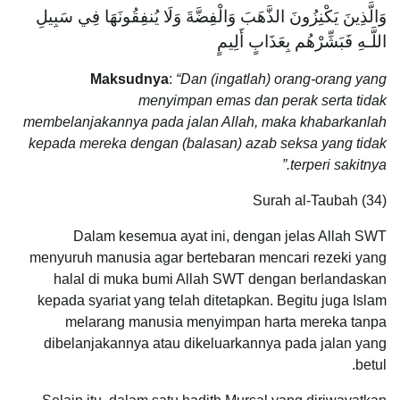
وَالَّذِينَ يَكْنِزُونَ الذَّهَبَ وَالْفِضَّةَ وَلَا يُنفِقُونَهَا فِي سَبِيلِ
اللَّـهِ فَبَشِّرْهُم بِعَذَابٍ أَلِيمٍ
Maksudnya
:
“Dan (ingatlah) orang-orang yang
menyimpan emas dan perak serta tidak
membelanjakannya pada jalan Allah, maka khabarkanlah
kepada mereka dengan (balasan) azab seksa yang tidak
terperi sakitnya.”
Surah al-Taubah (34)
Dalam kesemua ayat ini, dengan jelas Allah SWT
menyuruh manusia agar bertebaran mencari rezeki yang
halal di muka bumi Allah SWT dengan berlandaskan
kepada syariat yang telah ditetapkan. Begitu juga Islam
melarang manusia menyimpan harta mereka tanpa
dibelanjakannya atau dikeluarkannya pada jalan yang
betul.