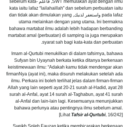
SWT memulakan ayat dengan ilmu, فاعلم sebelum kata-
kata iaitu lafaz “lailahaillah” dan sebelum perbuatan iaitu
pada lafaz واستغفر لذنبك, dan tidak akan dimulakan yang
utama melainkan dengan yang utama. Ini bermakna
bahawa martabat ilmu adalah lebih hadapan berbanding
martabat amal (perbuatan) di samping ia juga merupakan
syarat sah bagi kata-kata dan perbuatan.
Imam al-Qurtubi menukilkan di dalam tafsirnya, bahawa
Sufyan bin Uyaynah berkata ketika ditanya berkenaan
keistimewaan ilmu: “Adakah kamu tidak mendengar akan
firmanNya (ayat ini), maka disuruh melakukan setelah ada
ilmu. Perkara ini boleh terlihat jelas dalam firman-firman
Allah yang lain seperti ayat 20-21 surah al-Hadid, ayat 28
surah al-Anfal, ayat 14 surah al-Taghabun, ayat 41 surah
al-Anfal dan lain-lain lagi. Kesemuanya menunjukkan
bahawa perlunya atau pentingnya ilmu sebelum amal.
[Lihat
Tafsir al-Qurtubi
, 16/242]
Syeikh Soleh Fauzan ketika membicarakan berkenaan