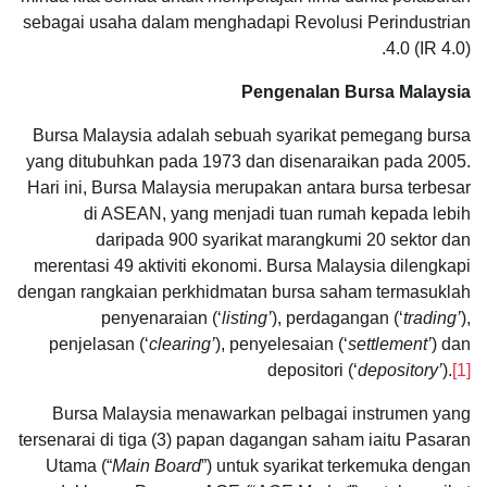
sebagai usaha dalam menghadapi Revolusi Perindustrian
4.0 (IR 4.0).
Pengenalan Bursa Malaysia
Bursa Malaysia adalah sebuah syarikat pemegang bursa
yang ditubuhkan pada 1973 dan disenaraikan pada 2005.
Hari ini, Bursa Malaysia merupakan antara bursa terbesar
di ASEAN, yang menjadi tuan rumah kepada lebih
daripada 900 syarikat marangkumi 20 sektor dan
merentasi 49 aktiviti ekonomi. Bursa Malaysia dilengkapi
dengan rangkaian perkhidmatan bursa saham termasuklah
penyenaraian (‘
listing’
), perdagangan (‘
trading’
),
penjelasan (‘
clearing’
), penyelesaian (‘
settlement’
) dan
depositori (‘
depository’
).
[1]
Bursa Malaysia menawarkan pelbagai instrumen yang
tersenarai di tiga (3) papan dagangan saham iaitu Pasaran
Utama (“
Main Board
”) untuk syarikat terkemuka dengan