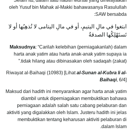
Selain itu, dalam satu hadith Mursal yang diriwayatkan
oleh Yusuf bin Mahak al-Makki bahawasanya Rasulullah
SAW bersabda:
ابتغوا في مالِ اليتيمِ، أو في مالِ اليتامى لا تُذهِبُها أو لا
تَستَهْلِكُها الصدقةُ
Maksudnya
: “Carilah kelebihan (perniagakanlah) dalam
harta anak yatim atau harta anak-anak yatim supaya ia
tidak hilang atau dibinasakan oleh sadaqah (zakat).”
Riwayat al-Baihaqi (10983) [Lihat
al-Sunan al-Kubra li al-
Baihaqi
, 6/4]
Maksud dari hadith ini menyarankan agar harta anak yatim
diambil untuk diperniagakan membuktikan bahawa
perniagaan adalah salah satu cabang pelaburan dan
aktiviti yang digalakkan oleh Islam. Justeru hadith ini jelas
membuktikan tentang keharusan aktiviti pelaburan di
dalam Islam.