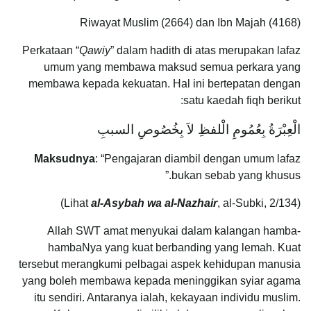
Riwayat Muslim (2664) dan Ibn Majah (4168)
Perkataan “
Qawiy
” dalam hadith di atas merupakan lafaz
umum yang membawa maksud semua perkara yang
membawa kepada kekuatan. Hal ini bertepatan dengan
satu kaedah fiqh berikut:
الْعِبْرَةُ بِعُمُومِ الْلفظِ لاَ بِخُصُوصِ السببِ
Maksudnya
: “Pengajaran diambil dengan umum lafaz
bukan sebab yang khusus.”
al-Asybah wa al-Nazhair
, al-Subki, 2/134)
(Lihat
Allah SWT amat menyukai dalam kalangan hamba-
hambaNya yang kuat berbanding yang lemah. Kuat
tersebut merangkumi pelbagai aspek kehidupan manusia
yang boleh membawa kepada meninggikan syiar agama
itu sendiri. Antaranya ialah, kekayaan individu muslim.