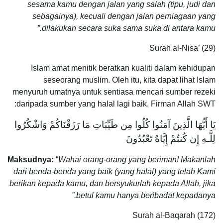
sesama kamu dengan jalan yang salah (tipu, judi dan
sebagainya), kecuali dengan jalan perniagaan yang
dilakukan secara suka sama suka di antara kamu.”
Surah al-Nisa’ (29)
Islam amat menitik beratkan kualiti dalam kehidupan
seseorang muslim. Oleh itu, kita dapat lihat Islam
menyuruh umatnya untuk sentiasa mencari sumber rezeki
daripada sumber yang halal lagi baik. Firman Allah SWT:
يَا أَيُّهَا الَّذِينَ آمَنُوا كُلُوا مِن طَيِّبَاتِ مَا رَزَقْنَاكُمْ وَاشْكُرُوا
لِلَّـهِ إِن كُنتُمْ إِيَّاهُ تَعْبُدُونَ
Maksudnya:
“
Wahai orang-orang yang beriman! Makanlah
dari benda-benda yang baik (yang halal) yang telah Kami
berikan kepada kamu, dan bersyukurlah kepada Allah, jika
betul kamu hanya beribadat kepadanya.”
Surah al-Baqarah (172)