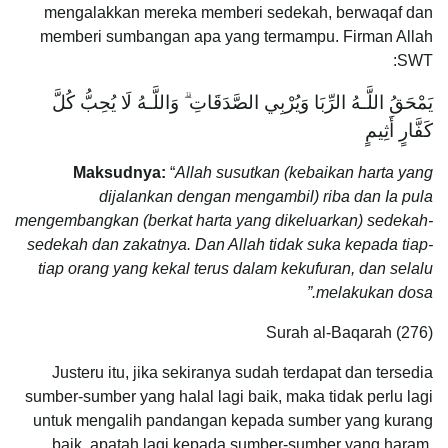
mengalakkan mereka memberi sedekah, berwaqaf dan
memberi sumbangan apa yang termampu. Firman Allah
SWT:
يَمْحَقُ اللَّـهُ الرِّبَا وَيُرْبِي الصَّدَقَاتِ ۗ وَاللَّـهُ لَا يُحِبُّ كُلَّ
كَفَّارٍ أَثِيمٍ
Maksudnya:
“
Allah susutkan (kebaikan harta yang
dijalankan dengan mengambil) riba dan Ia pula
mengembangkan (berkat harta yang dikeluarkan) sedekah-
sedekah dan zakatnya. Dan Allah tidak suka kepada tiap-
tiap orang yang kekal terus dalam kekufuran, dan selalu
melakukan dosa.”
Surah al-Baqarah (276)
Justeru itu, jika sekiranya sudah terdapat dan tersedia
sumber-sumber yang halal lagi baik, maka tidak perlu lagi
untuk mengalih pandangan kepada sumber yang kurang
baik, apatah lagi kepada sumber-sumber yang haram.