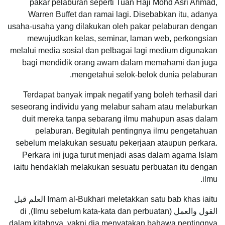
pakar pelaburan seperti Tuan Haji Mohd Asri Ahmad,
Warren Buffet dan ramai lagi. Disebabkan itu, adanya
usaha-usaha yang dilakukan oleh pakar pelaburan dengan
mewujudkan kelas, seminar, laman web, perkongsian
melalui media sosial dan pelbagai lagi medium digunakan
bagi mendidik orang awam dalam memahami dan juga
mengetahui selok-belok dunia pelaburan.
Terdapat banyak impak negatif yang boleh terhasil dari
seseorang individu yang melabur saham atau melaburkan
duit mereka tanpa sebarang ilmu mahupun asas dalam
pelaburan. Begitulah pentingnya ilmu pengetahuan
sebelum melakukan sesuatu pekerjaan ataupun perkara.
Perkara ini juga turut menjadi asas dalam agama Islam
iaitu hendaklah melakukan sesuatu perbuatan itu dengan
ilmu.
Imam al-Bukhari meletakkan satu bab khas iaitu العلم قبل
القول والعمل (Ilmu sebelum kata-kata dan perbuatan), di
dalam kitabnya, yakni dia menyatakan bahawa pentingnya