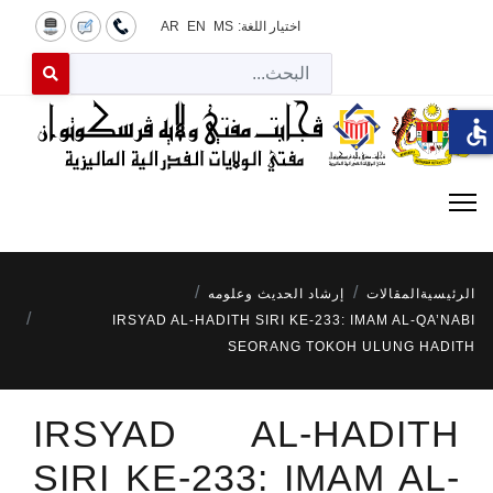
اختيار اللغة:
MS
EN
AR
البح
 for results.
accessible
الرئيسية
المقالات
إرشاد الحديث وعلومه
IRSYAD AL-HADITH SIRI KE-233: IMAM AL-QA’NABI
SEORANG TOKOH ULUNG HADITH
IRSYAD AL-HADITH
SIRI KE-233: IMAM AL-