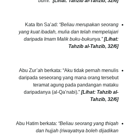
bumi.”
[Lihat: Tahzib al-Tahzib, 32/6]
Kata Ibn Sa’ad:
“Beliau merupakan seorang
yang kuat ibadah, mulia dan telah mempelajari
daripada Imam Malik
buku-bukunya.”
[Lihat:
Tahzib al-Tahzib, 32/6]
Abu Zur’ah berkata: “Aku tidak pernah menulis
daripada seseorang yang mana orang tersebut
teramat agung pada pandangan mataku
daripadanya (al-Qa’nabi).”
[Lihat: Tahzib al-
Tahzib, 32/6]
Abu Hatim berkata:
“Beliau seorang yang thiqah
dan hujjah (riwayatnya boleh dijadikan