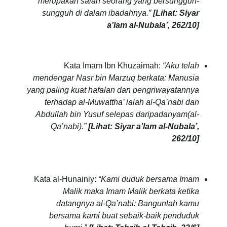
merupakan salah seorang yang bersungguh-
sungguh di dalam ibadahnya.”
[Lihat: Siyar
a’lam al-Nubala’, 262/10]
Kata Imam Ibn Khuzaimah:
“Aku telah
mendengar Nasr bin Marzuq berkata: Manusia
yang paling kuat hafalan dan pengriwayatannya
terhadap al-Muwattha’ ialah al-Qa’nabi dan
Abdullah bin Yusuf selepas daripadanyam(al-
Qa’nabi).”
[Lihat: Siyar a’lam al-Nubala’,
262/10]
Kata al-Hunainiy:
“Kami duduk bersama Imam
Malik maka Imam Malik berkata ketika
datangnya al-Qa’nabi: Bangunlah kamu
bersama kami buat sebaik-baik penduduk