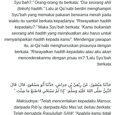
Syu’bah?.”
Orang-orang itu berkata:
“Dia seorang ahli
(tokoh) hadith.”
Lalu al-Qa’nabi berdiri menghampiri
Syu’bah yang memakai pakaian berwarna merah pada
waktu itu sambil berkata kepadanya:
“Riwayatkan hadith
kepadaku?.”
Maka Syu’bah berkata:
“Kamu bukanlah
seorang ahli hadith yang membuatkan aku harus untuk
menyampaikan hadith kepada kamu”.
Mendengar jawapan
itu, al-Qa’nabi menghunuskan pisaunya dengan
berkata:
“Riwayatkan hadith kepadaku
atau aku akan
mencederakanmu dengan pisau ini?.”
Lalu Syu’bah
berkata:
حَدَّثَنَا مَنْصُورٌ، عَنْ رِبْعِيِّ بْنِ حِرَاشٍ، حَدَّثَنَا أَبُو مَسْعُودٍ، قَالَ: قَالَ
النَّبِيُّ صَلَّى اللهُ عَلَيْهِ وَسَلَّمَ: "إِذَا لَمْ تَسْتَحْيِ فَاصْنَعْ مَا شِئْتَ."
Maksudnya: “Telah menceritakan kepadaku Mansur,
daripada Rib’iy, daripada Abu Mas’ud, beliau berkata:
Telah bersabda Rasulullah SAW: “Apabila kamu tidak