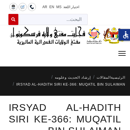
اختيار اللغة:
MS
EN
AR
البح
 for results.
accessible
الرئيسية
المقالات
إرشاد الحديث وعلومه
IRSYAD AL-HADITH SIRI KE-366: MUQATIL BIN SULAIMAN
IRSYAD AL-HADITH
SIRI KE-366: MUQATIL