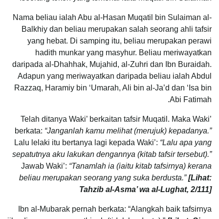
Nama beliau ialah Abu al-Hasan Muqatil bin Sulaiman al-
Balkhiy dan beliau merupakan salah seorang ahli tafsir
yang hebat. Di samping itu, beliau merupakan perawi
hadith munkar yang masyhur. Beliau meriwayatkan
daripada al-Dhahhak, Mujahid, al-Zuhri dan Ibn Buraidah.
Adapun yang meriwayatkan daripada beliau ialah Abdul
Razzaq, Haramiy bin ‘Umarah, Ali bin al-Ja’d dan ‘Isa bin
Abi Fatimah.
Telah ditanya Waki’ berkaitan tafsir Muqatil. Maka Waki’
berkata:
“Janganlah kamu melihat (merujuk) kepadanya.”
Lalu lelaki itu bertanya lagi kepada Waki’:
“Lalu apa yang
sepatutnya aku lakukan dengannya (kitab tafsir tersebut).”
Jawab Waki’:
“Tanamlah ia (iaitu kitab tafsirnya) kerana
beliau merupakan seorang yang suka berdusta.”
[Lihat:
Tahzib al-Asma’ wa al-Lughat, 2/111]
Ibn al-Mubarak pernah berkata: “Alangkah baik tafsirnya