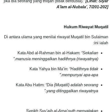
jika dia seorang yang thiqah (tidak berdusta).”
[Lihat: Siyar
A’lam al-Nubala’, 7/201-202]
Hukum Riwayat Muqatil
Di antara ulama yang menilai riwayat Muqatil bin Sulaiman
ini ialah:
Kata Abd al-Rahman bin al-Hakam:
“Sekalian
manusia meninggalkan hadithnya (riwayatnya).”
Kata Yahya bin Ma’in:
“Hadithnya tidak
mempunyai apa-apa.”
Kata Abu Hatim:
“Dia (Muqatil) adalah seorang
yang ditinggalkan riwayatnya.”
Syeikh Syu’aib al-Arna’outh menyatakan