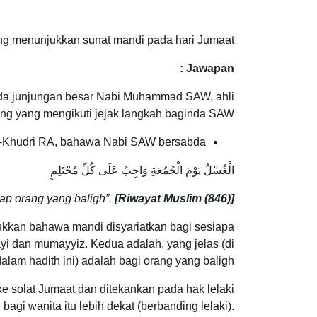
ng menunjukkan sunat mandi pada hari Jumaat?
Jawapan :
pada junjungan besar Nabi Muhammad SAW, ahli
ng yang mengikuti jejak langkah baginda SAW.
l-Khudri RA, bahawa Nabi SAW bersabda:
الْغُسْلُ يَوْمَ الْجُمُعَةِ وَاجِبٌ عَلَى كُلِّ مُحْتَلِمٍ
ap orang yang baligh”.
[Riwayat Muslim (846)]
kkan bahawa mandi disyariatkan bagi sesiapa
ayi dan mumayyiz. Kedua adalah, yang jelas (di
dalam hadith ini) adalah bagi orang yang baligh.
ke solat Jumaat dan ditekankan pada hak lelaki
 bagi wanita itu lebih dekat (berbanding lelaki).