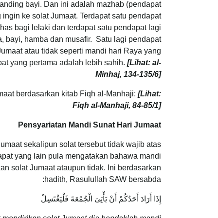
rbanding bayi. Dan ini adalah mazhab (pendapat
ingin ke solat Jumaat. Terdapat satu pendapat
has bagi lelaki dan terdapat satu pendapat lagi
 bayi, hamba dan musafir. Satu lagi pendapat
Jumaat atau tidak seperti mandi hari Raya yang
t yang pertama adalah lebih sahih.
[Lihat: al-
Minhaj, 134-135/6]
maat berdasarkan kitab Fiqh al-Manhaji:
[Lihat:
Fiqh al-Manhaji, 84-85/1]
Pensyariatan Mandi Sunat Hari Jumaat
maat sekalipun solat tersebut tidak wajib atas
dapat yang lain pula mengatakan bahawa mandi
n solat Jumaat ataupun tidak. Ini berdasarkan
hadith, Rasulullah SAW bersabda:
إِذَا أَرَادَ أَحَدُكُمْ أَنْ يَأْتِىَ الْجُمُعَةَ فَلْيَغْتَسِلْ