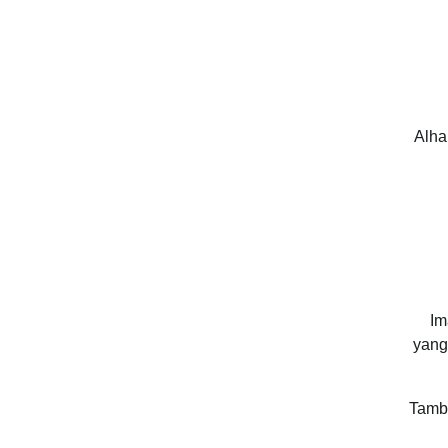
Alha
Im
yang
Tamba