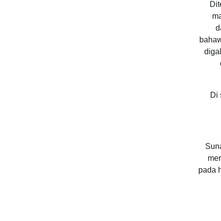
Dit
ma
d
bahaw
diga
Di
Suna
mer
pada h