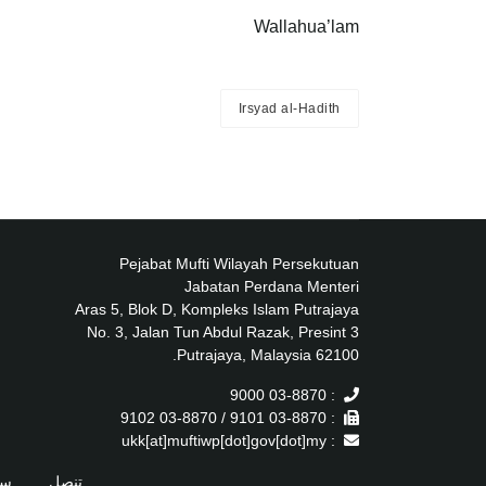
Wallahua’lam
Irsyad al-Hadith
Pejabat Mufti Wilayah Persekutuan
Jabatan Perdana Menteri
Aras 5, Blok D, Kompleks Islam Putrajaya
No. 3, Jalan Tun Abdul Razak, Presint 3
62100 Putrajaya, Malaysia.
: 03-8870 9000
: 03-8870 9101 / 03-8870 9102
: ukk[at]muftiwp[dot]gov[dot]my
تنصل
سي