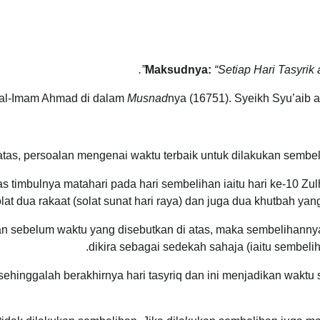
Maksudnya:
“Setiap Hari Tasyrik
 al-Imam Ahmad di dalam
Musnad
nya (16751). Syeikh Syu’aib
as, persoalan mengenai waktu terbaik untuk dilakukan sembelih
 timbulnya matahari pada hari sembelihan iaitu hari ke-10 Zulh
lat dua rakaat (solat sunat hari raya) dan juga dua khutbah yang
sebelum waktu yang disebutkan di atas, maka sembelihannya it
dikira sebagai sedekah sahaja (iaitu sembel
hinggalah berakhirnya hari tasyriq dan ini menjadikan waktu s