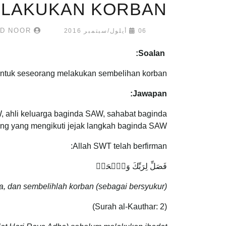
LAKUKAN KORBAN
UMAR MUKHTAR MOHD NOOR
06 أيلول/سبتمبر 2016
Soalan:
 untuk seseorang melakukan sembelihan korban?
Jawapan:
, ahli keluarga baginda SAW, sahabat baginda
ng yang mengikuti jejak langkah baginda SAW.
Allah SWT telah berfirman:
فَصَلِّ لِرَبِّكَ وَٱنۡحَرۡ
 dan sembelihlah korban (sebagai bersyukur).
(Surah al-Kauthar: 2)