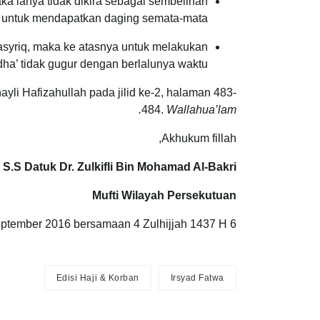
aka ianya tidak dikira sebagai sembelihan
a untuk mendapatkan daging semata-mata.
asyriq, maka ke atasnya untuk melakukan
dha’ tidak gugur dengan berlalunya waktu.
li Hafizahullah pada jilid ke-2, halaman 483-
484.
Wallahua’lam.
Akhukum fillah,
S.S Datuk Dr. Zulkifli Bin Mohamad Al-Bakri
Mufti Wilayah Persekutuan
6 September 2016 bersamaan 4 Zulhijjah 1437 H.
Edisi Haji & Korban
Irsyad Fatwa