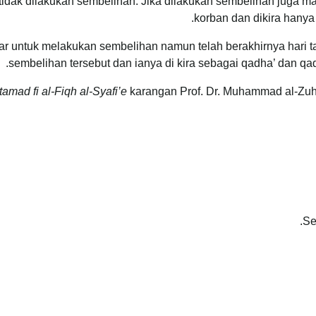
 tidak dilakukan sembelihan. Jika dilakukan sembelihan juga m
korban dan dikira hany
ar untuk melakukan sembelihan namun telah berakhirnya hari t
sembelihan tersebut dan ianya di kira sebagai qadha’ dan qa
tamad fi al-Fiqh al-Syafi’e
karangan Prof. Dr. Muhammad al-Zuhay