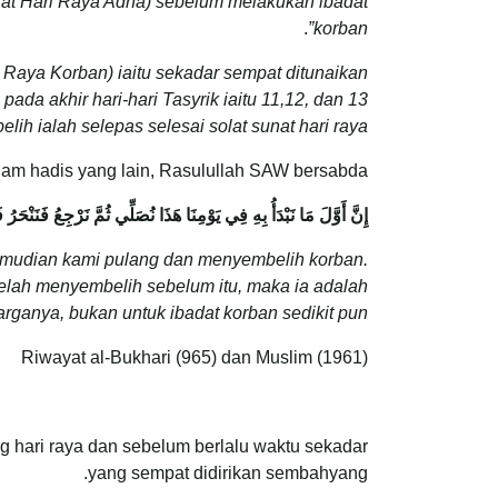
lat Hari Raya Adha) sebelum melakukan ibadat
.
korban”
i Raya Korban) iaitu sekadar sempat ditunaikan
a akhir hari-hari Tasyrik iaitu 11,12, dan 13
ih ialah selepas selesai solat sunat hari raya”
lam hadis yang lain, Rasulullah SAW bersabda:
إِنَّ أَوَّلَ مَا نَبْدَأُ بِهِ فِي يَوْمِنَا هَذَا نُصَلِّي ثُمَّ نَرْجِعُ فَنَنْ
 Kemudian kami pulang dan menyembelih korban.
telah menyembelih sebelum itu, maka ia adalah
arganya, bukan untuk ibadat korban sedikit pun”.
Riwayat al-Bukhari (965) dan Muslim (1961)
hari raya dan sebelum berlalu waktu sekadar
yang sempat didirikan sembahyang.