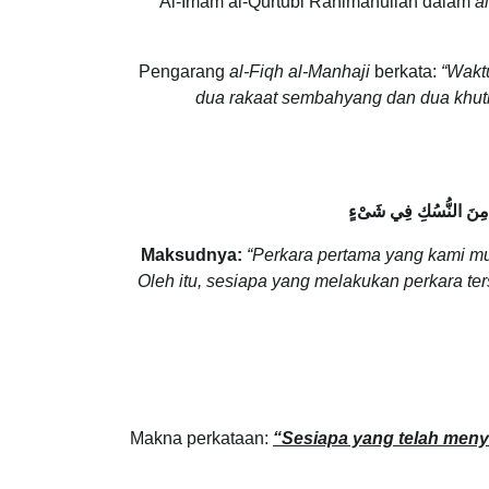
Al-Imam al-Qurtubi Rahimahullah dalam
a
Pengarang
al-Fiqh al-Manhaji
berkata:
“Wakt
dua rakaat sembahyang dan dua khutba
َيْسَ مِنَ النُّسُكِ فِي شَىْءٍ
Maksudnya:
“Perkara pertama yang kami mu
Oleh itu, sesiapa yang melakukan perkara t
Makna perkataan:
“Sesiapa yang telah meny