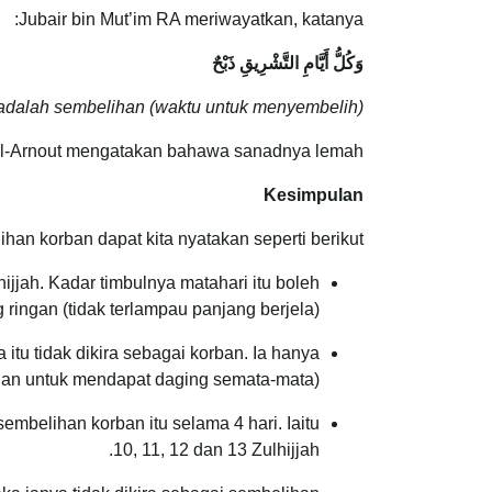
Jubair bin Mut’im RA meriwayatkan, katanya:
وَكُلُّ أَيَّامِ التَّشْرِيقِ ذَبْحٌ
 adalah sembelihan (waktu untuk menyembelih)”.
 al-Arnout mengatakan bahawa sanadnya lemah.
Kesimpulan
an korban dapat kita nyatakan seperti berikut:
ijjah. Kadar timbulnya matahari itu boleh
 ringan (tidak terlampau panjang berjela).
u tidak dikira sebagai korban. Ia hanya
ihan untuk mendapat daging semata-mata).
embelihan korban itu selama 4 hari. Iaitu
10, 11, 12 dan 13 Zulhijjah.