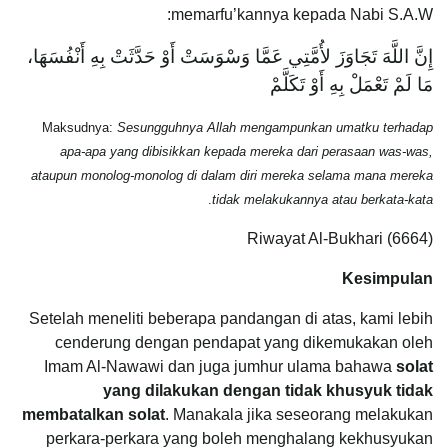
memarfu’kannya kepada Nabi S.A.W:
إِنَّ اللَّهَ تَجَاوَزَ لأُمَّتِي عَمَّا وَسْوَسَتْ أَوْ حَدَّثَتْ بِهِ أَنْفُسَهَا،
مَا لَمْ تَعْمَلْ بِهِ أَوْ تَكَلَّمْ
Maksudnya:
Sesungguhnya Allah mengampunkan umatku terhadap
apa-apa yang dibisikkan kepada mereka dari perasaan was-was,
ataupun monolog-monolog di dalam diri mereka selama mana mereka
.
tidak melakukannya atau berkata-kata
Riwayat Al-Bukhari (6664)
Kesimpulan
Setelah meneliti beberapa pandangan di atas, kami lebih
cenderung dengan pendapat yang dikemukakan oleh
Imam Al-Nawawi dan juga jumhur ulama bahawa
solat
yang dilakukan dengan tidak khusyuk tidak
membatalkan solat
. Manakala jika seseorang melakukan
perkara-perkara yang boleh menghalang kekhusyukan