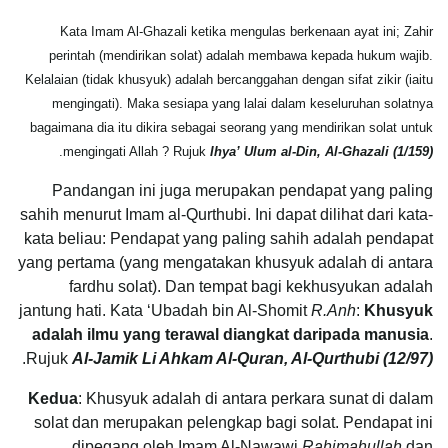
Kata Imam Al-Ghazali ketika mengulas berkenaan ayat ini; Zahir
perintah (mendirikan solat) adalah membawa kepada hukum wajib.
Kelalaian (tidak khusyuk) adalah bercanggahan dengan sifat zikir (iaitu
mengingati). Maka sesiapa yang lalai dalam keseluruhan solatnya
bagaimana dia itu dikira sebagai seorang yang mendirikan solat untuk
.
mengingati Allah ? Rujuk
Ihya’ Ulum al-Din, Al-Ghazali (1/159)
Pandangan ini juga merupakan pendapat yang paling
sahih menurut Imam al-Qurthubi. Ini dapat dilihat dari kata-
kata beliau: Pendapat yang paling sahih adalah pendapat
yang pertama (yang mengatakan khusyuk adalah di antara
fardhu solat). Dan tempat bagi kekhusyukan adalah
jantung hati. Kata ‘Ubadah bin Al-Shomit
R.Anh
:
Khusyuk
adalah ilmu yang terawal diangkat daripada manusia
.
.
Rujuk
Al-Jamik Li Ahkam Al-Quran, Al-Qurthubi (12/97)
Kedua
: Khusyuk adalah di antara perkara sunat di dalam
solat dan merupakan pelengkap bagi solat. Pendapat ini
dipegang oleh Imam Al-Nawawi
Rahimahullah
dan