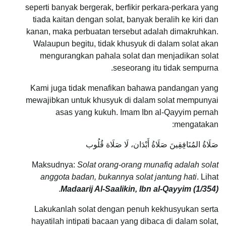
seperti banyak bergerak, berfikir perkara-perkara yang
tiada kaitan dengan solat, banyak beralih ke kiri dan
kanan, maka perbuatan tersebut adalah dimakruhkan.
Walaupun begitu, tidak khusyuk di dalam solat akan
mengurangkan pahala solat dan menjadikan solat
seseorang itu tidak sempurna.
Kami juga tidak menafikan bahawa pandangan yang
mewajibkan untuk khusyuk di dalam solat mempunyai
asas yang kukuh. Imam Ibn al-Qayyim pernah
mengatakan:
صَلَاةُ المُنَافِقِينَ صَلَاةُ أَبْدَان، لَا صَلَاة قُلُوب
Maksudnya:
Solat orang-orang munafiq adalah solat
anggota badan, bukannya solat jantung hati
. Lihat
.
Madaarij Al-Saalikin, Ibn al-Qayyim (1/354)
Lakukanlah solat dengan penuh kekhusyukan serta
hayatilah intipati bacaan yang dibaca di dalam solat,