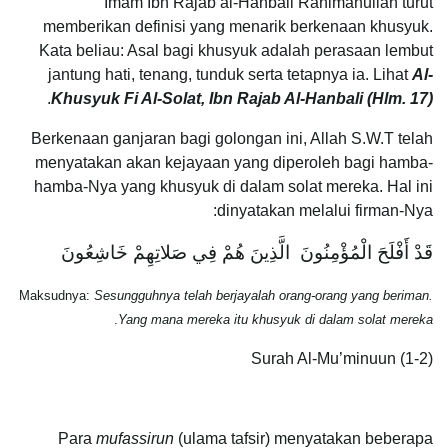
Imam Ibn Rajab al-Hanbali Rahimahullah turut
memberikan definisi yang menarik berkenaan khusyuk.
Kata beliau: Asal bagi khusyuk adalah perasaan lembut
jantung hati, tenang, tunduk serta tetapnya ia. Lihat
Al-
.
Khusyuk Fi Al-Solat, Ibn Rajab Al-Hanbali (Hlm. 17)
Berkenaan ganjaran bagi golongan ini, Allah S.W.T telah
menyatakan akan kejayaan yang diperoleh bagi hamba-
hamba-Nya yang khusyuk di dalam solat mereka. Hal ini
dinyatakan melalui firman-Nya:
قَدْ أَفْلَحَ الْمُؤْمِنُونَ الَّذِينَ هُمْ فِي صَلاتِهِمْ خَاشِعُونَ
Maksudnya:
Sesungguhnya telah berjayalah orang-orang yang beriman.
.
Yang mana mereka itu khusyuk di dalam solat mereka
Surah Al-Mu’minuun (1-2)
Para
mufassirun
(ulama tafsir) menyatakan beberapa