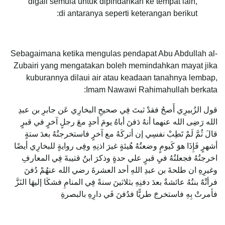
digali semula untuk dipindahkan ke tempat lain,
di antaranya seperti keterangan berikut:
Sebagaimana ketika mengulas pendapat Abu Abdullah al-
Zubairi yang mengatakan boleh memindahkan mayat jika
kuburannya dilaui air atau keadaan tanahnya lembap,
Imam Nawawi Rahimahullah berkata:
قول الزُبيرِي أَصحُ فقدْ ثبتَ فِي صحيحِ البخارِي عَن جابرِ بن عبدِ
الله رَضِى الله عنهما أنهُ دَفنَ أباهُ يومَ أحدٍ معَ رجلٍ آخرٍ في قبرٍ
قالَ ثُمَّ لَمْ تَطِبْ نفسِي إن أتركَهُ مع آخرٍ فاستخرجتُهُ بعدَ ستةٍ
أشهرٍ فَإِذَا هوَ كَيومٍ وضعتُهُ هُيئةٍ غيرَ اذنِهِ وفِى روايةٍ للبخارِي أيضًا
اخرجتُهُ فجعلتُهُ فيِ قبرٍ علي حدةٍ وذكرَ ابنٌ قتيبةَ فِي المعارفِ
وغيرِهِ ان طلحةَ بن عبدِ اللهِ أحد العشرةَ رضي الله عنهُمْ دُفنَ
فرأتْهٌ بنتُهُ عائشةٌ بعدَ دفنِهِ بثلاثينَ سنةً فِي المنامِ فشكَا إليهَا النَزَّ
فأمرتْ بِهِ فاستخرجَ طريًّا فدُفنَ فَي دارِهِ بالبصرةِ