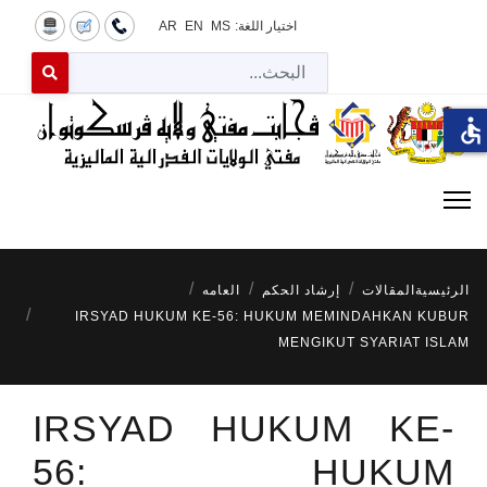
اختيار اللغة:
MS
EN
AR
البح
 for results.
accessible
الرئيسية
المقالات
إرشاد الحكم
العامه
IRSYAD HUKUM KE-56: HUKUM MEMINDAHKAN KUBUR
MENGIKUT SYARIAT ISLAM
IRSYAD HUKUM KE-
56: HUKUM