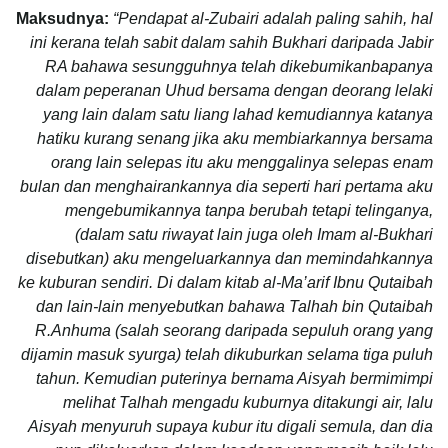
Maksudnya:
“Pendapat al-Zubairi adalah paling sahih, hal
ini kerana telah sabit dalam sahih Bukhari daripada Jabir
RA bahawa sesungguhnya telah dikebumikanbapanya
dalam peperanan Uhud bersama dengan deorang lelaki
yang lain dalam satu liang lahad kemudiannya katanya
hatiku kurang senang jika aku membiarkannya bersama
orang lain selepas itu aku menggalinya selepas enam
bulan dan menghairankannya dia seperti hari pertama aku
mengebumikannya tanpa berubah tetapi telinganya,
(dalam satu riwayat lain juga oleh Imam al-Bukhari
disebutkan) aku mengeluarkannya dan memindahkannya
ke kuburan sendiri. Di dalam kitab al-Ma’arif Ibnu Qutaibah
dan lain-lain menyebutkan bahawa Talhah bin Qutaibah
R.Anhuma (salah seorang daripada sepuluh orang yang
dijamin masuk syurga) telah dikuburkan selama tiga puluh
tahun. Kemudian puterinya bernama Aisyah bermimimpi
melihat Talhah mengadu kuburnya ditakungi air, lalu
Aisyah menyuruh supaya kubur itu digali semula, dan dia