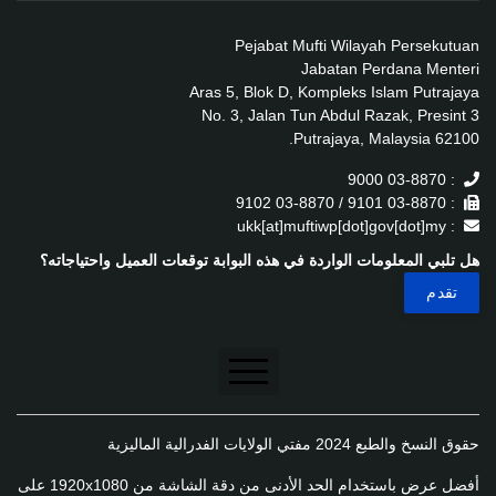
Pejabat Mufti Wilayah Persekutuan
Jabatan Perdana Menteri
Aras 5, Blok D, Kompleks Islam Putrajaya
No. 3, Jalan Tun Abdul Razak, Presint 3
62100 Putrajaya, Malaysia.
: 03-8870 9000
: 03-8870 9101 / 03-8870 9102
: ukk[at]muftiwp[dot]gov[dot]my
هل تلبي المعلومات الواردة في هذه البوابة توقعات العميل واحتياجاته؟
تنصل
حقوق النسخ والطبع 2024 مفتي الولايات الفدرالية الماليزية
سياسة الخصوصية
أفضل عرض باستخدام الحد الأدنى من دقة الشاشة من 1920x1080 على