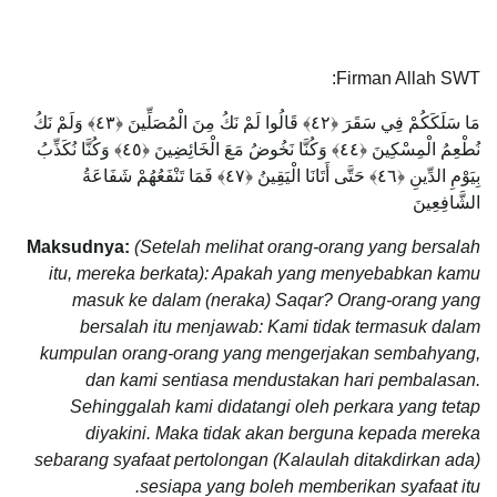
Firman Allah SWT:
مَا سَلَكَكُمْ فِي سَقَرَ ﴿٤٢﴾ قَالُوا لَمْ نَكُ مِنَ الْمُصَلِّينَ ﴿٤٣﴾ وَلَمْ نَكُ
نُطْعِمُ الْمِسْكِينَ ﴿٤٤﴾ وَكُنَّا نَخُوضُ مَعَ الْخَائِضِينَ ﴿٤٥﴾ وَكُنَّا نُكَذِّبُ
بِيَوْمِ الدِّينِ ﴿٤٦﴾ حَتَّى أَتَانَا الْيَقِينُ ﴿٤٧﴾ فَمَا تَنْفَعُهُمْ شَفَاعَةُ
الشَّافِعِينَ
Maksudnya:
(Setelah melihat orang-orang yang bersalah
itu, mereka berkata): Apakah yang menyebabkan kamu
masuk ke dalam (neraka) Saqar? Orang-orang yang
bersalah itu menjawab: Kami tidak termasuk dalam
kumpulan orang-orang yang mengerjakan sembahyang,
dan kami sentiasa mendustakan hari pembalasan.
Sehinggalah kami didatangi oleh perkara yang tetap
diyakini. Maka tidak akan berguna kepada mereka
sebarang syafaat pertolongan (Kalaulah ditakdirkan ada)
sesiapa yang boleh memberikan syafaat itu.