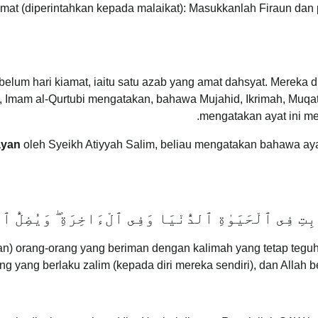
mat (diperintahkan kepada malaikat): Masukkanlah Firaun dan 
belum hari kiamat, iaitu satu azab yang amat dahsyat. Mereka
ni, Imam al-Qurtubi mengatakan, bahawa Mujahid, Ikrimah, Mu
mengatakan ayat ini me
ayan
oleh Syeikh Atiyyah Salim, beliau mengatakan bahawa ayat i
ِتِ فِى ٱلْحَيَو‌ٰةِ ٱلدُّنْيَا وَفِى ٱلْءَاخِرَةِ
وَيُضِلُّ ٱ
n) orang-orang yang beriman dengan kalimah yang tetap teguh
g yang berlaku zalim (kepada diri mereka sendiri), dan Allah