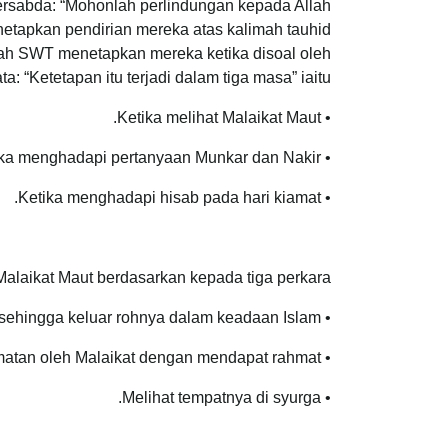
bersabda: “Mohonlah perlindungan kepada Allah
llah SWT menetapkan mereka ketika disoal oleh
: “Ketetapan itu terjadi dalam tiga masa” iaitu:
• Ketika melihat Malaikat Maut.
• Ketika menghadapi pertanyaan Munkar dan Nakir
• Ketika menghadapi hisab pada hari kiamat.
Malaikat Maut berdasarkan kepada tiga perkara:
• Terpelihara daripada kekafiran, mendapat taufiq dan istiqamah di atas tauhid sehingga keluar rohnya dalam keadaan Islam.
• Diberi keselamatan oleh Malaikat dengan mendapat rahmat.
• Melihat tempatnya di syurga.