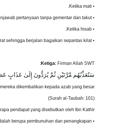
• Ketika mati.
• Ketika di dalam kubur sehingga dapat menjawab pertanyaan tanpa gementar dan takut.
• Ketika hisab.
• Ketika berjalan di atas titian Sirat sehingga berjalan bagaikan sepantas kilat.
Ketiga:
Firman Allah SWT:
سَنُعَذِّبُهُم مَّرَّتَيْنِ ثُمَّ يُرَدُّونَ إِلَىٰ عَذَابٍ عَ
mereka dikembalikan kepada azab yang besar.
(Surah al-Taubah: 101)
erapa pendapat yang disebutkan oleh Ibn Kathir:
• Mujahid berkata: ”Ia adalah berupa pembunuhan dan penangkapan.”