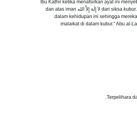
Ibu Kathir ketika menafsirkan ayat ini men
dari siksa kubur.” Al-Sabuni di dalam Sofwah al-Tafasir berkata: “Allah SWT menetapkan pendirian mereka atas kalimah tauhid لاَ إِلَهَ إِلاَّ الله dan atas iman
dalam kehidupan ini sehingga mereka 
malaikat di dalam kubur.” Abu al-La