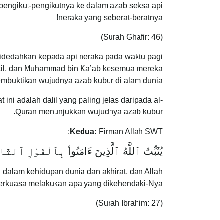
pengikut-pengikutnya ke dalam azab seksa api
neraka yang seberat-beratnya!
(Surah Ghafir: 46)
 didedahkan kepada api neraka pada waktu pagi
qatil, dan Muhammad bin Ka’ab kesemua mereka
mbuktikan wujudnya azab kubur di alam dunia.
ni adalah dalil yang paling jelas daripada al-
Quran menunjukkan wujudnya azab kubur.
Kedua:
Firman Allah SWT:
يُثَبِّتُ ٱللَّهُ ٱلَّذِينَ ءَامَنُوا
بِٱلْقَوْلِ ٱلثَّاب
 dalam kehidupan dunia dan akhirat, dan Allah
 berkuasa melakukan apa yang dikehendaki-Nya.
(Surah Ibrahim: 27)