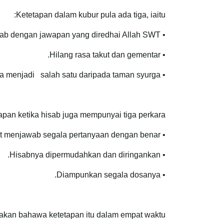
Ketetapan dalam kubur pula ada tiga, iaitu:
• Diberi ilham oleh Allah SWT untuk menjawab dengan jawapan yang diredhai Allah SWT.
• Hilang rasa takut dan gementar.
• Melihat tempatnya di syurga sehingga kuburnya menjadi salah satu daripada taman syurga.
pan ketika hisab juga mempunyai tiga perkara:
• Allah SWT memberinya ilham sehingga dapat menjawab segala pertanyaan dengan benar.
• Hisabnya dipermudahkan dan diringankan.
• Diampunkan segala dosanya.
akan bahawa ketetapan itu dalam empat waktu: