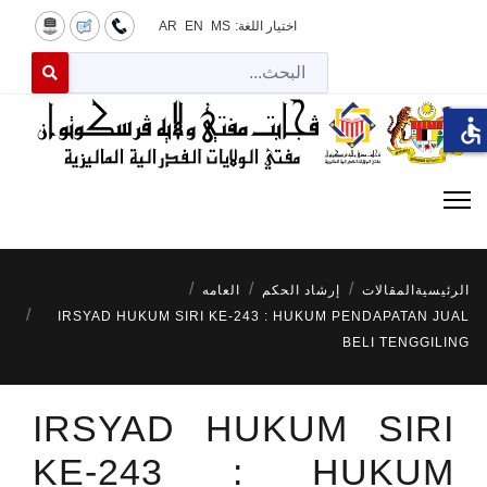
اختيار اللغة:
MS
EN
AR
البح
 for results.
accessible
الرئيسية
المقالات
إرشاد الحكم
العامه
IRSYAD HUKUM SIRI KE-243 : HUKUM PENDAPATAN JUAL
BELI TENGGILING
IRSYAD HUKUM SIRI
KE-243 : HUKUM