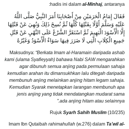
hadis ini dalam
al-Minhaj
, antaranya:
فَقَالَ إِمَامُ الْحَرَمَيْنِ مِنْ أَصْحَابِنَا أَمَرَ النَّبِيُّ صَلَّى اللَّهُ
عَلَيْهِ وَسَلَّمَ أَوَّلًا بِقَتْلِهَا كُلِّهَا ثُمَّ نُسِخَ ذَلِكَ وَنُهِيَ عَنْ قَتْلِهَا
إِلَّا الْأَسْوَدَ الْبَهِيمَ ثُمَّ اسْتَقَرَّ الشَّرْعُ عَلَى النَّهْيِ عَنْ قَتْلِ
جَمِيعِ الْكِلَابِ الَّتِي لَا ضَرَرَ فِيهَا سَوَاءٌ الْأَسْوَدُ وَغَيْرُهُ
Maksudnya:
“Berkata Imam al-Haramain daripada ashab
kami (ulama Syafieyyah) bahawa Nabi SAW mengarahkan
agar dibunuh semua anjing pada permulaan sahaja
kemudian arahan itu dimansukhkan lalu ditegah daripada
membunuh anjing melainkan anjing hitam legam sahaja.
Kemudian Syarak menetapkan larangan membunuh apa
jenis anjing yang tidak mendatangkan mudarat sama
ada anjing hitam atau selainnya.”
Rujuk
Syarh Sahih Muslim
(10/235)
Imam Ibn Qutaibah
rahimahullah
(w.276) dalam
Ta’wil al-