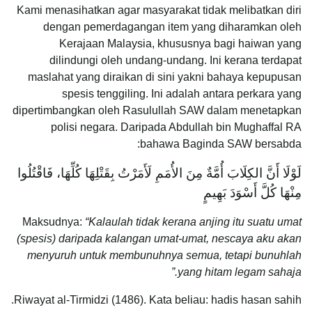
Kami menasihatkan agar masyarakat tidak melibatkan diri
dengan pemerdagangan item yang diharamkan oleh
Kerajaan Malaysia, khususnya bagi haiwan yang
dilindungi oleh undang-undang. Ini kerana terdapat
maslahat yang diraikan di sini yakni bahaya kepupusan
spesis tenggiling. Ini adalah antara perkara yang
dipertimbangkan oleh Rasulullah SAW dalam menetapkan
polisi negara. Daripada Abdullah bin Mughaffal RA
bahawa Baginda SAW bersabda:
لَوْلَا أَنَّ الكِلَابَ أُمَّةٌ مِنَ الأُمَمِ لَأَمَرْتُ بِقَتْلِهَا كُلِّهَا، فَاقْتُلُوا
مِنْهَا كُلَّ أَسْوَدَ بَهِيمٍ
Maksudnya:
“Kalaulah tidak kerana anjing itu suatu umat
(spesis) daripada kalangan umat-umat, nescaya aku akan
menyuruh untuk membunuhnya semua, tetapi bunuhlah
yang hitam legam sahaja.”
Riwayat al-Tirmidzi (1486). Kata beliau: hadis hasan sahih.