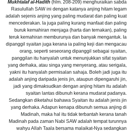
Mukhtalaf al-Hadith
(hlm. 208-209) menghuraikan sabda
Rasulullah SAW ini dengan katanya anjing hitam legam
adalah sejenis anjing yang paling mudarat dan paling kuat
mencederakan. Ia juga paling kurang manfaat dan paling
buruk kemahiran menjaga (harta dan ternakan), paling
teruk kemahiran memburunya dan banyak mengantuk. Ia
dipanggil syaitan juga kerana ia paling keji dan mengacau
orang, seperti seseorang dipanggil sebagai syaitan,
panggilan itu hanyalah untuk menunjukkan sifat syaitan
yang derhaka, atau singa yang menyerang, atau serigala,
yakni itu hanyalah permisalan sahaja. Boleh jadi juga itu
adalah anjing daripada jenis jin, ataupun dipengaruhi jin,
jadi yang dimaksudkan dengan anjing hitam itu adalah
syaitan lantas dibunuh kerana mudarat padanya.
Sedangkan diketahui bahawa Syaitan itu adalah jenis jin
yang derhaka. Adapun kenapa dibunuh semua anjing di
Madinah, maka hal itu tidak terbantah kerana tanah
Madinah pada zaman Nabi SAW adalah tempat turunnya
wahyu Allah Taala bersama malaikat-Nya sedangkan