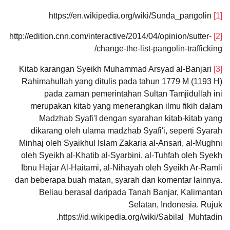
https://en.wikipedia.org/wiki/Sunda_pangolin
[1]
http://edition.cnn.com/interactive/2014/04/opinion/sutter-
[2]
change-the-list-pangolin-trafficking/
Kitab karangan Syeikh Muhammad Arsyad al-Banjari
[3]
Rahimahullah yang ditulis pada tahun 1779 M (1193 H)
pada zaman pemerintahan Sultan Tamjidullah ini
merupakan kitab yang menerangkan ilmu fikih dalam
Madzhab Syafi'I dengan syarahan kitab-kitab yang
dikarang oleh ulama madzhab Syafi'i, seperti Syarah
Minhaj oleh Syaikhul Islam Zakaria al-Ansari, al-Mughni
oleh Syeikh al-Khatib al-Syarbini, al-Tuhfah oleh Syekh
Ibnu Hajar Al-Haitami, al-Nihayah oleh Syeikh Ar-Ramli
dan beberapa buah matan, syarah dan komentar lainnya.
Beliau berasal daripada Tanah Banjar, Kalimantan
Selatan, Indonesia. Rujuk
https://id.wikipedia.org/wiki/Sabilal_Muhtadin.