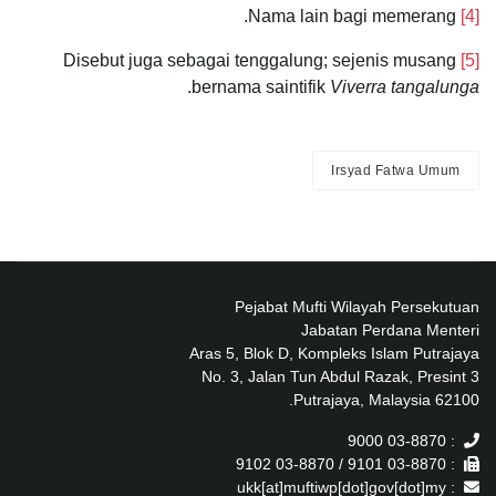
Nama lain bagi memerang.
[4]
Disebut juga sebagai tenggalung; sejenis musang
[5]
.
bernama saintifik
Viverra tangalunga
Irsyad Fatwa Umum
Pejabat Mufti Wilayah Persekutuan
Jabatan Perdana Menteri
Aras 5, Blok D, Kompleks Islam Putrajaya
No. 3, Jalan Tun Abdul Razak, Presint 3
62100 Putrajaya, Malaysia.
: 03-8870 9000
: 03-8870 9101 / 03-8870 9102
: ukk[at]muftiwp[dot]gov[dot]my