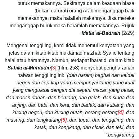
buruk memakannya. Sekiranya dalam keadaan biasa
(bukan darurat) orang Arab menganggap baik
memakannya, maka halallah makannya. Jika mereka
menganggap buruk maka haramlah memakannya. Rujuk
Matla’ al-Badrain
(2/29).
Mengenai tenggiling, kami tidak menemui kenyataan yang
jelas dalam kitab-kitab muktamad mazhab Syafie tentang
halal atau haramnya. Namun, terdapat ibarat di dalam kitab
Sabila al-Muhtadin
[3]
(hlm. 258) menyebut pengharaman
haiwan tenggiling ini:
“(dan haram) baghal dan keldai
negeri dan tiap-tiap yang mempunyai taring yang kuat
yang menguasai dengan dia seperti macan yang besar,
dan macan dahan, dan beruang, dan gajah, dan singa dan
anjing, dan babi, dan kera, dan badak, dan kubang, dan
kucing negeri, dan kucing hutan, berang-berang
[4]
, dan
musang, dan tengkalung
[5]
, dan tupai,
dan tenggiling
, dan
katak, dan kongkang, dan cicak, dan teki, dan
bengkarung.”