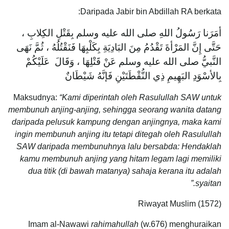
Daripada Jabir bin Abdillah RA berkata:
أمَرَنا رَسُولُ اللهِ صلى الله عليه وسلم بِقَتْلِ الكِلابِ ،
حَتَّى إِنَّ المَرْأةَ تَقْدُمُ مِنَ البَادِيَةِ بِكَلْبِهَا فَنَقْتُلُهُ ، ثُمَّ نَهَى
النَّبيُّ صلى الله عليه وسلم عَنْ قَتْلِهَا ، وَقَالَ عَلَيْكُمْ
بِالأسْوَدِ البَهِيمِ ذِي النُّقْطَتَيْنِ فَإنَّهُ شَيْطَانٌ
Maksudnya:
“Kami diperintah oleh Rasulullah SAW untuk
membunuh anjing-anjing, sehingga seorang wanita datang
daripada pelusuk kampung dengan anjingnya, maka kami
ingin membunuh anjing itu tetapi ditegah oleh Rasulullah
SAW daripada membunuhnya lalu bersabda: Hendaklah
kamu membunuh anjing yang hitam legam lagi memiliki
dua titik (di bawah matanya) sahaja kerana itu adalah
syaitan.”
Riwayat Muslim (1572)
Imam al-Nawawi
rahimahullah
(w.676) menghuraikan