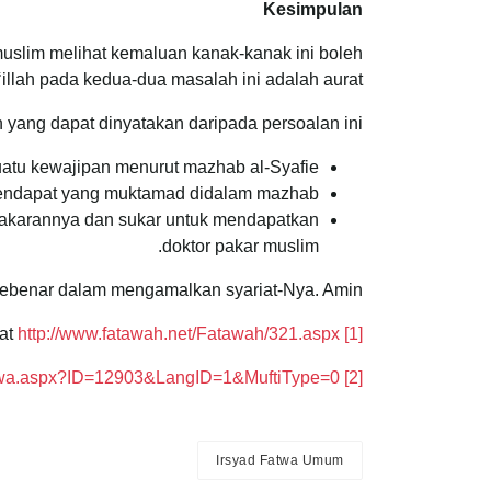
Kesimpulan
slim melihat kemaluan kanak-kanak ini boleh
llah pada kedua-dua masalah ini adalah aurat.
 yang dapat dinyatakan daripada persoalan ini:
atu kewajipan menurut mazhab al-Syafie.
pendapat yang muktamad didalam mazhab.
pakarannya dan sukar untuk mendapatkan
doktor pakar muslim.
ebenar dalam mengamalkan syariat-Nya. Amin.
http://www.fatawah.net/Fatawah/321.aspx
Lihat
[1]
wFatwa.aspx?ID=12903&LangID=1&MuftiType=0
Lihat
[2]
Irsyad Fatwa Umum