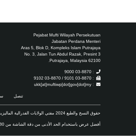
Pejabat Mufti Wilayah Persekutuan
Jabatan Perdana Menteri
Aras 5, Blok D, Kompleks Islam Putrajaya
No. 3, Jalan Tun Abdul Razak, Presint 3
62100 Putrajaya, Malaysia.
: 03-8870 9000
: 03-8870 9101 / 03-8870 9102
: ukk[at]muftiwp[dot]gov[dot]my
تنصل
سي
حقوق النسخ والطبع 2024 مفتي الولايات الفدرالية الماليزية
أفضل عرض باستخدام الحد الأدنى من دقة الشاشة من 1920x1080 على أحدث إصدار من متصفح الويب موزيلا فايرفوكس, مايكروسوفت إيدج أو جوجل كروم