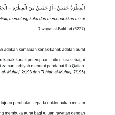
الْفِطْرَةُ خَمْسٌ - أَوْ خَمْسٌ مِنَ الْفِطْرَةِ – الْخِتَانُ
 ketiak, memotong kuku dan memendekkan misai."
Riwayat al-Bukhari (6227)
ah adakah kemaluan kanak-kanak adalah aurat.
 kanak-kanak perempuan, iaitu dikira sebagai
i zaman tarbiyah menurut pendapat Ibn Qattan.
 al- Muhtaj
,
2/193 dan
Tuhfah al-Muhtaj
,
7/196)
tujuan perubatan kepada doktor bukan muslim.
yang membuka aurat bagi tujuan rawatan dengan