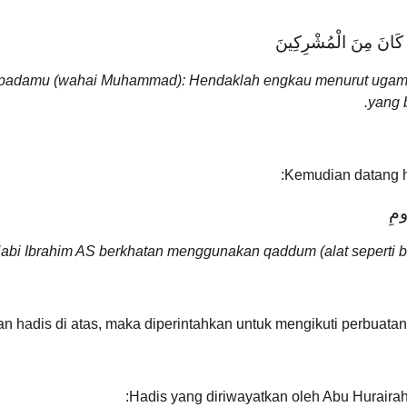
وَمَا كَانَ مِنَ الْمُشْرِكِينَ
damu (wahai Muhammad): Hendaklah engkau menurut ugama Nab
yang b
Kemudian datang h
ُومِ
bi Ibrahim AS berkhatan menggunakan qaddum (alat seperti bel
an hadis di atas, maka diperintahkan untuk mengikuti perbuatan
Hadis yang diriwayatkan oleh Abu Hurairah