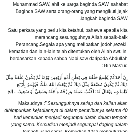
Muhammad SAW, ahli keluarga baginda SAW, sahabat
Baginda SAW serta orang-orang yang mengikuti jejak
langkah baginda SAW.
Satu perkara yang perlu kita ketahui, bahawa apabila kita
merancang sesungguhnya Allah sebaik-baik
Perancang.Segala apa yang melibatkan jodoh,rezeki,
kematian dan lain-lain telah ditentukan oleh Allah swt. Ini
berdasarkan kepada sabda Nabi saw daripada Abdullah
Bin Mas’ud :
إِنَّ أَحَدَكُمْ يُجْمعُ خَلْقُهُ فِي بَطْنِ أُمِّهِ أَرْبَعِينَ يَوْمًا ثُمَّ يَكُونُ عَلَقَةً مِثْلَ
ذَلِكَ ثُمَّ يَكُونُ مُضْغَةً مِثْلَ ذَلِكَ ثُمَّ يَبْعَثُ اللهُ مَلَكًا فَيُؤْمَرُ بِأَرْبَعِ
كَلِمَاتٍ، وَيُقَالُ لَهُ: اكْتُبْ عَمَلَهُ وَرِزْقَهُ وَأَجَلَهُ وَشَقِيٌّ أَوْ سَعِيدٌ.... إلخ
Maksudnya :
” Sesungguhnya setiap dari kalian akan
dihimpunkan kejadiannya di dalam perut ibunya selama 40
hari kemudian menjadi segumpal darah dalam tempoh
yang sama. Kemudian menjadi segumpal daging dalam
tempoh yang sama. Kemudian Allah mengutuskan