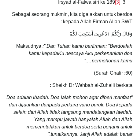
Irsyad al-Fatwa siri ke 189
[3]
Sebagai seorang mukmin, kita digalakkan untuk berdoa
kepada Allah.Firman Allah SWT :
وَقَالَ رَبُّكُمُ ٱدْعُونِىٓ أَسْتَجِبْ لَكُمْ
Maksudnya
:” Dan Tuhan kamu berfirman: "Berdoalah
kamu kepadaKu nescaya Aku perkenankan doa
permohonan kamu….”
(Surah Ghafir :60)
Sheikh Dr Wahbah al-Zuhaili berkata :
“Doa adalah ibadah. Doa ialah mohon agar diberi manfaat
dan dijauhkan daripada perkara yang buruk. Doa kepada
selain dari Allah tidak langsung mendatangkan faedah.
Yang mampu jawab hanyalah Allah dan Allah
memerintahkan untuk berdoa serta berjanji untuk
tunaikannya. Janji Allah adalah benar.”