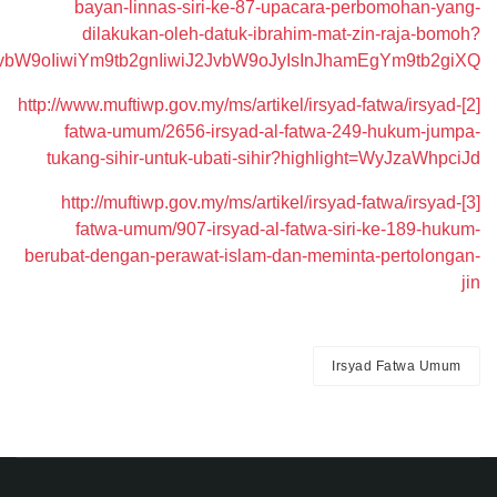
bayan-linnas-siri-ke-87-upacara-perbomohan-yang-
dilakukan-oleh-datuk-ibrahim-mat-zin-raja-bomoh?
bW9oIiwiYm9tb2gnIiwiJ2JvbW9oJyIsInJhamEgYm9tb2giXQ==
http://www.muftiwp.gov.my/ms/artikel/irsyad-fatwa/irsyad-
[2]
fatwa-umum/2656-irsyad-al-fatwa-249-hukum-jumpa-
tukang-sihir-untuk-ubati-sihir?highlight=WyJzaWhpciJd
http://muftiwp.gov.my/ms/artikel/irsyad-fatwa/irsyad-
[3]
fatwa-umum/907-irsyad-al-fatwa-siri-ke-189-hukum-
berubat-dengan-perawat-islam-dan-meminta-pertolongan-
jin
Irsyad Fatwa Umum