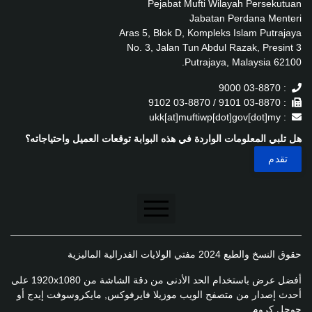
Pejabat Mufti Wilayah Persekutuan
Jabatan Perdana Menteri
Aras 5, Blok D, Kompleks Islam Putrajaya
No. 3, Jalan Tun Abdul Razak, Presint 3
62100 Putrajaya, Malaysia.
: 03-8870 9000
: 03-8870 9101 / 03-8870 9102
: ukk[at]muftiwp[dot]gov[dot]my
هل تلبي المعلومات الواردة في هذه البوابة توقعات العميل واحتياجاته؟
تنصل
حقوق النسخ والطبع 2024 مفتي الولايات الفدرالية الماليزية
سياسة الخصوصية
أفضل عرض باستخدام الحد الأدنى من دقة الشاشة من 1920x1080 على
سياسة الخصوصية
أحدث إصدار من متصفح الويب موزيلا فايرفوكس, مايكروسوفت إيدج أو
جوجل كروم