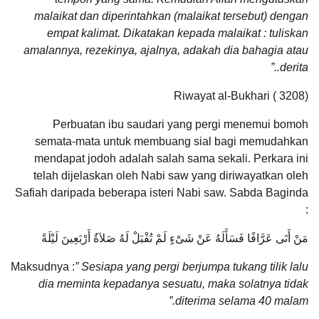
malaikat dan diperintahkan (malaikat tersebut) dengan
empat kalimat. Dikatakan kepada malaikat : tuliskan
amalannya, rezekinya, ajalnya, adakah dia bahagia atau
derita..”
Riwayat al-Bukhari ( 3208)
Perbuatan ibu saudari yang pergi menemui bomoh
semata-mata untuk membuang sial bagi memudahkan
mendapat jodoh adalah salah sama sekali. Perkara ini
telah dijelaskan oleh Nabi saw yang diriwayatkan oleh
Safiah daripada beberapa isteri Nabi saw. Sabda Baginda
:
مَنْ أَتَى عَرَّافًا فَسَأَلَهُ عَنْ شَىْءٍ لَمْ تُقْبَلْ لَهُ صَلاَةٌ أَرْبَعِينَ لَيْلَةً
Maksudnya :
” Sesiapa yang pergi berjumpa tukang tilik lalu
dia meminta kepadanya sesuatu, maka solatnya tidak
diterima selama 40 malam.”