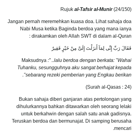
Rujuk
al-Tafsir al-Munir
(24/150)
Jangan pernah meremehkan kuasa doa. Lihat sahaja doa
Nabi Musa ketika Baginda berdoa yang mana ianya
dirakamkan oleh Allah SWT di dalam al-Quran :
فَقَالَ رَبِّ إِنِّى لِمَآ أَنزَلْتَ إِلَىَّ مِنْ خَيْرٍ فَقِيرٌ
Maksudnya
:” ..lalu berdoa dengan berkata: "Wahai
Tuhanku, sesungguhnya aku sangat berhajat kepada
sebarang rezeki pemberian yang Engkau berikan".
(Surah al-Qasas : 24)
Bukan sahaja diberi ganjaran atas pertolongan yang
dihulurkannya bahkan ditawarkan oleh seorang lelaki
untuk berkahwin dengan salah satu anak gadisnya.
Teruskan berdoa dan bermunajat. Di samping berusaha
mencari.