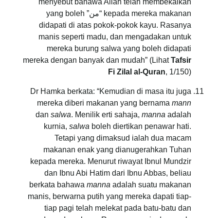
menyebut bahawa Allah telah membekalkan
kepada mereka makanan “من” yang boleh
didapati di atas pokok-pokok kayu. Rasanya
manis seperti madu, dan mengadakan untuk
mereka burung salwa yang boleh didapati
mereka dengan banyak dan mudah” (Lihat
Tafsir
Fi Zilal al-Quran
, 1/150)
Dr Hamka berkata: “Kemudian di masa itu juga
mereka diberi makanan yang bernama
mann
dan
salwa
. Menilik erti sahaja,
manna
adalah
kurnia,
salwa
boleh diertikan penawar hati.
Tetapi yang dimaksud ialah dua macam
makanan enak yang dianugerahkan Tuhan
kepada mereka. Menurut riwayat Ibnul Mundzir
dan Ibnu Abi Hatim dari Ibnu Abbas, beliau
berkata bahawa
manna
adalah suatu makanan
manis, berwarna putih yang mereka dapati tiap-
tiap pagi telah melekat pada batu-batu dan