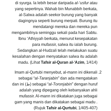
di syurga. Ia lebih besar daripada
al-‘usfur
atau
yang sepertinya. Wahab bin Munabbih berkata,
al-Salwa adalah seekor burung yang banyak
dagingnya seperti burung merpati. Burung itu
mendatangi mereka dan mereka pun
mengambilnya seminggu sekali pada hari Sabtu.
Ibnu ‘Athiyyah berkata, menurut kesepakatan
para mufassir, salwa itu ialah burung.
Sedangkan al-Hudzali telah melakukan suatu
kesalahan dengan menyatakan salwa itu adalah
madu. (Lihat
Tafsir al-Quran al-‘Azim
, 1/414)
Imam al-Qurtubi menyebut, al-mann ini dikenali
sebagai “
al-Taranjabin
” dan ada mengatakan
al-Toronjabin
sebagai “
” dengan huruf (ط) dan ini
adalah yang dipegang oleh kebanyakan ahli
mufassir. Al-mann ini dikatakan juga sebagai
gam yang manis dan dikatakan sebagai madu .
(Rujuk
Tafsir al-Qurtubi
, 1/405-407)