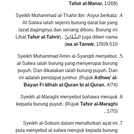
Tafsir al-Manar,
1/268)
Syeikh Muhammad al-Thahir Ibn ‘Asyur berkata:
Al-Salwa ialah sejenis burung darat liar yang
lazat dagingnya dan senang diburu. Burung ini
juga diberi nama السُّمَّانِيِّ . (Lihat
Tafsir al-Tahrir
wa al-Tanwir,
1/509-510)
Syeikh Muhammad Amin al-Syanqiti menyebut,
al-Salwa ialah burung yang menyerupai burung
puyuh. Dan dikatakan ialah burung puyuh. Dan
ini adalah pendapat jumhur. (Rujuk
Adhwa’ al-
Bayan Fi Idhah al-Quran bi al-Quran
, 4/74)
Syeikh al-Maraghi menyebut bahawa merujuk
kepada burung puyuh. (Rujuk
Tafsir al-Maraghi
, 1/70)
Syeikh al-Sobuni dalam menafsirkan ayat ini
pula menyebut al-salwa merujuk kepada burung