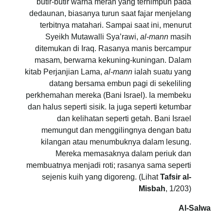
butir-butir warna merah yang terhimpun pada
dedaunan, biasanya turun saat fajar menjelang
terbitnya matahari. Sampai saat ini, menurut
Syeikh Mutawalli Sya’rawi,
al-mann
masih
ditemukan di Iraq. Rasanya manis bercampur
masam, berwarna kekuning-kuningan. Dalam
kitab Perjanjian Lama,
al-mann
ialah suatu yang
datang bersama embun pagi di sekeliling
perkhemahan mereka (Bani Israel). Ia membeku
dan halus seperti sisik. Ia juga seperti ketumbar
dan kelihatan seperti getah. Bani Israel
memungut dan menggilingnya dengan batu
kilangan atau menumbuknya dalam lesung.
Mereka memasaknya dalam periuk dan
membuatnya menjadi roti; rasanya sama seperti
sejenis kuih yang digoreng. (Lihat
Tafsir al-
Misbah
, 1/203)
Al-Salwa