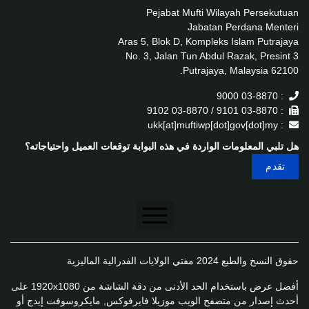
Pejabat Mufti Wilayah Persekutuan
Jabatan Perdana Menteri
Aras 5, Blok D, Kompleks Islam Putrajaya
No. 3, Jalan Tun Abdul Razak, Presint 3
62100 Putrajaya, Malaysia.
: 03-8870 9000
: 03-8870 9101 / 03-8870 9102
: ukk[at]muftiwp[dot]gov[dot]my
هل تلبي المعلومات الواردة في هذه البوابة توقعات العميل واحتياجاته؟
تنصل
حقوق النسخ والطبع 2024 مفتي الولايات الفدرالية الماليزية
سياسة الخصوصية
أفضل عرض باستخدام الحد الأدنى من دقة الشاشة من 1920x1080 على
سياسة الخصوصية
أحدث إصدار من متصفح الويب موزيلا فايرفوكس, مايكروسوفت إيدج أو