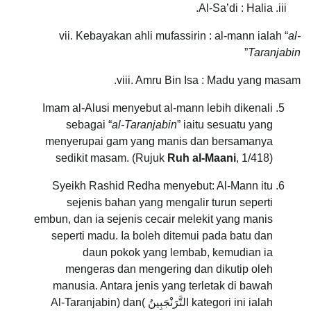
Al-Sa’di : Halia.
vii. Kebayakan ahli mufassirin : al-mann ialah “
al-
”
Taranjabin
viii. Amru Bin Isa : Madu yang masam.
Imam al-Alusi menyebut al-mann lebih dikenali
sebagai “
al-Taranjabin
” iaitu sesuatu yang
menyerupai gam yang manis dan bersamanya
sedikit masam. (Rujuk
Ruh al-Maani
, 1/418)
Syeikh Rashid Redha menyebut: Al-Mann itu
sejenis bahan yang mengalir turun seperti
embun, dan ia sejenis cecair melekit yang manis
seperti madu. Ia boleh ditemui pada batu dan
daun pokok yang lembab, kemudian ia
mengeras dan mengering dan dikutip oleh
manusia. Antara jenis yang terletak di bawah
kategori ini ialah التَّرَنْجَبِينُ )Al-Taranjabin) dan