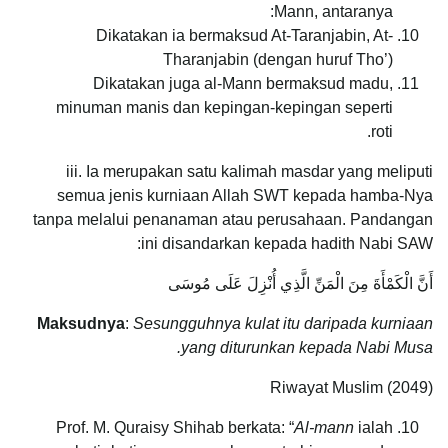
Mann, antaranya:
Dikatakan ia bermaksud At-Taranjabin, At-
Tharanjabin (dengan huruf Tho’)
Dikatakan juga al-Mann bermaksud madu,
minuman manis dan kepingan-kepingan seperti
roti.
iii. Ia merupakan satu kalimah masdar yang meliputi
semua jenis kurniaan Allah SWT kepada hamba-Nya
tanpa melalui penanaman atau perusahaan. Pandangan
ini disandarkan kepada hadith Nabi SAW:
أَنَّ الْكَمْأَةَ مِنَ الْمَنِّ الَّذِي أُنْزِلَ عَلَى مُوسَى
Maksudnya
:
Sesungguhnya kulat itu daripada kurniaan
yang diturunkan kepada Nabi Musa.
Riwayat Muslim (2049)
Prof. M. Quraisy Shihab berkata: “
Al-mann
ialah