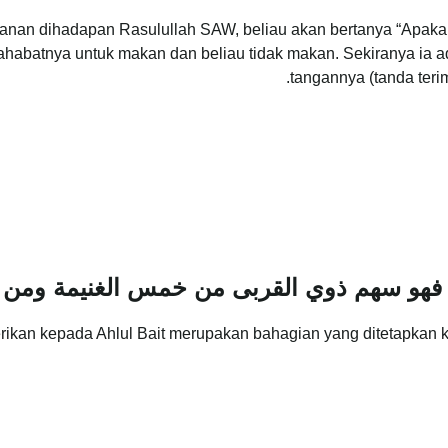
nan dihadapan Rasulullah SAW, beliau akan bertanya “Apakah 
ahabatnya untuk makan dan beliau tidak makan. Sekiranya ia 
tangannya (tanda teri
 فهو سهم ذوي القربى من خمس الغنيمة ومن 
rikan kepada Ahlul Bait merupakan bahagian yang ditetapkan 