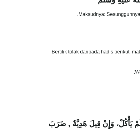
Maksudnya: Sesungguhnya 
Bertitik tolak daripada hadis berikut, 
Wa
مْ يَأْكُلْ، وَإِنْ قِيلَ هَدِيَّةٌ‏ ,‏ ضَرَبَ