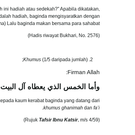
ini hadiah atau sedekah?” Apabila dikatakan,
adalah hadiah, baginda mengisyaratkan dengan
ma) Lalu baginda makan bersama para sahabat.
(Hadis riwayat Bukhari, No. 2576)
Khumus
(1/5 daripada jumlah);
Firman Allah:
وأما الخمس الذي يعطاه آل البيت
kepada kaum kerabat baginda yang datang dari
khumus ghanimah
dan
fa’i.
Tafsir Ibnu Katsir
, m/s 4/59)
(Rujuk