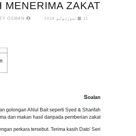
 MENERIMA ZAKAT?
MOHAMMAD IZZHAR FAIZZY OSMAN
11 تموز/يوليو 2019
S
oalan
an golongan Ahlul Bait seperti Syed & Sharifah
ma dan makan hasil daripada pemberian zakat?
an perkara tersebut. Terima kasih Dato' Seri.