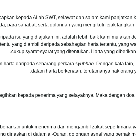
diucapkan kepada Allah SWT, selawat dan salam kami panjatka
da, para sahabat, serta golongan yang mengikuti jejak langkah
da isu yang diajukan ini, adalah lebih baik kami mulakan deng
ertentu yang diambil daripada sebahagian harta tertentu, yang w
cukup syarat-syarat yang ditentukan. Harta yang diberikan
n harta daripada sebarang perkara
syubhah
. Dengan kata lain
dalam harta berkenaan, terutamanya hak orang 
a diagihkan kepada penerima yang selayaknya. Maka dengan do
benarkan untuk menerima dan mengambil zakat sepertimana ya
ng dinaskan di dalam al-Quran, golongan asnaf yang berhak me