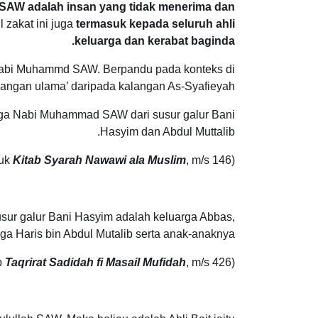
AW adalah insan yang tidak menerima dan
 zakat ini juga
termasuk kepada seluruh ahli
keluarga dan kerabat baginda.
 Nabi Muhammd SAW. Berpandu pada konteks di
ngan ulama’ daripada kalangan As-Syafieyah.
ga Nabi Muhammad SAW dari susur galur Bani
Hasyim dan Abdul Muttalib.
Kitab Syarah Nawawi ala Muslim
, m/s 146)
(Rujuk
sur galur Bani Hasyim adalah keluarga Abbas,
rga Haris bin Abdul Mutalib serta anak-anaknya.
Taqrirat Sadidah fi Masail Mufidah
, m/s 426)
(Rujuk kitab