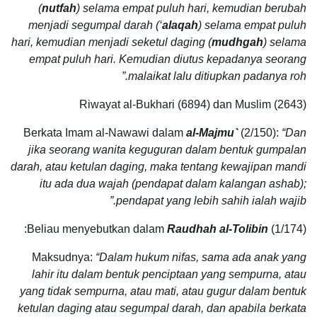
(
nutfah
) selama empat puluh hari, kemudian berubah
menjadi segumpal darah (‘
alaqah
) selama empat puluh
hari, kemudian menjadi seketul daging (
mudhgah
) selama
empat puluh hari. Kemudian diutus kepadanya seorang
malaikat lalu ditiupkan padanya roh.”
Riwayat al-Bukhari (6894) dan Muslim (2643)
Berkata Imam al-Nawawi dalam
al-Majmu`
(2/150):
“Dan
jika seorang wanita keguguran dalam bentuk gumpalan
darah, atau ketulan daging, maka tentang kewajipan mandi
itu ada dua wajah (pendapat dalam kalangan ashab);
pendapat yang lebih sahih ialah wajib.”
Beliau menyebutkan dalam
Raudhah al-Tolibin
(1/174):
Maksudnya:
“Dalam hukum nifas, sama ada anak yang
lahir itu dalam bentuk penciptaan yang sempurna, atau
yang tidak sempurna, atau mati, atau gugur dalam bentuk
ketulan daging atau segumpal darah, dan apabila berkata