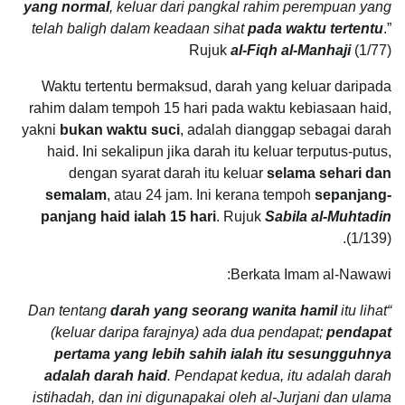
yang normal
, keluar dari pangkal rahim perempuan yang
telah baligh dalam keadaan sihat
pada waktu tertentu
.”
Rujuk
al-Fiqh al-Manhaji
(1/77)
Waktu tertentu bermaksud, darah yang keluar daripada
rahim dalam tempoh 15 hari pada waktu kebiasaan haid,
yakni
bukan waktu suci
, adalah dianggap sebagai darah
haid. Ini sekalipun jika darah itu keluar terputus-putus,
dengan syarat darah itu keluar
selama sehari dan
semalam
, atau 24 jam. Ini kerana tempoh
sepanjang-
panjang haid ialah 15 hari
. Rujuk
Sabila al-Muhtadin
(1/139).
Berkata Imam al-Nawawi:
darah yang seorang wanita hamil
itu lihat
“Dan tentang
(keluar daripa farajnya) ada dua pendapat;
pendapat
pertama yang lebih sahih ialah itu sesungguhnya
adalah darah haid
. Pendapat kedua, itu adalah darah
istihadah, dan ini digunapakai oleh al-Jurjani dan ulama