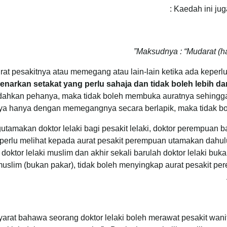
Kaedah ini juga
Maksudnya : “Mudarat (ha
rat pesakitnya atau memegang atau lain-lain ketika ada kepe
enarkan setakat yang perlu sahaja dan tidak boleh lebih dar
hkan pehanya, maka tidak boleh membuka auratnya sehingga l
nya hanya dengan memegangnya secara berlapik, maka tidak bo
utamakan doktor lelaki bagi pesakit lelaki, doktor perempuan b
a perlu melihat kepada aurat pesakit perempuan utamakan dah
ktor lelaki muslim dan akhir sekali barulah doktor lelaki buk
lim (bukan pakar), tidak boleh menyingkap aurat pesakit pere
arat bahawa seorang doktor lelaki boleh merawat pesakit wan