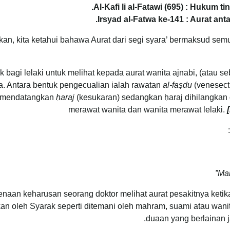
Al-Kafi li al-Fatawi (695) : Hukum t
Irsyad al-Fatwa ke-141 : Aurat an
kan, kita ketahui bahawa Aurat dari segi syara’ bermaksud sem
ak bagi lelaki untuk melihat kepada aurat wanita ajnabi, (atau s
. Antara bentuk pengecualian ialah rawatan
al-faṣdu
(venesect
an mendatangkan
ḥaraj
(kesukaran) sedangkan ḥaraj dihilangkan o
merawat wanita dan wanita merawat lelaki.
Mak
enaan keharusan seorang doktor melihat aurat pesakitnya ket
an oleh Syarak seperti ditemani oleh mahram, suami atau wanita
duaan yang berlainan ja