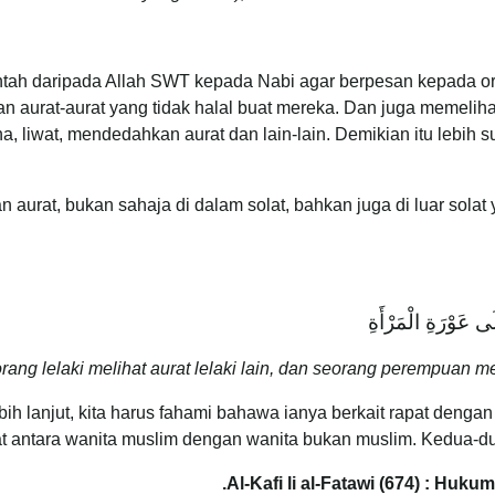
intah daripada Allah SWT kepada Nabi agar berpesan kepada 
n aurat-aurat yang tidak halal buat mereka. Dan juga memelih
, liwat, mendedahkan aurat dan lain-lain. Demikian itu lebih 
n aurat, bukan sahaja di dalam solat, bahkan juga di luar solat
َى عَوْرَةِ الْمَرْأَةِ
ang lelaki melihat aurat lelaki lain, dan seorang perempuan m
ih lanjut, kita harus fahami bahawa ianya berkait rapat dengan
t antara wanita muslim dengan wanita bukan muslim. Kedua-dua
Al-Kafi li al-Fatawi (674) : Huku