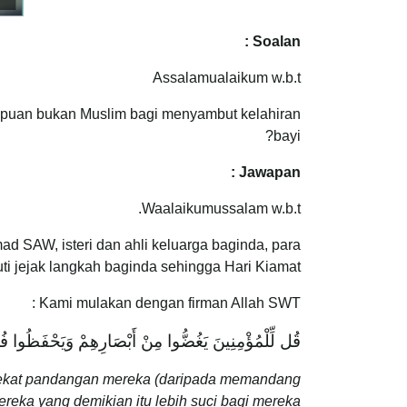
Soalan :
Assalamualaikum w.b.t
empuan bukan Muslim bagi menyambut kelahiran
bayi?
Jawapan :
Waalaikumussalam w.b.t.
d SAW, isteri dan ahli keluarga baginda, para
i jejak langkah baginda sehingga Hari Kiamat.
Kami mulakan dengan firman Allah SWT :
قُل لِّلْمُؤْمِنِينَ يَغُضُّوا مِنْ أَبْصَارِهِمْ وَيَحْفَظُوا فُرُ
yekat pandangan mereka (daripada memandang
ka yang demikian itu lebih suci bagi mereka”.