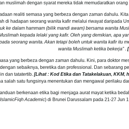
dan muslimah dengan syarat mereka tidak memudaratkan oran
keadaan realiti semasa yang berbeza dengan zaman dahulu. Ki
 di hadapan seorang wanita kafir melalui riwayat daripada U
 masuk ke dalam hammam (bilik mandi awam) bersama wanita Mu
Muslimah kepada lelaki yang kafir. Oleh yang demikian, apa yan
pada seorang wanita. Akan tetapi boleh untuk wanita kafir itu 
wanita Muslimah ketika bekerja”
.
semasa yang berbeza dengan zaman dahulu. Kini, para doktor mes
ngan sebaiknya, beretika dan professional. Dan sebarang pel
n dan tatatertib.
[Lihat : Kod Etika dan Tatakelakuan, KKM, ha
 salah satu fungsinya menentukan dan mengawal perilaku dan t
panduan berkenaan etika bagi menjaga aurat mayat ketika bed
IslamicFiqh Academic
) di Brunei Darussalam pada 21-27 Jun