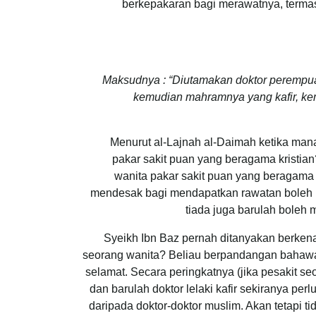
berkepakaran bagi merawatnya, termasuk
Maksudnya : “Diutamakan doktor perempu
kemudian mahramnya yang kafir, kemud
Menurut al-Lajnah al-Daimah ketika man
pakar sakit puan yang beragama kristi
wanita pakar sakit puan yang beragama I
mendesak bagi mendapatkan rawatan boleh p
tiada juga barulah boleh 
Syeikh Ibn Baz pernah ditanyakan berkena
seorang wanita? Beliau berpandangan bahawa do
selamat. Secara peringkatnya (jika pesakit se
dan barulah doktor lelaki kafir sekiranya pe
daripada doktor-doktor muslim. Akan tetapi 