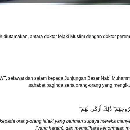
ih diutamakan, antara doktor lelaki Muslim dengan doktor per
h SWT, selawat dan salam kepada Junjungan Besar Nabi Muhamma
sahabat baginda serta orang-orang yang mengikut
وجَهُمْ ۚ ذَٰلِكَ أَزْكَىٰ لَهُمْ ۗ
kepada orang-orang lelaki yang beriman supaya mereka men
yang haram), dan memelihara kehormatan mere