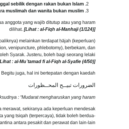
inggal sebilik dengan rakan bukan Islam.
tara muslimah dan wanita bukan muslim.
ua anggota yang wajib ditutup atau yang haram
dilihat.
[Lihat : al-Fiqh al-Manhaji (1/124)]
ebaliknya) melainkan terdapat ḥājah (keperluan)
ion, venipuncture, phlebotomy), berbekam, dan
leh Syarak. Justeru, boleh bagi seorang lelaki
[Lihat : al-Mu`tamad fi al-Fiqh al-Syafie (4/50)]
Begitu juga, hal ini bertepatan dengan kaedah :
الضرورات تبيــح المحــظورات
sudnya : “Mudarat mengharuskan yang haram”
ika merawat, sekiranya ada keperluan mendesak
 yang tsiqah (terpercaya), tidak boleh berdua-
ntina antara pesakit dan perawat dan lain-lain.