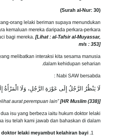
(Surah al-Nur: 30)
orang-orang lelaki beriman supaya menundukan
ara kemaluan mereka daripada perkara-perkara
suci bagi mereka.
[Lihat : al-Tafsir al-Muyassar,
m/s : 353]
 yang melibatkan interaksi kita sesama manusia
dalam kehidupan seharian.
Nabi SAW bersabda :
لَا يَنْظُرُ الرَّجُلُ إِلَى عَوْرَةِ الرَّجُلِ، وَلَا الْمَرْأَةُ إِل
elihat aurat perempuan lain”
[HR Muslim (338)]
 dua isu yang berbeza iaitu hukum doktor lelaki
 isu telah kami jawab dan bahaskan di dalam :
m doktor lelaki meyambut kelahiran bayi.