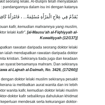
it seorang lelaki. Al-Bulqini telah menyatakan
pandangannya dalam isu ini dengan katanya :
يُقَدَّمُ فِي عِلاَجِ الْمَرْأَةِ مُسْلِمَةٌ... ، فَامْرَأَةٌ كَاف
uan kafir, kemudian mahramnya yang muslim,
or lelaki kafir”.
[al-Mausu‘ah al-Fiqhiyyah al-
Kuwaitiyyah (12/137)]
atkan rawatan daripada seorang doktor lelaki
an ialah mendapatkan rawatan daripada doktor
ita kristian. Sekiranya tiada juga dan keadaan
gan syarat bersamanya mahram. Dan sekiranya
atawa al-Lajnah al-Daimah, No. 3426, (17/260)]
 dengan doktor lelaki muslim sekiranya pesakit
erana ia melibatkan aurat wanita dan ini lebih
or wanita kafir, kemudian doktor lelaki muslim
ktor-doktor kafir sebaliknya dahulukan khidmat
a keperluan mendesak serta kekurangan doktor-