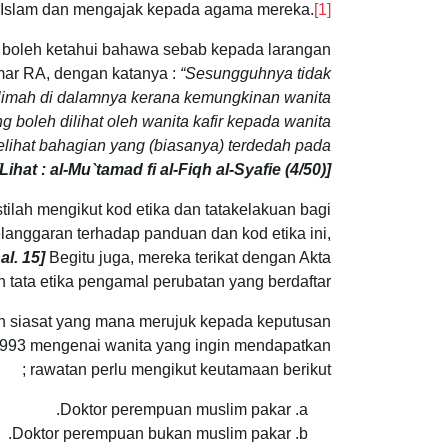
g Islam dan mengajak kepada agama mereka.
[1]
ta boleh ketahui bahawa sebab kepada larangan
mar RA, dengan katanya :
“Sesungguhnya tidak
slimah di dalamnya kerana kemungkinan wanita
g boleh dilihat oleh wanita kafir kepada wanita
melihat bahagian yang (biasanya) terdedah pada
[Lihat : al-Mu`tamad fi al-Fiqh al-Syafie (4/50)]
tilah mengikut kod etika dan tatakelakuan bagi
anggaran terhadap panduan dan kod etika ini,
l. 15]
Begitu juga, mereka terikat dengan Akta
ata etika pengamal perubatan yang berdaftar.
ah siasat yang mana merujuk kepada keputusan
 1993 mengenai wanita yang ingin mendapatkan
rawatan perlu mengikut keutamaan berikut ;
Doktor perempuan muslim pakar.
Doktor perempuan bukan muslim pakar.