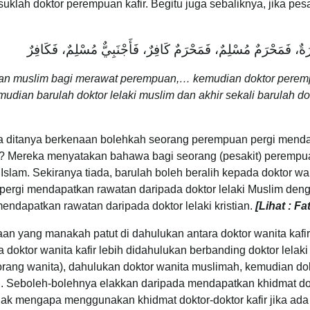
lah doktor perempuan kafir. Begitu juga sebaliknya, jika pesak
ِرَةٌ، فَمَحْرَمٌ مُسْلِمٌ، فَمَحْرَمٌ كَافِرٌ، فَأَجْنَبِيٌّ مُسْلِمٌ، فَكَافِرٌ
an muslim bagi merawat perempuan,… kemudian doktor peremp
ian barulah doktor lelaki muslim dan akhir sekali barulah dokt
a ditanya berkenaan bolehkah seorang perempuan pergi mendap
an? Mereka menyatakan bahawa bagi seorang (pesakit) perempu
slam. Sekiranya tiada, barulah boleh beralih kepada doktor wan
ergi mendapatkan rawatan daripada doktor lelaki Muslim den
mendapatkan rawatan daripada doktor lelaki kristian.
[Lihat : F
an yang manakah patut di dahulukan antara doktor wanita kafir
ktor wanita kafir lebih didahulukan berbanding doktor lelaki k
orang wanita), dahulukan doktor wanita muslimah, kemudian dokt
rlu. Seboleh-bolehnya elakkan daripada mendapatkan khidmat do
tidak mengapa menggunakan khidmat doktor-doktor kafir jika ad