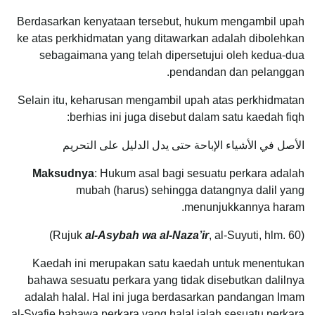
Berdasarkan kenyataan tersebut, hukum mengambil upah
ke atas perkhidmatan yang ditawarkan adalah dibolehkan
sebagaimana yang telah dipersetujui oleh kedua-dua
pendandan dan pelanggan.
Selain itu, keharusan mengambil upah atas perkhidmatan
berhias ini juga disebut dalam satu kaedah fiqh:
الأصل في الأشياء الإباحة حتى يدل الدليل على التحريم
Maksudnya
: Hukum asal bagi sesuatu perkara adalah
mubah (harus) sehingga datangnya dalil yang
menunjukkannya haram.
al-Asybah wa al-Naza’ir
, al-Suyuti, hlm. 60)
(Rujuk
Kaedah ini merupakan satu kaedah untuk menentukan
bahawa sesuatu perkara yang tidak disebutkan dalilnya
adalah halal. Hal ini juga berdasarkan pandangan Imam
al-Syafie bahawa perkara yang halal ialah sesuatu perkara