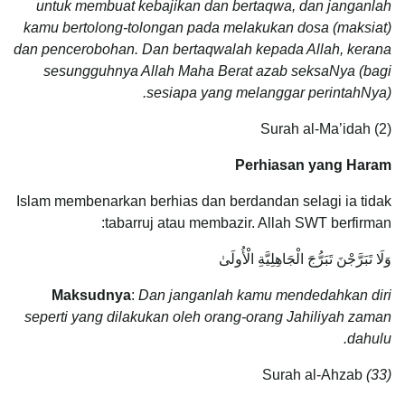
untuk membuat kebajikan dan bertaqwa, dan janganlah
kamu bertolong-tolongan pada melakukan dosa (maksiat)
dan pencerobohan. Dan bertaqwalah kepada Allah, kerana
sesungguhnya Allah Maha Berat azab seksaNya (bagi
sesiapa yang melanggar perintahNya).
Surah al-Ma’idah (2)
Perhiasan yang Haram
Islam membenarkan berhias dan berdandan selagi ia tidak
tabarruj atau membazir. Allah SWT berfirman:
وَلَا تَبَرَّجْنَ تَبَرُّجَ الْجَاهِلِيَّةِ الْأُولَىٰ
Maksudnya
:
Dan
janganlah kamu mendedahkan diri
seperti yang dilakukan oleh orang-orang Jahiliyah zaman
dahulu.
Surah al-Ahzab
(33)