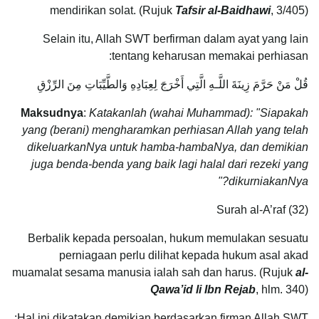
mendirikan solat. (Rujuk
Tafsir al-Baidhawi
, 3/405)
Selain itu, Allah SWT berfirman dalam ayat yang lain
tentang keharusan memakai perhiasan:
قُلْ مَنْ حَرَّمَ زِينَةَ اللَّـهِ الَّتِي أَخْرَجَ لِعِبَادِهِ وَالطَّيِّبَاتِ مِنَ الرِّزْقِ
Maksudnya
:
Katakanlah (wahai Muhammad): "Siapakah
yang (berani) mengharamkan perhiasan Allah yang telah
dikeluarkanNya untuk hamba-hambaNya, dan demikian
juga benda-benda yang baik lagi halal dari rezeki yang
dikurniakanNya?"
Surah al-A’raf (32)
Berbalik kepada persoalan, hukum memulakan sesuatu
perniagaan perlu dilihat kepada hukum asal akad
muamalat sesama manusia ialah sah dan harus. (Rujuk
al-
Qawa’id li Ibn Rejab
, hlm. 340)
Hal ini dikatakan demikian berdasarkan firman Allah SWT: