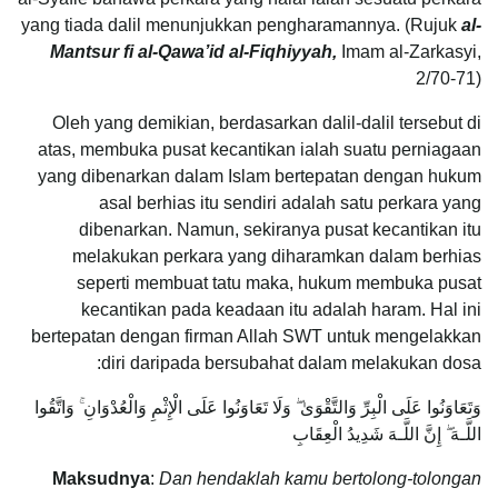
yang tiada dalil menunjukkan pengharamannya. (Rujuk
al-
Mantsur fi al-Qawa’id al-Fiqhiyyah
,
Imam al-Zarkasyi,
2/70-71)
Oleh yang demikian, berdasarkan dalil-dalil tersebut di
atas, membuka pusat kecantikan ialah suatu perniagaan
yang dibenarkan dalam Islam bertepatan dengan hukum
asal berhias itu sendiri adalah satu perkara yang
dibenarkan. Namun, sekiranya pusat kecantikan itu
melakukan perkara yang diharamkan dalam berhias
seperti membuat tatu maka, hukum membuka pusat
kecantikan pada keadaan itu adalah haram. Hal ini
bertepatan dengan firman Allah SWT untuk mengelakkan
diri daripada bersubahat dalam melakukan dosa:
وَتَعَاوَنُوا عَلَى الْبِرِّ وَالتَّقْوَىٰ ۖ وَلَا تَعَاوَنُوا عَلَى الْإِثْمِ وَالْعُدْوَانِ ۚ وَاتَّقُوا
اللَّـهَ ۖ إِنَّ اللَّـهَ شَدِيدُ الْعِقَابِ
Maksudnya
:
Dan hendaklah kamu bertolong-tolongan