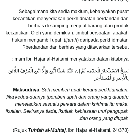
Sebagaimana kita sedia maklum, kebanyakan pusat
kecantikan menyediakan perkhidmatan berdandan dan
berhias di samping menjual barang atau produk
kecantikan. Oleh yang demikian, timbul persoalan, apakah
hukum mengambil upah (
ijarah
) daripada perkhidmatan
berdandan dan berhias yang ditawarkan tersebut?
Imam Ibn Hajar al-Haitami menyatakan dalam kitabnya:
يَصِحُّ الِاسْتِئْجَارُ لِلْخِدْمَةِ ثُمَّ إنْ عَيَّنَا شَيْئًا اُتُّبِعَ وَإِلَّا اتَّبَعَ الْعُرْفُ اللَّائِقَ
بِالْأَجِيرِ وَالْمُسْتَأْجِرِ
Maksudnya
:
Sah memberi upah kerana perkhidmatan.
Jika kedua-duanya (pemberi upah dan orang yang diupah)
menetapkan sesuatu perkara dalam khidmat itu maka,
ikutilah. Sekiranya tiada, ikutilah kebiasaan uruf pengupah
dan orang yang diupah.
Tuhfah al-Muhtaj,
Ibn Hajar al-Haitami, 24/378)
(Rujuk