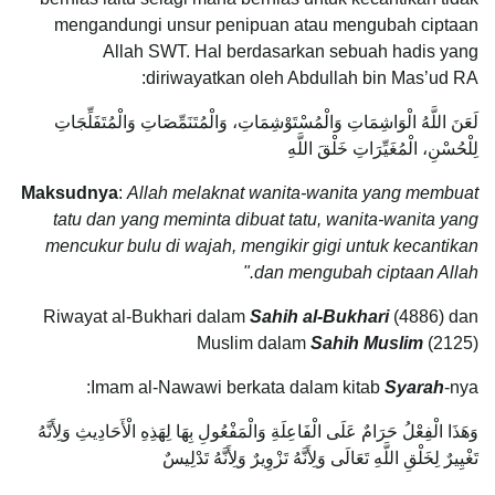
mengandungi unsur penipuan atau mengubah ciptaan
Allah SWT. Hal berdasarkan sebuah hadis yang
diriwayatkan oleh Abdullah bin Mas’ud RA:
لَعَنَ اللَّهُ الْوَاشِمَاتِ وَالْمُسْتَوْشِمَاتِ، وَالْمُتَنَمِّصَاتِ وَالْمُتَفَلِّجَاتِ
لِلْحُسْنِ، الْمُغَيِّرَاتِ خَلْقَ اللَّهِ‏
Maksudnya
:
Allah melaknat wanita-wanita yang membuat
tatu dan yang meminta dibuat tatu, wanita-wanita yang
mencukur bulu di wajah, mengikir gigi untuk kecantikan
dan mengubah ciptaan Allah."
Riwayat al-Bukhari dalam
Sahih al-Bukhari
(4886) dan
Muslim dalam
Sahih Muslim
(2125)
Imam al-Nawawi berkata dalam kitab
Syarah
-nya:
وَهَذَا الْفِعْلُ حَرَامٌ عَلَى الْفَاعِلَةِ وَالْمَفْعُولِ بِهَا لِهَذِهِ الْأَحَادِيثِ وَلِأَنَّهُ
تَغْيِيرٌ لِخَلْقِ اللَّهِ تَعَالَى وَلِأَنَّهُ تَزْوِيرٌ وَلِأَنَّهُ تَدْلِيسٌ