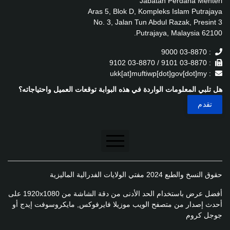
Jabatan Perdana Menteri
Aras 5, Blok D, Kompleks Islam Putrajaya
No. 3, Jalan Tun Abdul Razak, Presint 3
62100 Putrajaya, Malaysia.
: 03-8870 9000
: 03-8870 9101 / 03-8870 9102
: ukk[at]muftiwp[dot]gov[dot]my
هل تلبي المعلومات الواردة في هذه البوابة توقعات العميل واحتياجاته؟
تنصل
حقوق النسخ والطبع 2024 مفتي الولايات الفدرالية الماليزية
سياسة الخصوصية
أفضل عرض باستخدام الحد الأدنى من دقة الشاشة من 1920x1080 على
سياسة الخصوصية
أحدث إصدار من متصفح الويب موزيلا فايرفوكس, مايكروسوفت إيدج أو
جوجل كروم
سياسة تطبيق الخصوصية