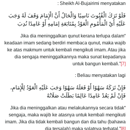
Sheikh Al-Bujairimi menyatakan :
فَلَوْ تَرَكَ الْقُنُوتَ نَاسِيًا وَالْحَالُ أَنَّ الْإِمَامَ وَقَفَ لَهُ وَجَبَ
عَلَيْهِ أَيْ الْمَأْمُومِ الْعَوْدُ بِمُتَابَعَةِ إمَامِهِ أَوْ عَامِدًا نُدِبَ
“Jika dia meninggalkan qunut kerana terlupa dalam
keadaan imam sedang berdiri membaca qunut, maka wajib
ke atas makmum untuk kembali mengikuti imam. Atau jika
dia sengaja meninggalkannya maka sunat kepadanya
untuk bangun kembali.”
[7]
Beliau menyatakan lagi :
فَإِنْ تَرَكَهُ سَهْوًا أَوْ فَعَلَهُ سَهْوًا وَجَبَ عَلَيْهِ الْعَوْدُ لِلْإِمَامِ،
فَإِنْ لَمْ يَعُدْ عَامِدًا عَالِمًا بَطَلَتْ صَلَاتُهُ
“Jika dia meninggalkan atau melakukannya secara tidak
sengaja, maka wajib ke atasnya untuk kembali mengikuti
imam. Jika dia tidak kembali bangun dan dia tahu (bahawa
dia tersalah) maka solatnya terbatal.”
[8]