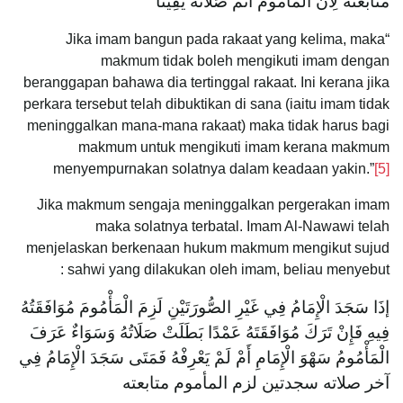
مُتَابَعَتُهُ لِأَنَّ الْمَأْمُومَ أَتَمَّ صَلَاتَهُ يَقِينًا
“Jika imam bangun pada rakaat yang kelima, maka
makmum tidak boleh mengikuti imam dengan
beranggapan bahawa dia tertinggal rakaat. Ini kerana jika
perkara tersebut telah dibuktikan di sana (iaitu imam tidak
meninggalkan mana-mana rakaat) maka tidak harus bagi
makmum untuk mengikuti imam kerana makmum
menyempurnakan solatnya dalam keadaan yakin.”
[5]
Jika makmum sengaja meninggalkan pergerakan imam
maka solatnya terbatal. Imam Al-Nawawi telah
menjelaskan berkenaan hukum makmum mengikut sujud
sahwi yang dilakukan oleh imam, beliau menyebut :
إذَا سَجَدَ الْإِمَامُ فِي غَيْرِ الصُّورَتَيْنِ لَزِمَ الْمَأْمُومَ مُوَافَقَتُهُ
فِيهِ فَإِنْ تَرَكَ مُوَافَقَتَهُ عَمْدًا بَطَلَتْ صَلَاتُهُ وَسَوَاءٌ عَرَفَ
الْمَأْمُومُ سَهْوَ الْإِمَامِ أَمْ لَمْ يَعْرِفْهُ فَمَتَى سَجَدَ الْإِمَامُ فِي
آخر صلاته سجدتين لزم المأموم متابعته