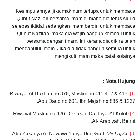
Kesimpulannya, jika makmum terlupa untuk membaca
Qunut Nazilah bersama imam di mana dia terus sujud
selepas iktidal sedangkan imam berdiri untuk membaca
Qunut Nazilah, maka dia wajib bangun kembali untuk
bersama dengan imam. Ini kerana dia dikira telah
mendahului imam. Jika dia tidak bangun semula untuk
mengikuti imam maka batal solatnya.
:
Nota Hujung
Riwayat Al-Bukhari no 378, Muslim no 411,412 & 417,
[1]
Abu Daud no 601, Ibn Majah no 836 & 1237.
Riwayat Muslim no 426, Cetakan Dar Ihya’ Al-Kutub
[2]
Al-‘Arabiyah, Beirut.
Minhaj Al-
Abu Zakariya Al-Nawawi,Yahya Bin Syarf,
[3]