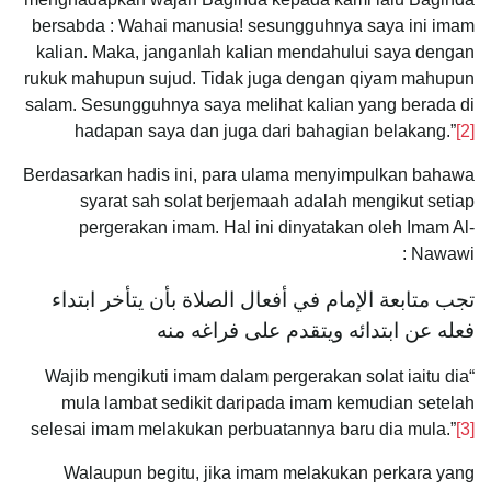
bersabda : Wahai manusia! sesungguhnya saya ini imam
kalian. Maka, janganlah kalian mendahului saya dengan
rukuk mahupun sujud. Tidak juga dengan qiyam mahupun
salam. Sesungguhnya saya melihat kalian yang berada di
hadapan saya dan juga dari bahagian belakang.”
[2]
Berdasarkan hadis ini, para ulama menyimpulkan bahawa
syarat sah solat berjemaah adalah mengikut setiap
pergerakan imam. Hal ini dinyatakan oleh Imam Al-
Nawawi :
‌تجب ‌متابعة ‌الإمام في أفعال الصلاة بأن يتأخر ابتداء
فعله عن ابتدائه ويتقدم على فراغه منه
“Wajib mengikuti imam dalam pergerakan solat iaitu dia
mula lambat sedikit daripada imam kemudian setelah
selesai imam melakukan perbuatannya baru dia mula.”
[3]
Walaupun begitu, jika imam melakukan perkara yang