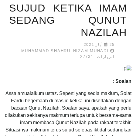
SUJUD KETIKA IMAM
SEDANG QUNUT
NAZILAH
25 أيار 2021
MUHAMMAD SHAHRULNIZAM MUHADI
الزيارات: 27731
:
Soalan
Assalamualaikum ustaz. Seperti yang sedia maklum, Solat
Fardu berjemaah di masjid ketika ini disertakan dengan
bacaan Qunut Nazilah. Soalan saya, apakah yang perlu
dilakukan sekiranya makmum terlupa untuk bersama-sama
imam membaca Qunut Nazilah pada rakaat terakhir.
Situasinya makmum terus sujud selepas iktidal sedangkan