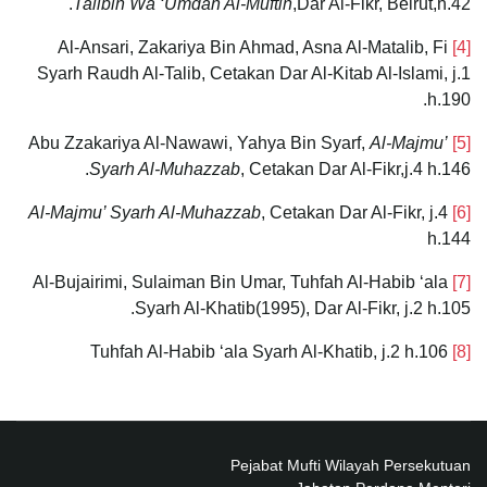
Talibin Wa ‘Umdah Al-Muftin
,Dar Al-Fikr, Beirut,h.42.
Al-Ansari, Zakariya Bin Ahmad, Asna Al-Matalib, Fi
[4]
Syarh Raudh Al-Talib, Cetakan Dar Al-Kitab Al-Islami, j.1
h.190.
Al-Majmu’
Abu Zzakariya Al-Nawawi, Yahya Bin Syarf,
[5]
Syarh Al-Muhazzab
, Cetakan Dar Al-Fikr,j.4 h.146.
Al-Majmu’ Syarh Al-Muhazzab
, Cetakan Dar Al-Fikr, j.4
[6]
h.144
Al-Bujairimi, Sulaiman Bin Umar, Tuhfah Al-Habib ‘ala
[7]
Syarh Al-Khatib(1995), Dar Al-Fikr, j.2 h.105.
Tuhfah Al-Habib ‘ala Syarh Al-Khatib, j.2 h.106
[8]
Pejabat Mufti Wilayah Persekutuan