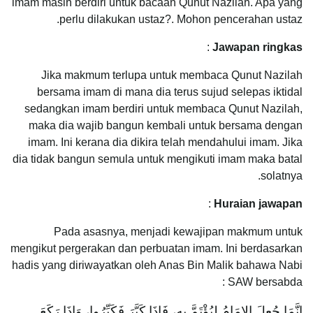
imam masih berdiri untuk bacaan Qunut Nazilah. Apa yang
perlu dilakukan ustaz?. Mohon pencerahan ustaz.
:
Jawapan ringkas
Jika makmum terlupa untuk membaca Qunut Nazilah
bersama imam di mana dia terus sujud selepas iktidal
sedangkan imam berdiri untuk membaca Qunut Nazilah,
maka dia wajib bangun kembali untuk bersama dengan
imam. Ini kerana dia dikira telah mendahului imam. Jika
dia tidak bangun semula untuk mengikuti imam maka batal
solatnya.
:
Huraian jawapan
Pada asasnya, menjadi kewajipan makmum untuk
mengikut pergerakan dan perbuatan imam. Ini berdasarkan
hadis yang diriwayatkan oleh Anas Bin Malik bahawa Nabi
SAW bersabda :
‌إِنَّمَا ‌جُعِلَ ‌الإِمَامُ لِيُؤْتَمَّ بِهِ، فَإِذَا كَبَّرَ فَكَبِّرُوا، وَإِذَا رَكَعَ