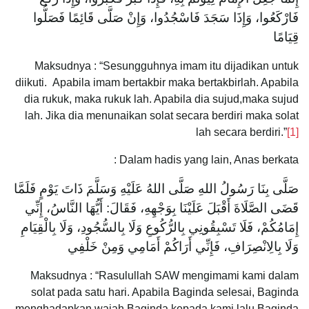
فَارْكَعُوا، وَإِذَا سَجَدَ فَاسْجُدُوا، وَإِنْ صَلَّى قَائِمًا فَصَلُّوا
قِيَامًا
Maksudnya : “Sesungguhnya imam itu dijadikan untuk
diikuti. Apabila imam bertakbir maka bertakbirlah. Apabila
dia rukuk, maka rukuk lah. Apabila dia sujud,maka sujud
lah. Jika dia menunaikan solat secara berdiri maka solat
lah secara berdiri.”
[1]
Dalam hadis yang lain, Anas berkata :
صَلَّى بِنَا رَسُولُ اللهِ صَلَّى اللهُ عَلَيْهِ وَسَلَّمَ ذَاتَ يَوْمٍ فَلَمَّا
قَضَى الصَّلَاةَ أَقْبَلَ عَلَيْنَا بِوَجْهِهِ، فَقَالَ: أَيُّهَا النَّاسُ، إِنِّي
إِمَامُكُمْ، فَلَا تَسْبِقُونِي بِالرُّكُوعِ وَلَا بِالسُّجُودِ، وَلَا بِالْقِيَامِ
‌وَلَا ‌بِالِانْصِرَافِ، فَإِنِّي أَرَاكُمْ أَمَامِي وَمِنْ خَلْفِي
Maksudnya : “Rasulullah SAW mengimami kami dalam
solat pada satu hari. Apabila Baginda selesai, Baginda
menghadapkan wajah Baginda kepada kami lalu Baginda