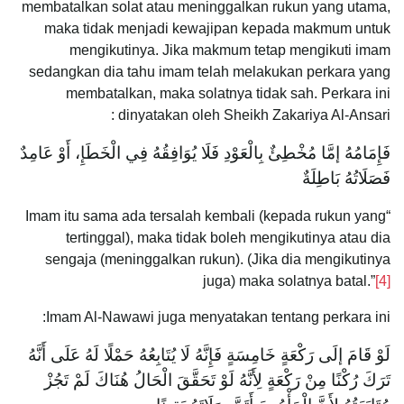
membatalkan solat atau meninggalkan rukun yang utama,
maka tidak menjadi kewajipan kepada makmum untuk
mengikutinya. Jika makmum tetap mengikuti imam
sedangkan dia tahu imam telah melakukan perkara yang
membatalkan, maka solatnya tidak sah. Perkara ini
dinyatakan oleh Sheikh Zakariya Al-Ansari :
فَإِمَامُهُ إمَّا مُخْطِئٌ بِالْعَوْدِ فَلَا يُوَافِقُهُ فِي الْخَطَإِ، أَوْ عَامِدٌ
فَصَلَاتُهُ بَاطِلَةٌ
“Imam itu sama ada tersalah kembali (kepada rukun yang
tertinggal), maka tidak boleh mengikutinya atau dia
sengaja (meninggalkan rukun). (Jika dia mengikutinya
juga) maka solatnya batal.”
[4]
Imam Al-Nawawi juga menyatakan tentang perkara ini:
لَوْ قَامَ إلَى رَكْعَةٍ خَامِسَةٍ فَإِنَّهُ لَا يُتَابِعُهُ حَمْلًا لَهُ عَلَى أَنَّهُ
تَرَكَ رُكْنًا مِنْ رَكْعَةٍ لِأَنَّهُ لَوْ تَحَقَّقَ الْحَالُ هُنَاكَ لَمْ تَجُزْ