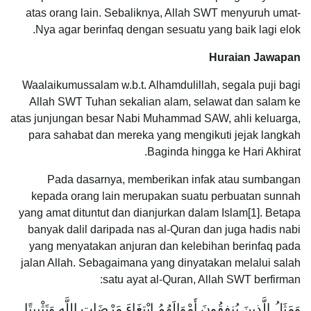
atas orang lain. Sebaliknya, Allah SWT menyuruh umat-
Nya agar berinfaq dengan sesuatu yang baik lagi elok.
Huraian Jawapan
Waalaikumussalam w.b.t. Alhamdulillah, segala puji bagi
Allah SWT Tuhan sekalian alam, selawat dan salam ke
atas junjungan besar Nabi Muhammad SAW, ahli keluarga,
para sahabat dan mereka yang mengikuti jejak langkah
Baginda hingga ke Hari Akhirat.
Pada dasarnya, memberikan infak atau sumbangan
kepada orang lain merupakan suatu perbuatan sunnah
yang amat dituntut dan dianjurkan dalam Islam[1]. Betapa
banyak dalil daripada nas al-Quran dan juga hadis nabi
yang menyatakan anjuran dan kelebihan berinfaq pada
jalan Allah. Sebagaimana yang dinyatakan melalui salah
satu ayat al-Quran, Allah SWT berfirman:
وَمَثَلُ الَّذِينَ يُنفِقُونَ أَمْوَالَهُمُ ابْتِغَاءَ مَرْضَاتِ اللَّهِ وَتَثْبِيتًا