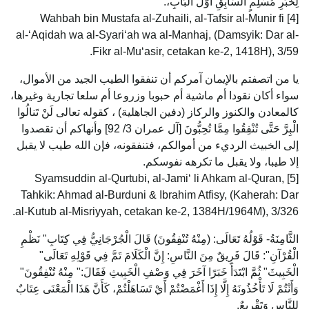
لِخَبَرِ مُسْلِمٍ السَّابِقِ أَوَّلَ الْبَابِ،.
[4] Wahbah bin Mustafa al-Zuhaili, al-Tafsir al-Munir fi
al-‘Aqidah wa al-Syari‘ah wa al-Manhaj, (Damsyik: Dar al-
Fikr al-Mu‘asir, cetakan ke-2, 1418H), 3/59.
يا من اتصفتم بالإيمان آمركم أن تنفقوا الطيب الجيد من الأموال،
سواء أكان نقودا أم ماشية أم حبوبا وزروعا أم سلعا تجارية وغيرها،
كالمعادن والكنوز والركاز (دفين الجاهلية) ، كقوله تعالى لَنْ تَنالُوا
الْبِرَّ حَتَّى تُنْفِقُوا مِمَّا تُحِبُّونَ [آل عمران 3/ 92] وأنهاكم أن تقصدوا
إلى الخبيث الرديء من أموالكم، فتنفقونه، فإن الله طيب لا يقبل
إلا طيبا، ولا يقبل ما تكرهه نفوسكم.
[5] Syamsuddin al-Qurtubi, al-Jami‘ li Ahkam al-Quran,
Tahkik: Ahmad al-Burduni & Ibrahim Atfisy, (Kaherah: Dar
al-Kutub al-Misriyyah, cetakan ke-2, 1384H/1964M), 3/326.
الثَّامِنَةُ- قَوْلُهُ تَعَالَى: (مِنْهُ تُنْفِقُونَ) قَالَ الْجُرْجَانِيُّ فِي كِتَابِ" نَظْمِ
الْقُرْآنِ": قَالَ فَرِيقٌ مِنَ النَّاسِ: إِنَّ الْكَلَامَ تَمَّ فِي قَوْلِهِ تَعَالَى"
الْخَبِيثَ" ثُمَّ ابْتَدَأَ خَبَرًا آخَرَ فِي وَصْفِ الْخَبِيثِ فَقَالَ:" مِنْهُ تُنْفِقُونَ"
وَأَنْتُمْ لَا تَأْخُذُونَهُ إِلَّا إِذَا أَغْمَضْتُمْ أَيْ تَسَاهَلْتُمْ، كَأَنَّ هَذَا الْمَعْنَى عِتَابٌ
لِلنَّاسِ وَتَقْرِيعٌ.