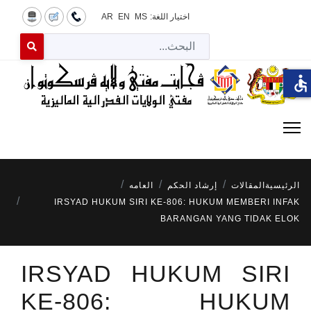
اختيار اللغة:
MS
EN
AR
البح
 for results.
accessible
الرئيسية
المقالات
إرشاد الحكم
العامه
IRSYAD HUKUM SIRI KE-806: HUKUM MEMBERI INFAK
BARANGAN YANG TIDAK ELOK
IRSYAD HUKUM SIRI
KE-806: HUKUM