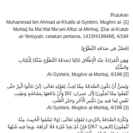
Rujukan:
[1] Muhammad bin Ahmad al-Khatib al-Syirbini, Mughni al-
Muhtaj Ila Ma‘rifat Ma‘ani Alfaz al-Minhaj, (Dar al-Kutub
al-‘Ilmiyyah, cetakan pertama, 1415H/1994M), 4/194.
[فَصْلٌ فِي صَدَقَةِ التَّطَوُّعِ]
وَهِيَ الْمُرَادَةُ عِنْدَ الْإِطْلَاق غَالِبًا (صَدَقَةُ التَّطَوُّعِ سُنَّةٌ) لِلْكِتَابِ
وَالسُّنَّةِ
[2] Al-Syirbini, Mughni al-Muhtaj, 4/196.
وَيُسَنُّ أَنْ تَكُونَ الصَّدَقَةُ مِمَّا يُحِبُّ لِقَوْلِهِ تَعَالَى: {لَنْ تَنَالُوا الْبِرَّ حَتَّى
تُنْفِقُوا مِمَّا تُحِبُّونَ} [آل عمران: 92] وَأَنْ يَدْفَعَهَا بِبَشَاشَةٍ وَطِيبِ
نَفْسٍ لِمَا فِيهِ مِنْ تَكْثِيرِ الْأَجْرِ وَجَبْرِ الْقَلْبِ.
[3] Al-Syirbini, Mughni al-Muhtaj, 4/196.
وَتُكْرَهُ الصَّدَقَةُ بِالرَّدِيءِ لِقَوْلِهِ تَعَالَى: {وَلا تَيَمَّمُوا الْخَبِيثَ مِنْهُ
تُنْفِقُونَ} [البقرة: 267] فَإِنْ لَمْ يَجِدْ غَيْرَهُ فَلَا كَرَاهَةَ، وَبِمَا فِيهِ شُبْهَةٌ