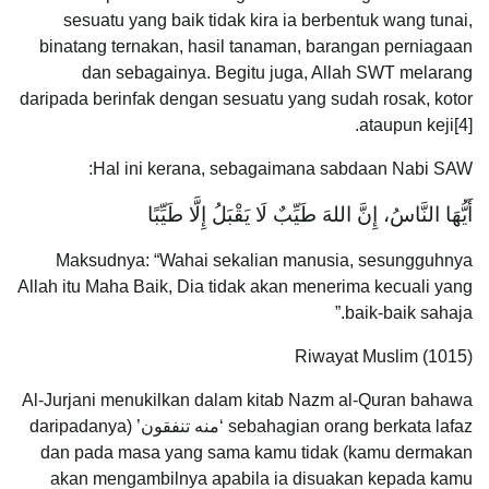
sesuatu yang baik tidak kira ia berbentuk wang tunai,
binatang ternakan, hasil tanaman, barangan perniagaan
dan sebagainya. Begitu juga, Allah SWT melarang
daripada berinfak dengan sesuatu yang sudah rosak, kotor
ataupun keji[4].
Hal ini kerana, sebagaimana sabdaan Nabi SAW:
أَيُّهَا النَّاسُ، إِنَّ اللهَ طَيِّبٌ لَا يَقْبَلُ إِلَّا طَيِّبًا
Maksudnya: “Wahai sekalian manusia, sesungguhnya
Allah itu Maha Baik, Dia tidak akan menerima kecuali yang
baik-baik sahaja.”
Riwayat Muslim (1015)
Al-Jurjani menukilkan dalam kitab Nazm al-Quran bahawa
sebahagian orang berkata lafaz ‘منه تنفقون’ (daripadanya
kamu dermakan) dan pada masa yang sama kamu tidak
akan mengambilnya apabila ia disuakan kepada kamu