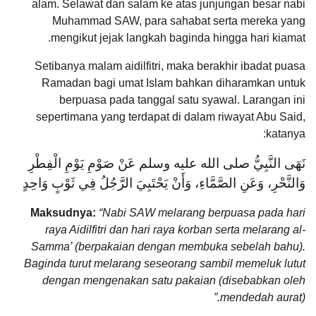
alam. Selawat dan salam ke atas junjungan besar nabi
Muhammad SAW, para sahabat serta mereka yang
mengikut jejak langkah baginda hingga hari kiamat.
Setibanya malam aidilfitri, maka berakhir ibadat puasa
Ramadan bagi umat Islam bahkan diharamkan untuk
berpuasa pada tanggal satu syawal. Larangan ini
sepertimana yang terdapat di dalam riwayat Abu Said,
katanya:
‌نَهَى النَّبِيُّ صلى الله عليه وسلم عَنْ ‌صَوْمِ ‌يَوْمِ ‌الْفِطْرِ
وَالنَّحْرِ، وَعَنِ الصَّمَّاءِ، وَأَنْ يَحْتَبِيَ الرَّجُلُ فِي ثَوْبٍ وَاحِدٍ
Maksudnya:
“Nabi SAW melarang berpuasa pada hari
raya Aidilfitri dan hari raya korban serta melarang al-
Samma’ (berpakaian dengan membuka sebelah bahu).
Baginda turut melarang seseorang sambil memeluk lutut
dengan mengenakan satu pakaian (disebabkan oleh
mendedah aurat).”