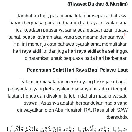
(Riwayat Bukhar & Muslim)
Tambahan lagi, para ulama telah bersepakat bahawa
haram berpuasa pada kedua-dua hari raya ini walau apa
jua keadaan puasanya sama ada puasa nazar, puasa
[1]
sunat, puasa kafarah atau yang seumpama dengannya.
Hal ini menunjukkan bahawa syarak amat memuliakan
hari raya aidilfitri dan juga hari raya aidiladha sehingga
diharamkan untuk berpuasa pada hari berkenaan.
Penentuan Solat Hari Raya Bagi Pelayar Laut
Dalam permasalahan mereka yang bekerja sebagai
pelayar laut yang kebanyakan masanya berada di tengah
lautan, hendaklah diyakini terlebih dahulu masuknya satu
syawal. Asasnya adalah berpandukan hadis yang
diriwayatkan oleh Abu Hurairah RA, Rasulullah SAW
bersabda:
صُومُوا لِرُؤْيَتِهِ وَأَفْطِرُوا لِرُؤْيَتِهِ فَإِنْ غُمِّيَ عَلَيْكُمْ فَأَكْمِلُوا