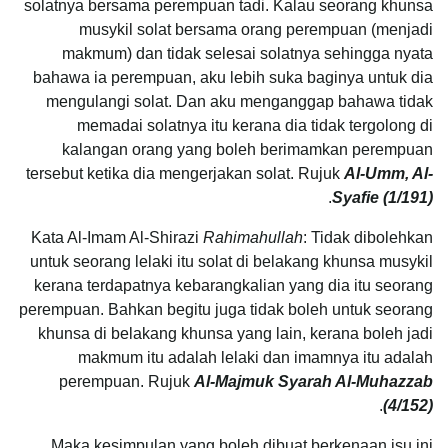
solatnya bersama perempuan tadi. Kalau seorang khunsa
musykil solat bersama orang perempuan (menjadi
makmum) dan tidak selesai solatnya sehingga nyata
bahawa ia perempuan, aku lebih suka baginya untuk dia
mengulangi solat. Dan aku menganggap bahawa tidak
memadai solatnya itu kerana dia tidak tergolong di
kalangan orang yang boleh berimamkan perempuan
tersebut ketika dia mengerjakan solat. Rujuk
Al-Umm, Al-
.
Syafie (1/191)
Kata Al-Imam Al-Shirazi
Rahimahullah
: Tidak dibolehkan
untuk seorang lelaki itu solat di belakang khunsa musykil
kerana terdapatnya kebarangkalian yang dia itu seorang
perempuan. Bahkan begitu juga tidak boleh untuk seorang
khunsa di belakang khunsa yang lain, kerana boleh jadi
makmum itu adalah lelaki dan imamnya itu adalah
perempuan. Rujuk
Al-Majmuk Syarah Al-Muhazzab
.
(4/152)
Maka kesimpulan yang boleh dibuat berkenaan isu ini