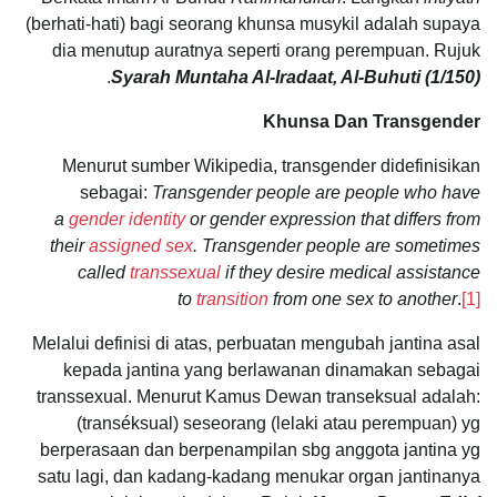
(berhati-hati) bagi seorang khunsa musykil adalah supaya
dia menutup auratnya seperti orang perempuan. Rujuk
.
Syarah Muntaha Al-Iradaat, Al-Buhuti (1/150)
Khunsa Dan Transgender
Menurut sumber Wikipedia, transgender didefinisikan
sebagai:
Transgender people are people who have
a
gender identity
or gender expression that differs from
their
assigned sex
. Transgender people are sometimes
called
transsexual
if they desire medical assistance
to
transition
from one sex to another
.
[1]
Melalui definisi di atas, perbuatan mengubah jantina asal
kepada jantina yang berlawanan dinamakan sebagai
transsexual. Menurut Kamus Dewan transeksual adalah:
(transéksual) seseorang (lelaki atau perempuan) yg
berperasaan dan berpe­nampilan sbg anggota jantina yg
satu lagi, dan kadang-kadang menukar organ jantina­nya