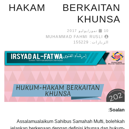
HAKAM BERKAITAN
KHUNSA
10 تموز/يوليو 2017
MUHAMMAD FAHMI RUSLI
الزيارات: 155229
:
Soalan
Assalamualaikum Sahibus Samahah Mufti, bolehkah
jelaskan berkenaan dengan definisi khunsa dan hukum-