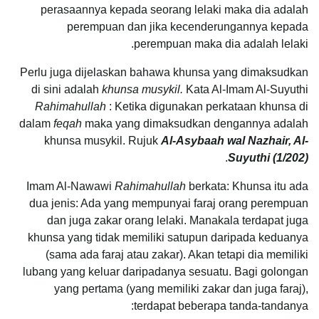
perasaannya kepada seorang lelaki maka dia adalah
perempuan dan jika kecenderungannya kepada
perempuan maka dia adalah lelaki.
Perlu juga dijelaskan bahawa khunsa yang dimaksudkan
di sini adalah
khunsa musykil.
Kata Al-Imam Al-Suyuthi
Rahimahullah
: Ketika digunakan perkataan khunsa di
dalam
feqah
maka yang dimaksudkan dengannya adalah
khunsa musykil. Rujuk
Al-Asybaah wal Nazhair, Al-
.
Suyuthi (1/202)
Imam Al-Nawawi
Rahimahullah
berkata: Khunsa itu ada
dua jenis: Ada yang mempunyai faraj orang perempuan
dan juga zakar orang lelaki. Manakala terdapat juga
khunsa yang tidak memiliki satupun daripada keduanya
(sama ada faraj atau zakar). Akan tetapi dia memiliki
lubang yang keluar daripadanya sesuatu. Bagi golongan
yang pertama (yang memiliki zakar dan juga faraj),
terdapat beberapa tanda-tandanya: