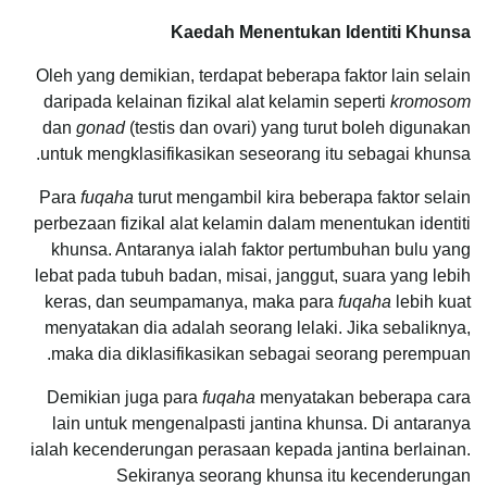
Kaedah Menentukan Identiti Khunsa
Oleh yang demikian, terdapat beberapa faktor lain selain
daripada kelainan fizikal alat kelamin seperti
kromosom
dan
gonad
(testis dan ovari) yang turut boleh digunakan
untuk mengklasifikasikan seseorang itu sebagai khunsa.
Para
fuqaha
turut mengambil kira beberapa faktor selain
perbezaan fizikal alat kelamin dalam menentukan identiti
khunsa. Antaranya ialah faktor pertumbuhan bulu yang
lebat pada tubuh badan, misai, janggut, suara yang lebih
keras, dan seumpamanya, maka para
fuqaha
lebih kuat
menyatakan dia adalah seorang lelaki. Jika sebaliknya,
maka dia diklasifikasikan sebagai seorang perempuan.
Demikian juga para
fuqaha
menyatakan beberapa cara
lain untuk mengenalpasti jantina khunsa. Di antaranya
ialah kecenderungan perasaan kepada jantina berlainan.
Sekiranya seorang khunsa itu kecenderungan