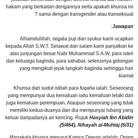
hakam yang berkaitan dengannya serta apakah khunsa ini
sama dengan transgender atau transeksual ?
:
Jawapan
Alhamdulillah, segala puji dan syukur kami ucapkan
kepada Allah S.W.T. Selawat dan salam kami panjatkan ke
atas junjungan besar Nabi Muhammad S.A.W, para isteri
dan keluarga baginda, para sahabat, seterusnya golongan
yang mengikuti jejak langkah baginda sehingga hari
kiamat.
Khunsa dari sudut istilah para
fuqaha
ialah: Seseorang
yang mempunyai dua kemaluan iaitu kemaluan lelaki dan
juga kemaluan perempuan. Ataupun seseorang yang tidak
memiliki kedua-duanya dan dia mempunyai lubang yang
keluar daripadanya air kencing. Rujuk
Hasyiah Ibn Abidin
(5/464), Nihayah al-Muhtaj (6/31).
Manakala khunsa menurut Kamus Dewan adalah: Orang