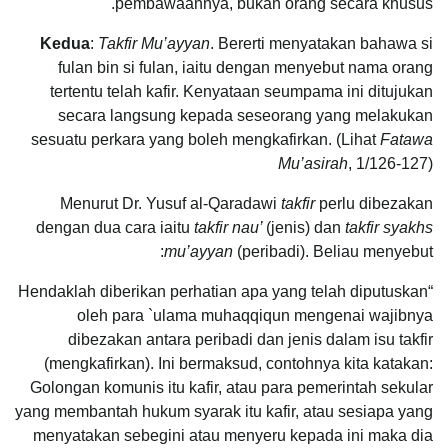
pembawaannya, bukan orang secara khusus.
Kedua
:
Takfir Mu’ayyan
. Bererti menyatakan bahawa si
fulan bin si fulan, iaitu dengan menyebut nama orang
tertentu telah kafir. Kenyataan seumpama ini ditujukan
secara langsung kepada seseorang yang melakukan
sesuatu perkara yang boleh mengkafirkan. (Lihat
Fatawa
Mu’asirah
, 1/126-127)
Menurut Dr. Yusuf al-Qaradawi
takfir
perlu dibezakan
dengan dua cara iaitu
takfir nau’
(jenis) dan
takfir syakhs
mu’ayyan
(peribadi). Beliau menyebut:
“Hendaklah diberikan perhatian apa yang telah diputuskan
oleh para `ulama muhaqqiqun mengenai wajibnya
dibezakan antara peribadi dan jenis dalam isu takfir
(mengkafirkan). Ini bermaksud, contohnya kita katakan:
Golongan komunis itu kafir, atau para pemerintah sekular
yang membantah hukum syarak itu kafir, atau sesiapa yang
menyatakan sebegini atau menyeru kepada ini maka dia