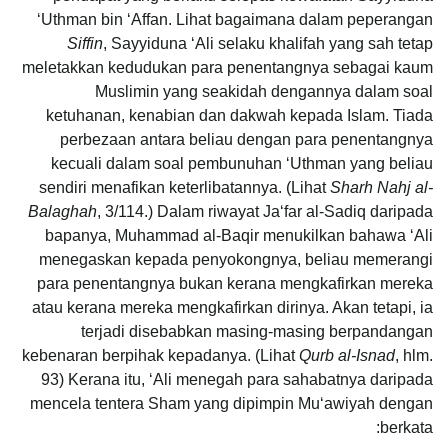
‘Uthman bin ‘Affan. Lihat bagaimana dalam peperangan
Ѕiffіn
, Sayyiduna ‘Alі selaku khalifah yang sah tetap
meletakkan kedudukan para penentangnya sebagai kaum
Muslimin yang seakidah dengannya dalam soal
ketuhanan, kenabian dan dakwah kepada Islam. Tiada
perbezaan antara beliau dengan para penentangnya
kecuali dalam soal pembunuhan ‘Uthmаn yang beliau
sendiri menafikan keterlibatannya. (Lihat
Sharh Nahj al-
Balaghah
, 3/114.) Dalam riwayat Ja‘far al-Ѕаdiq daripada
bapanya, Muhammad al-Bаqir menukilkan bahawa ‘Alі
menegaskan kepada penyokongnya, beliau memerangi
para penentangnya bukan kerana mengkafirkan mereka
atau kerana mereka mengkafirkan dirinya. Akan tetapi, ia
terjadi disebabkan masing-masing berpandangan
kebenaran berpihak kepadanya. (Lihat
Qurb al-Isnad
, hlm.
93) Kerana itu, ‘Alі menegah para sahabatnya daripada
mencela tentera Shаm yang dipimpin Mu‘аwiyah dengan
berkata: