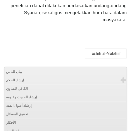
penelitian dapat dilakukan berdasarkan undang-undang
Syariah, sekaligus mengelakkan huru hara dalam
masyakarat.
Tashih al-Mafahim
بيان للناس
إرشاد الحكم
الكافي للفتاوي
إرشاد الحديث وعلومه
إرشاد أصول الفقه
تحقيق المسائل
الأفكار
بيان للحاج