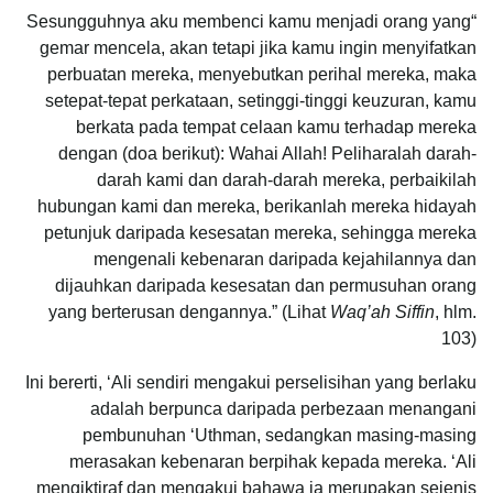
“Sesungguhnya aku membenci kamu menjadi orang yang
gemar mencela, akan tetapi jika kamu ingin menyifatkan
perbuatan mereka, menyebutkan perihal mereka, maka
setepat-tepat perkataan, setinggi-tinggi keuzuran, kamu
berkata pada tempat celaan kamu terhadap mereka
dengan (doa berikut): Wahai Allah! Peliharalah darah-
darah kami dan darah-darah mereka, perbaikilah
hubungan kami dan mereka, berikanlah mereka hidayah
petunjuk daripada kesesatan mereka, sehingga mereka
mengenali kebenaran daripada kejahilannya dan
dijauhkan daripada kesesatan dan permusuhan orang
yang berterusan dengannya.” (Lihat
Waq’ah Siffin
, hlm.
103)
Ini bererti, ‘Alі sendiri mengakui perselisihan yang berlaku
adalah berpunca daripada perbezaan menangani
pembunuhan ‘Uthmаn, sedangkan masing-masing
merasakan kebenaran berpihak kepada mereka. ‘Alі
mengiktiraf dan mengakui bahawa ia merupakan sejenis