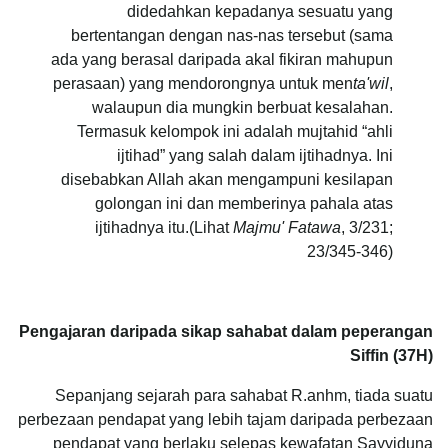
didedahkan kepadanya sesuatu yang
bertentangan dengan nas-nas tersebut (sama
ada yang berasal daripada akal fikiran mahupun
perasaan) yang mendorongnya untuk men
ta'wil
,
walaupun dia mungkin berbuat kesalahan.
Termasuk kelompok ini adalah mujtahid “ahli
ijtihad” yang salah dalam ijtihadnya. Ini
disebabkan Allah akan mengampuni kesilapan
golongan ini dan memberinya pahala atas
ijtihadnya itu.(Lihat
Majmu' Fatawa
, 3/231;
23/345-346)
Pengajaran daripada sikap sahabat dalam peperangan
Siffin (
37H
)
Sepanjang sejarah para sahabat R.anhm, tiada suatu
perbezaan pendapat yang lebih tajam daripada perbezaan
pendapat yang berlaku selepas kewafatan Sayyiduna