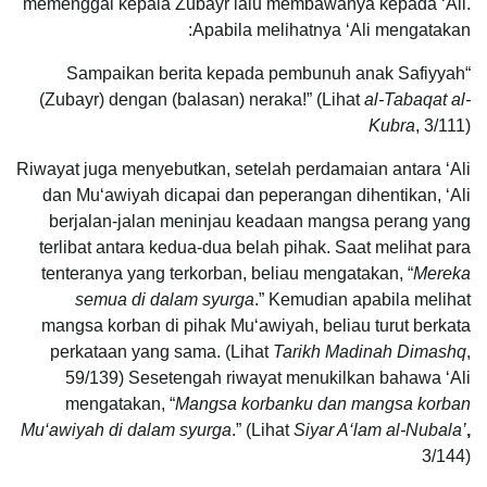
memenggal kepala Zubayr lalu membawanya kepada ‘Alі.
Apabila melihatnya ‘Alі mengatakan:
“Sampaikan berita kepada pembunuh anak Ѕafiyyah
(Zubayr) dengan (balasan) neraka!” (Lihat
al-Tabaqat al-
Kubra
, 3/111)
Riwayat juga menyebutkan, setelah perdamaian antara ‘Alі
dan Mu‘аwiyah dicapai dan peperangan dihentikan, ‘Alі
berjalan-jalan meninjau keadaan mangsa perang yang
terlibat antara kedua-dua belah pihak. Saat melihat para
tenteranya yang terkorban, beliau mengatakan, “
Mereka
semua di dalam syurga
.” Kemudian apabila melihat
mangsa korban di pihak Mu‘аwiyah, beliau turut berkata
perkataan yang sama. (Lihat
Tarikh Madinah Dimashq
,
59/139) Sesetengah riwayat menukilkan bahawa ‘Alі
mengatakan, “
Mangsa korbanku dan mangsa korban
Mu‘
а
wiyah di dalam syurga
.” (Lihat
Siyar A‘lam al-Nubala’
,
3/144)