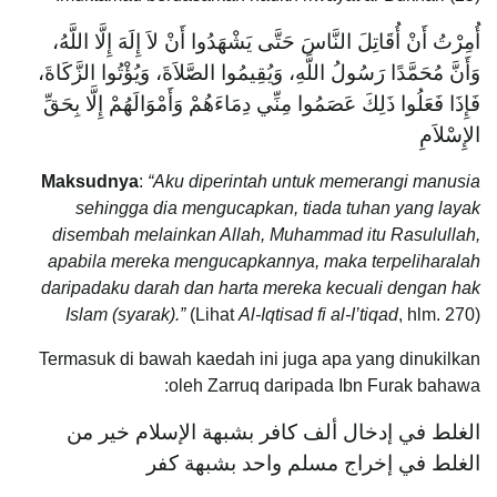
أُمِرْتُ أَنْ أُقَاتِلَ النَّاسَ حَتَّى يَشْهَدُوا أَنْ لاَ إِلَهَ إِلَّا اللَّهُ،
وَأَنَّ مُحَمَّدًا رَسُولُ اللَّهِ، وَيُقِيمُوا الصَّلاَةَ، وَيُؤْتُوا الزَّكَاةَ،
فَإِذَا فَعَلُوا ذَلِكَ عَصَمُوا مِنِّي دِمَاءَهُمْ وَأَمْوَالَهُمْ إِلَّا بِحَقِّ
الإِسْلاَمِ
Maksudnya
:
“Aku diperintah untuk memerangi manusia
sehingga dia mengucapkan, tiada tuhan yang layak
disembah melainkan Allah, Muhammad itu Rasulullah,
apabila mereka mengucapkannya, maka terpeliharalah
daripadaku darah dan harta mereka kecuali dengan hak
Islam (syarak).”
(Lihat
Al-Iqtisad fi al-I’tiqad
, hlm. 270)
Termasuk di bawah kaedah ini juga apa yang dinukilkan
oleh Zarruq daripada Ibn Furak bahawa:
الغلط في إدخال ألف كافر بشبهة الإسلام خير من
الغلط في إخراج مسلم واحد بشبهة كفر