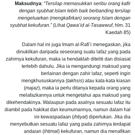
Maksudnya
:
“Tersilap memasukkan seribu orang kafir
dengan syubhat Islam lebih baik berbanding tersilap
mengeluarkan (mengkafirkan) seorang Islam dengan
syubhat kekufuran.”
(Lihat
Qawa’id al-Tasawwuf
, hlm. 31
Kaedah 85)
Dalam hal ini juga Imam al-Rafi’i menegaskan, jika
dinukilkan daripada seseorang suatu lafaz yang pada
zahirnya kekufuran, maka ia hendaklah diteliti dan disiasat
terlebih dahulu. Jika ia mengandungi maksud yang
berlainan dengan zahir lafaz, seperti ingin
mengkhususkannya (
takhsis
) atau kata-kata kiasan
(
majaz
), maka ia perlu ditanya kepada orang yang
melafazkannya untuk mengetahui apa maksud yang
dikehendakinya. Walaupun pada asalnya sesuatu lafaz itu
diambil pada hakikat dan keumumannya, namun dalam hal
ini kewaspadaan (
ihtiyat
) diperlukan. Jika dia
menyebutkan sesuatu lafaz yang pada zahirnya terdapat
andaian (
ihtimal
) kekufuran, namun dia menafikan