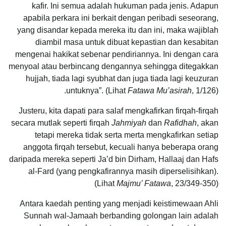
kafir. Ini semua adalah hukuman pada jenis. Adapun
apabila perkara ini berkait dengan peribadi seseorang,
yang disandar kepada mereka itu dan ini, maka wajiblah
diambil masa untuk dibuat kepastian dan kesabitan
mengenai hakikat sebenar pendiriannya. Ini dengan cara
menyoal atau berbincang dengannya sehingga ditegakkan
hujjah, tiada lagi syubhat dan juga tiada lagi keuzuran
untuknya”. (Lihat
Fatawa Mu’asirah
, 1/126).
Justeru, kita dapati para salaf mengkafirkan firqah-firqah
secara mutlak seperti firqah
Jahmiyah
dan
Rafidhah
, akan
tetapi mereka tidak serta merta mengkafirkan setiap
anggota firqah tersebut, kecuali hanya beberapa orang
daripada mereka seperti Ja’d bin Dirham, Hallaaj dan Hafs
al-Fard (yang pengkafirannya masih diperselisihkan).
(Lihat
Majmu’ Fatawa
, 23/349-350)
Antara kaedah penting yang menjadi keistimewaan Ahli
Sunnah wal-Jamaah berbanding golongan lain adalah