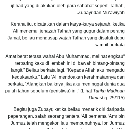
ijtihad yang dilakukan oleh para sahabat seperti Talhah,
Zubayr dan Mu‘аwiyah.
Kerana itu, dicatatkan dalam karya-karya sejarah, ketika
‘Alі menemui jenazah Talhah yang gugur dalam perang
Jamal, beliau mengusap wajah Talhah yang disaluti debu
sambil berkata:
“Amat berat terasa wahai Abu Muhammad, melihat engkau
terbaring kaku di lembah ini di bawah bintang-bintang
langit.” Beliau berkata lagi, “Kepada Allah aku mengadu
kedukaanku.” Lalu ‘Alі mendoakan kerahmatannya dan
berkata, “Alangkah baiknya jika aku meninggal dunia dua
puluh tahun sebelum (peristiwa) ini.” (Lihat
Tarikh Madinah
Dimashq
, 25/115)
Begitu juga Zubayr, ketika beliau menarik diri daripada
peperangan, salah seorang tentera ‘Alі bernama ‘Amr bin
Jurmuz telah mengekori lalu membunuhnya. Ibn Jurmuz