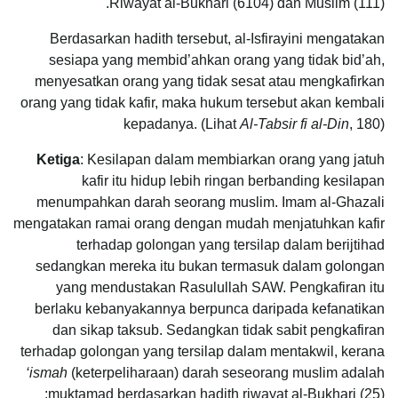
Riwayat al-Bukhari (6104) dan Muslim (111).
Berdasarkan hadith tersebut, al-Isfirayini mengatakan
sesiapa yang membid’ahkan orang yang tidak bid’ah,
menyesatkan orang yang tidak sesat atau mengkafirkan
orang yang tidak kafir, maka hukum tersebut akan kembali
kepadanya. (Lihat
Al-Tabsir fi al-Din
, 180)
Ketiga
: Kesilapan dalam membiarkan orang yang jatuh
kafir itu hidup lebih ringan berbanding kesilapan
menumpahkan darah seorang muslim. Imam al-Ghazali
mengatakan ramai orang dengan mudah menjatuhkan kafir
terhadap golongan yang tersilap dalam berijtihad
sedangkan mereka itu bukan termasuk dalam golongan
yang mendustakan Rasulullah SAW. Pengkafiran itu
berlaku kebanyakannya berpunca daripada kefanatikan
dan sikap taksub. Sedangkan tidak sabit pengkafiran
terhadap golongan yang tersilap dalam mentakwil, kerana
‘ismah
(keterpeliharaan) darah seseorang muslim adalah
muktamad berdasarkan hadith riwayat al-Bukhari (25):