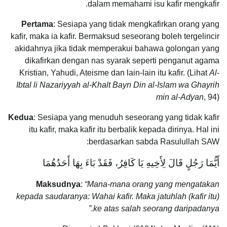
dalam memahami isu kafir mengkafir.
Pertama
: Sesiapa yang tidak mengkafirkan orang yang
kafir, maka ia kafir. Bermaksud seseorang boleh tergelincir
akidahnya jika tidak memperakui bahawa golongan yang
dikafirkan dengan nas syarak seperti penganut agama
Kristian, Yahudi, Ateisme dan lain-lain itu kafir. (Lihat
Al-
Ibtal li Nazariyyah al-Khalt Bayn Din al-Islam wa Ghayrih
min al-Adyan
, 94)
Kedua
: Sesiapa yang menuduh seseorang yang tidak kafir
itu kafir, maka kafir itu berbalik kepada dirinya. Hal ini
berdasarkan sabda Rasulullah SAW:
أَيُّمَا رَجُلٍ قَالَ لِأَخِيهِ يَا كَافِرُ، فَقَدْ بَاءَ بِهَا أَحَدُهُمَا
Maksudnya
:
“Mana-mana orang yang mengatakan
kepada saudaranya: Wahai kafir. Maka jatuhlah (kafir itu)
ke atas salah seorang daripadanya.”