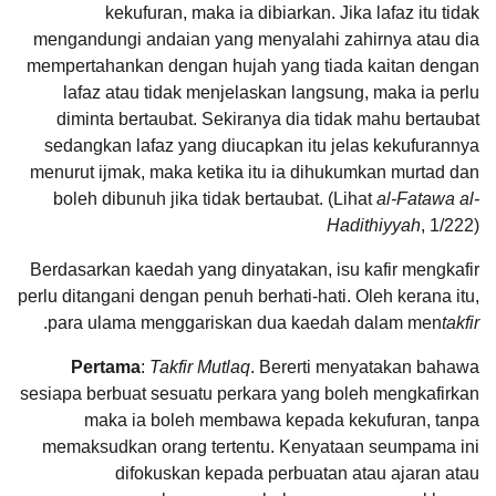
kekufuran, maka ia dibiarkan. Jika lafaz itu tidak
mengandungi andaian yang menyalahi zahirnya atau dia
mempertahankan dengan hujah yang tiada kaitan dengan
lafaz atau tidak menjelaskan langsung, maka ia perlu
diminta bertaubat. Sekiranya dia tidak mahu bertaubat
sedangkan lafaz yang diucapkan itu jelas kekufurannya
menurut ijmak, maka ketika itu ia dihukumkan murtad dan
boleh dibunuh jika tidak bertaubat. (Lihat
al-Fatawa al-
Hadithiyyah
, 1/222)
Berdasarkan kaedah yang dinyatakan, isu kafir mengkafir
perlu ditangani dengan penuh berhati-hati. Oleh kerana itu,
.
para ulama menggariskan dua kaedah dalam men
takfir
Pertama
:
Takfir Mutlaq
. Bererti menyatakan bahawa
sesiapa berbuat sesuatu perkara yang boleh mengkafirkan
maka ia boleh membawa kepada kekufuran, tanpa
memaksudkan orang tertentu. Kenyataan seumpama ini
difokuskan kepada perbuatan atau ajaran atau