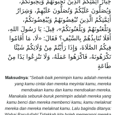
خِيَارُ أَئِمَّتِكُمُ الَّذِينَ تُحِبُّونَهُمْ وَيُحِبُّونَكُمْ،
وَيُصَلُّونَ عَلَيْكُمْ وَتُصَلُّونَ عَلَيْهِمْ، وَشِرَارُ
أَئِمَّتِكُمُ الَّذِينَ تُبْغِضُونَهُمْ وَيُبْغِضُونَكُمْ،
وَتَلْعَنُونَهُمْ وَيَلْعَنُونَكُمْ»، قِيلَ: يَا رَسُولَ اللهِ،
أَفَلَا نُنَابِذُهُمْ بِالسَّيْفِ؟ فَقَالَ: «لَا، مَا أَقَامُوا
فِيكُمُ الصَّلَاةَ، وَإِذَا رَأَيْتُمْ مِنْ وُلَاتِكُمْ شَيْئًا
تَكْرَهُونَهُ، فَاكْرَهُوا عَمَلَهُ، وَلَا تَنْزِعُوا يَدًا مِنْ
طَاعَةٍ
Maksudnya
: “
Sebaik-baik pemimpin kamu adalah mereka
yang kamu cintai dan mereka meyintai kamu, mereka
mendoakan kamu dan kamu mendoakan mereka.
Manakala seburuk-buruk pemimpin adalah mereka yang
kamu benci dan mereka membenci kamu, kamu melaknat
mereka dan mereka melaknat kamu. Lalu baginda ditanya:
Wahai Rasulullah! Tidakkah kita boleh memerangi mereka