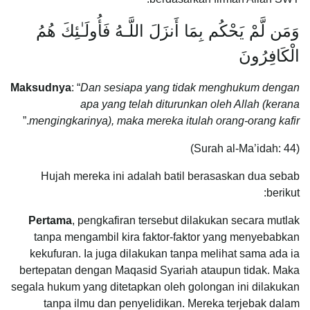
وَمَن لَّمْ يَحْكُم بِمَا أَنزَلَ اللَّـهُ فَأُولَـٰئِكَ هُمُ
الْكَافِرُونَ
Maksudnya
: “
D
an sesiapa yang tidak menghukum dengan
apa yang telah diturunkan oleh Allah (kerana
.”
mengingkarinya), maka mereka itulah orang-orang kafir
(Surah al-Ma’idah: 44)
Hujah mereka ini adalah batil berasaskan dua sebab
berikut:
Pertama
, pengkafiran tersebut dilakukan secara mutlak
tanpa mengambil kira faktor-faktor yang menyebabkan
kekufuran. Ia juga dilakukan tanpa melihat sama ada ia
bertepatan dengan Maqasid Syariah ataupun tidak. Maka
segala hukum yang ditetapkan oleh golongan ini dilakukan
tanpa ilmu dan penyelidikan. Mereka terjebak dalam