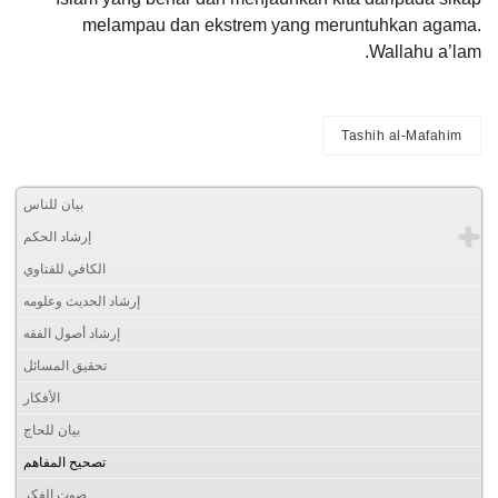
melampau dan ekstrem yang meruntuhkan agama.
Wallahu a’lam.
Tashih al-Mafahim
بيان للناس
إرشاد الحكم
الكافي للفتاوي
إرشاد الحديث وعلومه
إرشاد أصول الفقه
تحقيق المسائل
الأفكار
بيان للحاج
تصحيح المفاهم
صوت الفكر