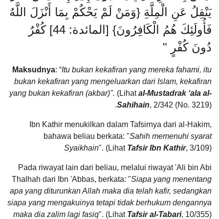
يَنْقِلُ عَنِ الْمِلَّةِ {وَمَنْ لَمْ يَحْكُمْ بِمَا أَنْزَلَ اللَّهُ
فَأُولَئِكَ هُمُ الْكَافِرُونَ} [المائدة: 44] كُفْرٌ
دُونَ كُفْرٍ "
Maksudnya
: “
Itu bukan kekafiran yang mereka fahami, itu
bukan kekafiran yang mengeluarkan dari Islam, kekafiran
yang bukan kekafiran (akbar)".
(Lihat
al-Mustadrak ‘ala al-
Sahihain
, 2/342 (No. 3219).
Ibn Kathir menukilkan dalam Tafsirnya dari al-Hakim,
bahawa beliau berkata: "
Sahih memenuhi syarat
Syaikhain
". (Lihat
Tafsir Ibn Kathir
, 3/109)
Pada riwayat lain dari beliau, melalui riwayat 'Ali bin Abi
Thalhah dari Ibn 'Abbas, berkata: "
Siapa yang menentang
apa yang diturunkan Allah maka dia telah kafir, sedangkan
siapa yang mengakuinya tetapi tidak berhukum dengannya
maka dia zalim lagi fasiq
". (Lihat
Tafsir al-Tabari
, 10/355)