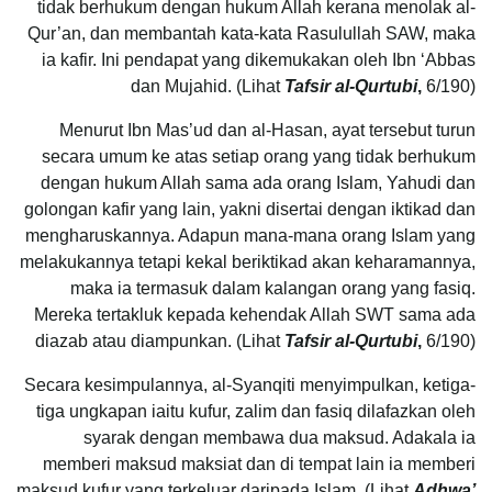
tidak berhukum dengan hukum Allah kerana menolak al-
Qur’an, dan membantah kata-kata Rasulullah SAW, maka
ia kafir. Ini pendapat yang dikemukakan oleh Ibn ‘Abbas
dan Mujahid. (Lihat
Tafsir al-Qurtubi
,
6/190)
Menurut Ibn Mas’ud dan al-Hasan, ayat tersebut turun
secara umum ke atas setiap orang yang tidak berhukum
dengan hukum Allah sama ada orang Islam, Yahudi dan
golongan kafir yang lain, yakni disertai dengan iktikad dan
mengharuskannya. Adapun mana-mana orang Islam yang
melakukannya tetapi kekal beriktikad akan keharamannya,
maka ia termasuk dalam kalangan orang yang fasiq.
Mereka tertakluk kepada kehendak Allah SWT sama ada
diazab atau diampunkan. (Lihat
Tafsir al-Qurtubi
,
6/190)
Secara kesimpulannya, al-Syanqiti menyimpulkan, ketiga-
tiga ungkapan iaitu kufur, zalim dan fasiq dilafazkan oleh
syarak dengan membawa dua maksud. Adakala ia
memberi maksud maksiat dan di tempat lain ia memberi
maksud kufur yang terkeluar daripada Islam. (Lihat
Adhwa’