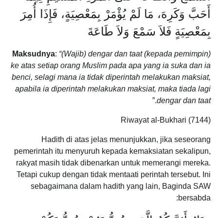
أَحَبَّ وَكَرِهَ، مَا لَمْ يُؤْمَرْ بِمَعْصِيَةٍ، فَإِذَا أُمِرَ
بِمَعْصِيَةٍ فَلاَ سَمْعَ وَلاَ طَاعَةَ
Maksudnya
:
“(Wajib) dengar dan taat (kepada pemimpin)
ke atas setiap orang Muslim pada apa yang ia suka dan ia
benci, selagi mana ia tidak diperintah melakukan maksiat,
apabila ia diperintah melakukan maksiat, maka tiada lagi
.”
dengar dan taat
Riwayat al-Bukhari (7144)
Hadith di atas jelas menunjukkan, jika seseorang
pemerintah itu menyuruh kepada kemaksiatan sekalipun,
rakyat masih tidak dibenarkan untuk memerangi mereka.
Tetapi cukup dengan tidak mentaati perintah tersebut. Ini
sebagaimana dalam hadith yang lain, Baginda SAW
bersabda: