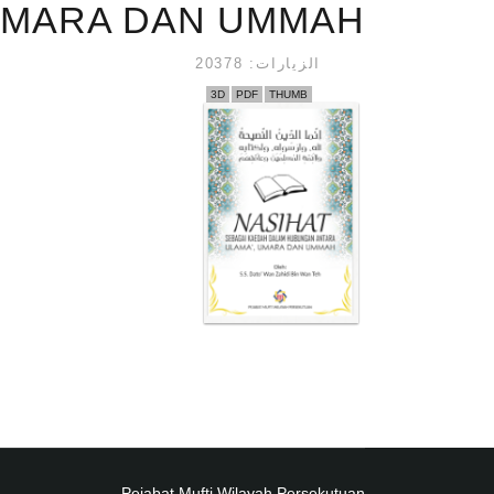
 UMARA DAN UMMAH
الزيارات: 20378
3D
PDF
THUMB
Pejabat Mufti Wilayah Persekutuan