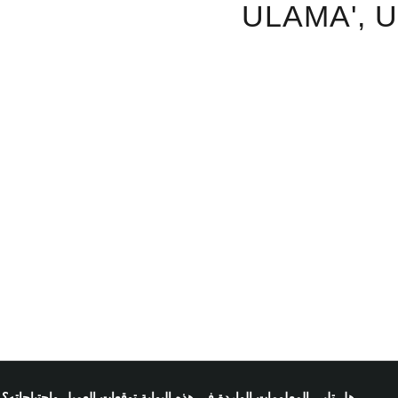
ULAMA',
هل تلبي المعلومات الواردة في هذه البوابة توقعات العميل واحتياجاته؟