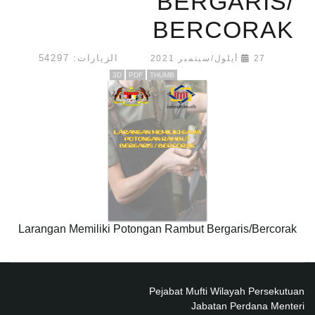
BERGARIS/
BERCORAK
الزيارات: 54297
27 أيلول/سبتمبر 2021
3D
PDF
THUMB
Larangan Memiliki Potongan Rambut Bergaris/Bercorak
Pejabat Mufti Wilayah Persekutuan
Jabatan Perdana Menteri