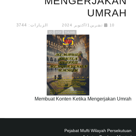
MENGERJAKAN
UMRAH
الزيارات: 3744
10 تشرين1/أكتوير 2024
3D
PDF
THUMB
Membuat Konten Ketika Mengerjakan Umrah
Pejabat Mufti Wilayah Persekutuan