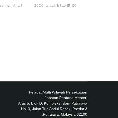
الزيارات: 2896
20 شباط/فبراير 2026
Pejabat Mufti Wilayah Persekutuan
Jabatan Perdana Menteri
Aras 5, Blok D, Kompleks Islam Putrajaya
No. 3, Jalan Tun Abdul Razak, Presint 3
62100 Putrajaya, Malaysia.