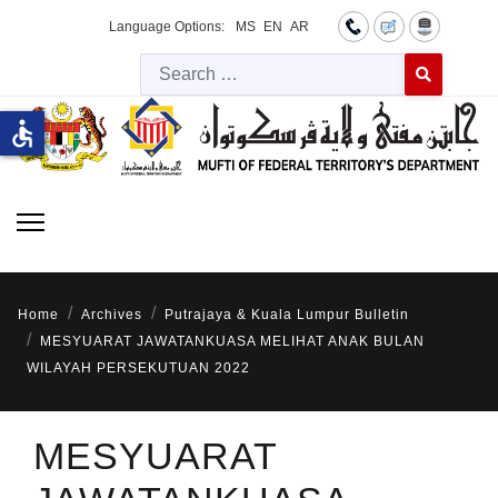
Language Options:
MS
EN
AR
Searc
Type 2 or more 
accessible
Home
Archives
Putrajaya & Kuala Lumpur Bulletin
MESYUARAT JAWATANKUASA MELIHAT ANAK BULAN
WILAYAH PERSEKUTUAN 2022
MESYUARAT